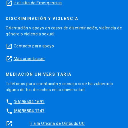
launch
Ir al sitio de Emergencias
DISCRIMINACIÓN Y VIOLENCIA
Orientación y apoyo en casos de discriminación, violencia de
género o violencia sexual.
launch
Contacto para apoyo
launch
Más orientación
MEDIACIÓN UNIVERSITARIA
Teléfonos para orientación y consejo si se ha vulnerado
alguno de tus derechos en la universidad.
phone
(56)95504 1691
phone
(56)95504 1247
launch
Ir a la Oficina de Ombuds UC