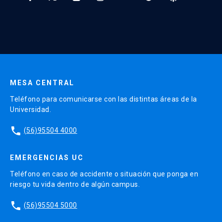
* Al ingresar tu e-mail aceptas recibir información de Educación
Continua UC y actividades relacionadas.
Enviar datos
MESA CENTRAL
Teléfono para comunicarse con las distintas áreas de la
Universidad.
phone
(56)95504 4000
EMERGENCIAS UC
Teléfono en caso de accidente o situación que ponga en
riesgo tu vida dentro de algún campus.
phone
(56)95504 5000