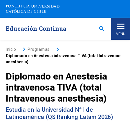
Saltar
a
contenido
principal
Educación Continua
search
MENÚ
Inicio
keyboard_arrow_right
keyboard_arrow_right
Inicio
Programas
Diplomado en Anestesia intravenosa TIVA (total Intravenous
anesthesia)
Nosotros
Diplomado en Anestesia
Programas de Estudio
keyboard_arrow_down
intravenosa TIVA (total
Intravenous anesthesia)
Programas Corporativos
Estudia en la Universidad N°1 de
Noticias
Latinoamérica (QS Ranking Latam 2026)