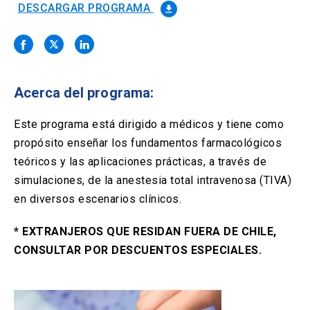
Solicitud Certificados
(El
keyboard_arrow_right
DESCARGAR PROGRAMA
file_download
enlace
se
Portal Empresas
(El
keyboard_arrow_right
abre
enlace
en
se
una
Pagos y Convenios
(El
keyboard_arrow_right
abre
nueva
enlace
Acerca del programa:
en
pestaña)
se
una
ACCESOS UC
abre
Este programa está dirigido a médicos y tiene como
nueva
en
pestaña)
propósito enseñar los fundamentos farmacológicos
Biblioteca
Mi Portal UC
launch
launch
una
(El
(El
teóricos y las aplicaciones prácticas, a través de
nueva
enlace
enlace
pestaña)
se
se
simulaciones, de la anestesia total intravenosa (TIVA)
Correo
launch
(El
abre
abre
en diversos escenarios clínicos.
enlace
en
en
se
una
una
abre
* EXTRANJEROS QUE RESIDAN FUERA DE CHILE,
nueva
nueva
en
pestaña)
pestaña)
CONSULTAR POR DESCUENTOS ESPECIALES.
una
nueva
pestaña)