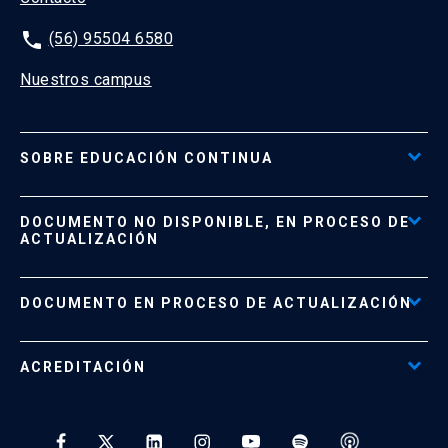
phone
(56) 95504 6580
Nuestros campus
SOBRE EDUCACIÓN CONTINUA
Acceso al Portal de Pagos
DOCUMENTO NO DISPONIBLE, EN PROCESO DE
Formas de Pago
ACTUALIZACIÓN
Reglamentos
Políticas de Retiro, Devolución e Información Importante
Documento No Disponible
file_download
DOCUMENTO EN PROCESO DE ACTUALIZACIÓN
Beneficios para Alumnos de Diplomados
Programas Corporativos
ACREDITACIÓN
Preguntas Frecuentes
Tratamiento y Protección de Datos UC