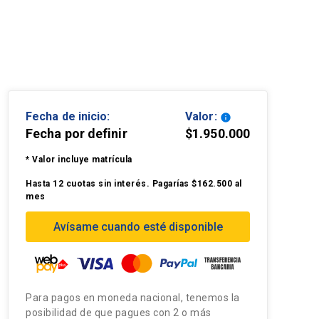
Fecha de inicio:
Valor:
info
Fecha por definir
$1.950.000
* Valor incluye matrícula
Hasta 12 cuotas sin interés. Pagarías $162.500 al
mes
Avísame cuando esté disponible
Para pagos en moneda nacional, tenemos la
posibilidad de que pagues con 2 o más