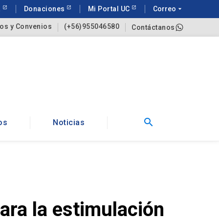
a
Donaciones
Mi Portal UC
Correo
arrow_drop_down
os y Convenios
(+56)955046580
Contáctanos
search
os
Noticias
ra la estimulación