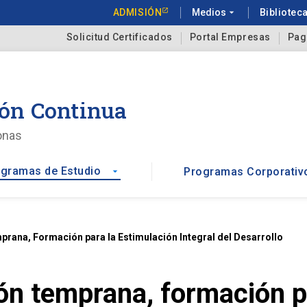
ADMISIÓN
Medios
arrow_drop_down
Bibliotec
Solicitud Certificados
Portal Empresas
Pag
ón Continua
onas
gramas de Estudio
Programas Corporativ
arrow_drop_down
rana, Formación para la Estimulación Integral del Desarrollo
n temprana, formación pa