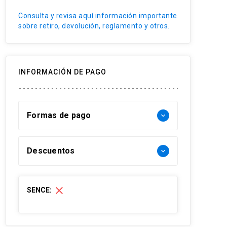
Trabajo en Equipo
Consulta y revisa aquí información importante
sobre retiro, devolución, reglamento y otros.
INFORMACIÓN DE PAGO
Formas de pago
keyboard_arrow_down
Forma de pago Chile:
Descuentos
keyboard_arrow_down
- Web pay: Tarjeta de crédito hasta 12
cuotas sin interés y Tarjeta de débito-
30% Funcionarios UC
close
SENCE:
redcompra en 1 cuota
30% Funcionario Red de salud UC
- Transferencia Bancaria:
Christus