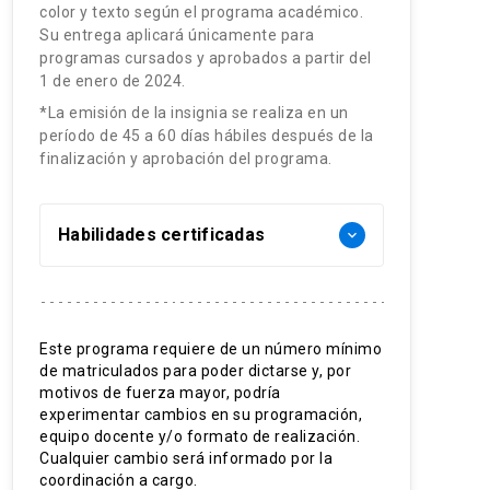
color y texto según el programa académico.
Su entrega aplicará únicamente para
programas cursados y aprobados a partir del
1 de enero de 2024.
*La emisión de la insignia se realiza en un
período de 45 a 60 días hábiles después de la
finalización y aprobación del programa.
Habilidades certificadas
keyboard_arrow_down
Rehabilitación Temprana
Diagnóstico clínico
Este programa requiere de un número mínimo
de matriculados para poder dictarse y, por
Necesidades educativas
motivos de fuerza mayor, podría
especiales
experimentar cambios en su programación,
equipo docente y/o formato de realización.
Diagnóstico clínico
Cualquier cambio será informado por la
coordinación a cargo.