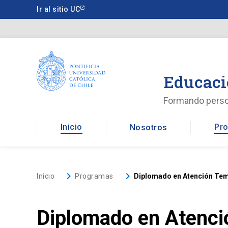
Saltar
Ir al sitio UC
a
contenido
principal
Educaci
Formando pers
Inicio
Pro
Nosotros
keyboard_arrow_right
keyboard_arrow_right
Inicio
Programas
Diplomado en Atención Temp
Diplomado en Atenció