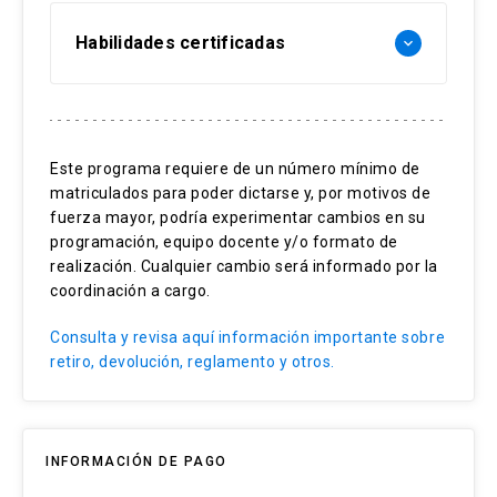
Estrategias Evaluativas:
Habilidades certificadas
keyboard_arrow_down
Estrategias Metodológicas:
Informe individual práctico (50%)
Clases expositivas en línea
Participación en foros (50%)
Codificación Cualitativa
Ejercicios prácticos de aplicación de
Manejo de Análisis temático
Este programa requiere de un número mínimo de
formas de escribir
matriculados para poder dictarse y, por motivos de
Manejo de Análisis semiótica y discursiva
fuerza mayor, podría experimentar cambios en su
Estrategias Evaluativas:
Escritura y presentación cualitativa
programación, equipo docente y/o formato de
realización. Cualquier cambio será informado por la
Ejercicios prácticos grupales (50%)
coordinación a cargo.
Informe final individual (50%)
Consulta y revisa aquí información importante sobre
retiro, devolución, reglamento y otros.
INFORMACIÓN DE PAGO