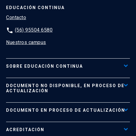
EDUCACIÓN CONTINUA
Contacto
phone
(56) 95504 6580
Nuestros campus
SOBRE EDUCACIÓN CONTINUA
Acceso al Portal de Pagos
DOCUMENTO NO DISPONIBLE, EN PROCESO DE
Formas de Pago
ACTUALIZACIÓN
Reglamentos
Políticas de Retiro, Devolución e Información Importante
Documento No Disponible
file_download
DOCUMENTO EN PROCESO DE ACTUALIZACIÓN
Beneficios para Alumnos de Diplomados
Programas Corporativos
ACREDITACIÓN
Preguntas Frecuentes