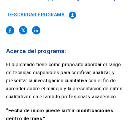
Solicitud Certificados
(El
keyboard_arrow_right
enlace
se
DESCARGAR PROGRAMA
file_download
Portal Empresas
(El
keyboard_arrow_right
abre
enlace
en
se
una
Pagos y Convenios
(El
keyboard_arrow_right
abre
nueva
enlace
en
pestaña)
se
una
Acerca del programa:
ACCESOS UC
abre
nueva
en
pestaña)
Biblioteca
Mi Portal UC
launch
launch
una
El diplomado tiene como propósito abordar el rango
(El
(El
nueva
enlace
enlace
de técnicas disponibles para codificar, analizar, y
pestaña)
se
se
Correo
launch
presentar la investigación cualitativa con el fin de
(El
abre
abre
enlace
en
en
aprender sobre el manejo y la presentación de datos
se
una
una
cualitativos en el ámbito profesional y académico.
abre
nueva
nueva
en
pestaña)
pestaña)
una
“Fecha de inicio puede sufrir modificaciones
nueva
dentro del mes.”
pestaña)