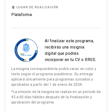
Implementar de manera pertinente
Análisis narrativo
Resultados de aprendizaje:
Diferencias entre interpretación,
diferentes técnicas de análisis
place
LUGAR DE REALIZACIÓN
codificación y análisis
lingüísticas/semióticas.
Distinguir los vínculos entre teoría y datos
Plataforma
Estrategias Metodológicas:
Tipos de codificación cualitativa
en la presentación de resultados en una
Clases expositivas
investigación cualitativa
Contenidos:
Estrategias Metodológicas:
Lectura y discusión de textos por foro
Identificar formas de presentación de datos
Análisis de discurso
Al finalizar este programa,
pertinentes a problemas concretos de
Ejercicios prácticos y talleres
Clases expositivas
recibirás una insignia
Análisis crítico de discurso
investigación aplicada
digital que podrás
Lectura y discusión de textos por foro
Formas de análisis postmodernas
Estrategias Evaluativas:
Aplicar diferentes estilos de escritura y
incorporar en tu CV o RRSS.
Ejercicios prácticos de codificación
presentación de investigación cualitativa
La insignia correspondiente podrá variar en color y
Informe de análisis grupal (70%)
Estrategias Metodológicas:
Análisis de casos
texto según el programa académico. Su entrega
Trabajo individual (30%)
aplicará únicamente para programas cursados y
Contenidos:
Clases expositivas
aprobados a partir del 1 de enero de 2024.
Estrategias Evaluativas:
Vinculación de teoría con datos cualitativos
*La emisión de la insignia se realiza en un período de
Lectura y discusión de textos por foro
45 a 60 días hábiles después de la finalización y
Trabajo de codificación grupal (65%)
Formas de escribir resultados
Ejercicios prácticos y talleres
aprobación del programa.
Reflexión individual (35%)
Formas de presentar datos cualitativos