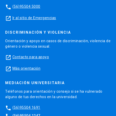
phone
(56)95504 5000
launch
Ir al sitio de Emergencias
DISCRIMINACIÓN Y VIOLENCIA
Orientación y apoyo en casos de discriminación, violencia de
género o violencia sexual.
launch
Contacto para apoyo
launch
Más orientación
MEDIACIÓN UNIVERSITARIA
Teléfonos para orientación y consejo si se ha vulnerado
alguno de tus derechos en la universidad.
phone
(56)95504 1691
(56)95504 1247