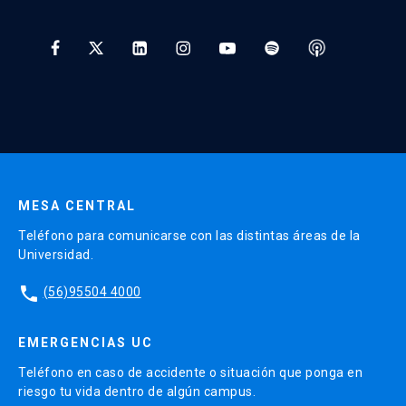
Tratamiento y Protección de Datos UC
* Al ingresar tu e-mail aceptas recibir información de Educación
Continua UC y actividades relacionadas.
Enviar datos
MESA CENTRAL
Teléfono para comunicarse con las distintas áreas de la
Universidad.
phone
(56)95504 4000
EMERGENCIAS UC
Teléfono en caso de accidente o situación que ponga en
riesgo tu vida dentro de algún campus.