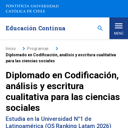
Saltar
a
contenido
principal
Educación Continua
search
MENÚ
Inicio
keyboard_arrow_right
keyboard_arrow_right
Inicio
Programas
Diplomado en Codificación, análisis y escritura cualitativa
para las ciencias sociales
Nosotros
Diplomado en Codificación,
Programas de Estudio
keyboard_arrow_down
análisis y escritura
cualitativa para las ciencias
Programas Corporativos
sociales
Noticias
Estudia en la Universidad N°1 de
Latinoamérica (QS Ranking Latam 2026)