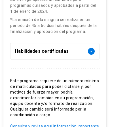
programas cursados y aprobados a partir del
1 de enero de 2024.
*La emisión de la insignia se realiza en un
período de 45 a 60 días hábiles después de la
finalización y aprobación del programa.
Habilidades certificadas
keyboard_arrow_down
Gestión comunicacional interna
Comunicación interna digital
Este programa requiere de un número mínimo
de matriculados para poder dictarse y, por
Diseño de estrategias
motivos de fuerza mayor, podría
experimentar cambios en su programación,
Liderazgo y comunicación
equipo docente y/o formato de realización.
Cualquier cambio será informado por la
Relacionamiento con stakeholders
coordinación a cargo.
Consulta y revisa aquí información importante