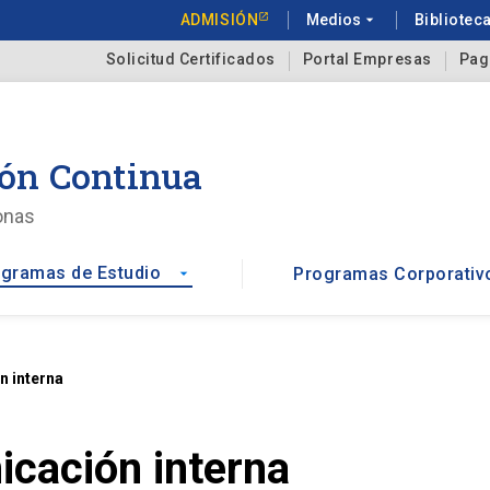
ADMISIÓN
Medios
arrow_drop_down
Bibliotec
Solicitud Certificados
Portal Empresas
Pag
ón Continua
onas
gramas de Estudio
Programas Corporativ
arrow_drop_down
 interna
cación interna