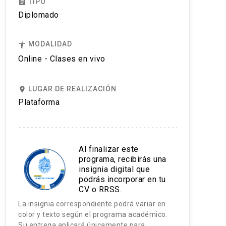
TIPO
assignment
Diplomado
MODALIDAD
accessibility
Online - Clases en vivo
LUGAR DE REALIZACIÓN
place
Plataforma
Al finalizar este
programa, recibirás una
insignia digital que
podrás incorporar en tu
CV o RRSS.
La insignia correspondiente podrá variar en
color y texto según el programa académico.
Su entrega aplicará únicamente para