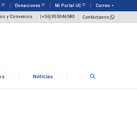
a
Donaciones
Mi Portal UC
Correo
arrow_drop_down
os y Convenios
(+56)955046580
Contáctanos
search
os
Noticias