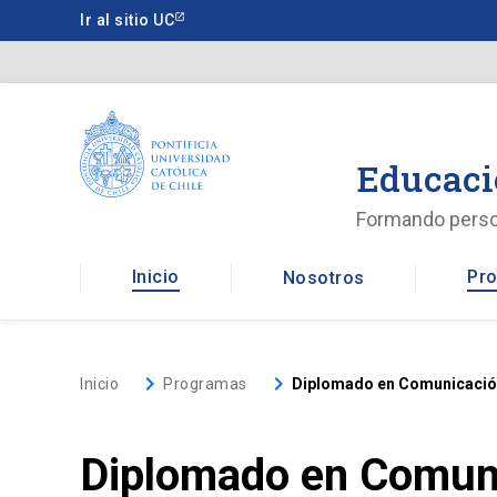
Saltar
Ir al sitio UC
a
contenido
principal
Educaci
Formando pers
Inicio
Pro
Nosotros
keyboard_arrow_right
keyboard_arrow_right
Inicio
Programas
Diplomado en Comunicación
Diplomado en Comuni