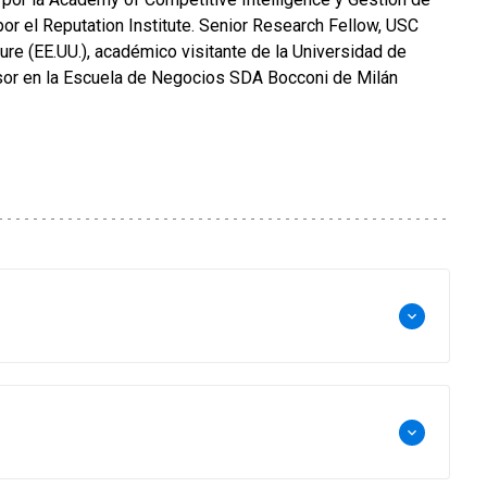
or el Reputation Institute. Senior Research Fellow, USC
ture (EE.UU.), académico visitante de la Universidad de
esor en la Escuela de Negocios SDA Bocconi de Milán
keyboard_arrow_down
keyboard_arrow_down