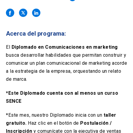
Solicitud Certificados
(El
keyboard_arrow_right
enlace
se
Portal Empresas
(El
keyboard_arrow_right
abre
enlace
en
se
una
Pagos y Convenios
(El
keyboard_arrow_right
Acerca del programa:
abre
nueva
enlace
en
pestaña)
se
El
Diplomado en Comunicaciones en marketing
una
ACCESOS UC
abre
nueva
busca desarrollar habilidades que permitan construir y
en
pestaña)
Biblioteca
Mi Portal UC
comunicar un plan comunicacional de marketing acorde
launch
launch
una
(El
(El
nueva
a la estrategia de la empresa, orquestando un relato
enlace
enlace
pestaña)
se
se
Correo
launch
de marca.
(El
abre
abre
enlace
en
en
se
*Este Diplomado cuenta con al menos un curso
una
una
abre
nueva
nueva
SENCE
en
pestaña)
pestaña)
una
nueva
*Este mes, nuestro Diplomado inicia con un
taller
pestaña)
gratuito.
Haz clic en el botón de
Postulación /
Inscripción
y comunícate con la ejecutiva de ventas