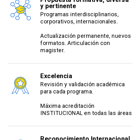
y pertinente
6 controles individuales: (15%).
3 foros: (25%).
1 trabajo de aplicación final grupal: (30%).
Programas interdisciplinarios,
3 foros: (25%).
1 trabajo de aplicación final grupal: (30%).
1 examen final global individual: (30%)
corporativos, internacionales.
1 trabajo de aplicación final grupal: (30%).
1 examen final global individual: (30%)
Actualización permanente, nuevos
1 examen final global individual: (30%)
formatos. Articulación con
magister.
Excelencia
Revisión y validación académica
para cada programa.
Máxima acreditación
INSTITUCIONAL en todas las áreas
Reconocimiento Internacional