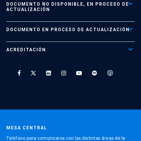
DOCUMENTO NO DISPONIBLE, EN PROCESO DE
Formas de Pago
ACTUALIZACIÓN
Reglamentos
Políticas de Retiro, Devolución e Información Importante
Documento No Disponible
file_download
DOCUMENTO EN PROCESO DE ACTUALIZACIÓN
Beneficios para Alumnos de Diplomados
Programas Corporativos
ACREDITACIÓN
Preguntas Frecuentes
Tratamiento y Protección de Datos UC
* Al ingresar tu e-mail aceptas recibir información de Educación
Continua UC y actividades relacionadas.
Enviar datos
MESA CENTRAL
Teléfono para comunicarse con las distintas áreas de la