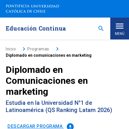
Saltar
a
contenido
principal
Educación Continua
search
MENÚ
Inicio
keyboard_arrow_right
keyboard_arrow_right
Inicio
Programas
Diplomado en comunicaciones en marketing
Nosotros
Diplomado en
Comunicaciones en
Programas de Estudio
keyboard_arrow_down
marketing
Programas Corporativos
Estudia en la Universidad N°1 de
Latinoamérica (QS Ranking Latam 2026)
Noticias
DESCARGAR PROGRAMA
file_download