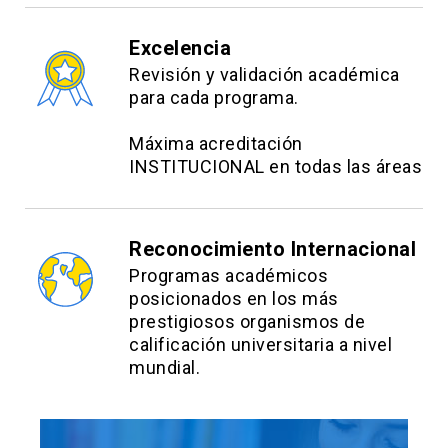
of Science, field Clinical Epidemiology,
University of Toronto, Canadá. Colangiografista y
Excelencia
Endoscopista avanzado, Red de Salud UC-
Revisión y validación académica
Christus. Subdirector Médico Clínica San Carlos
para cada programa.
de Apoquindo UC-Christus.
Máxima acreditación
Dr. Joaquín Hevia
INSTITUCIONAL en todas las áreas
Médico Cirujano, Radiólogo Unidad Imágenes
Torácicas y Abdominales. Instructor Adjunto
Reconocimiento Internacional
UC.Fellowship Imágenes torácicas y
Programas académicos
abdominales.Departamento de Radiología UC.
posicionados en los más
prestigiosos organismos de
Dr. Javier Nicolás Chahuán Abde
calificación universitaria a nivel
mundial.
Médico cirujano, internista y
gastroenterólogo.Profesor Asistente UC.
Hospital Clínico Red de Salud UC-Christus.