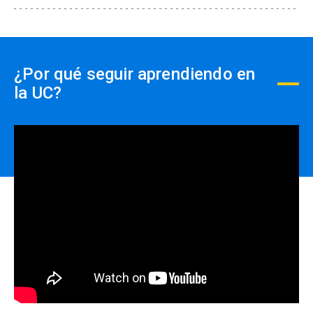
dinero.
enfermedades hepáticas en el Hospital Mount
Sinaí de Nueva York.
Dr. Francisco Barrera Martínez
¿Por qué seguir aprendiendo en
Médico cirujano, internista y gastroenterólogo.
la UC?
Profesor Asociado UC. Programa de
entrenamiento avanzado en investigación clínica
de enfermedades hepáticas en la Storr Liver Unit
del Westmead Millenium Institute, Universidad
de Sydney, Australia.
Dr. Rodrigo Wolff Rojas
Médico cirujano, internista y
gastroenterólogo.Médico acreditado. Unidad de
Trasplante Hepático UC-Christus.