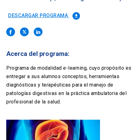
Solicitud Certificados
(El
keyboard_arrow_right
enlace
se
DESCARGAR PROGRAMA
file_download
Portal Empresas
(El
keyboard_arrow_right
abre
enlace
en
se
una
Pagos y Convenios
(El
keyboard_arrow_right
abre
nueva
enlace
en
pestaña)
se
una
Acerca del programa:
ACCESOS UC
abre
nueva
en
pestaña)
Biblioteca
Mi Portal UC
launch
launch
una
Programa de modalidad e-learning, cuyo propósito es
(El
(El
nueva
enlace
enlace
entregar a sus alumnos conceptos, herramientas
pestaña)
se
se
Correo
launch
diagnósticas y terapéuticas para el manejo de
(El
abre
abre
enlace
en
en
patologías digestivas en la práctica ambulatoria del
se
una
una
profesional de la salud.
abre
nueva
nueva
en
pestaña)
pestaña)
una
nueva
pestaña)