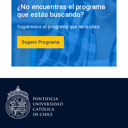
¿No encuentras el programa
Dr. Cristian Hernández Rocha
que estás buscando?
Médico Cirujano, internista y
Sugiérenos el programa que necesitas
gastroenterólogo.Profesor Asistente UC.
Especialización clínico-asistencial y de
Sugerir Programa
investigación en enfermedades inflamatorias
intestinales en Hospital Mount Sinai Health, y en
Universidad de Toronto, Canadá.
Dr. Attilio Rigotti Rivera
Médico cirujano, especialista en Medicina
Interna.PhD en biología celular y
molecular.Posdoctorado en el Departamento de
Biología, Massachussets Institute of Technology
(MIT), Cambridge. Estados Unidos. Pasantía