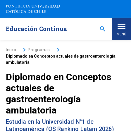
Saltar
a
contenido
principal
Educación Continua
search
MENÚ
Inicio
keyboard_arrow_right
keyboard_arrow_right
Inicio
Programas
Diplomado en Conceptos actuales de gastroenterología
ambulatoria
Nosotros
Diplomado en Conceptos
Programas de Estudio
keyboard_arrow_down
actuales de
gastroenterología
Programas Corporativos
ambulatoria
Noticias
Estudia en la Universidad N°1 de
Latinoamérica (QS Ranking Latam 2026)