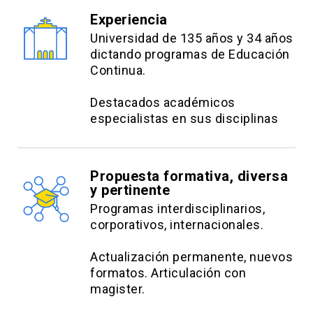
Dr. Alex Ruiz Salas
Experiencia
Médico cirujano, internista y
Universidad de 135 años y 34 años
dictando programas de Educación
gastroenterólogo.Profesor Auxiliar Escuela de
Continua.
Medicina Universidad Austral de Chile.
Destacados académicos
Dr. Carlos Benítez Gajardo
especialistas en sus disciplinas
Médico cirujano, internista y
gastroenterólogo.Profesor Asociado UC. Unidad
Propuesta formativa, diversa
de Trasplante Hepático UC-Christus. Máster in
y pertinente
Research in Liver Diseases, Hospital Clinic,
Programas interdisciplinarios,
Universidad de Barcelona.
corporativos, internacionales.
Dr. Roberto Candia Balboa
Actualización permanente, nuevos
formatos. Articulación con
Médico cirujano, internista y
magister.
gastroenterólogo. Profesor Asociado UC. Máster