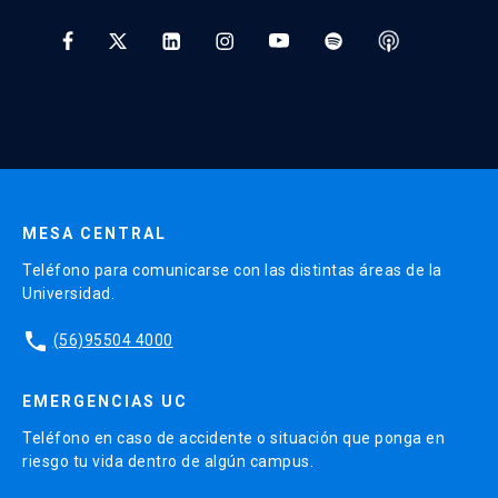
Dr. Javier Uribe Monasterio
Tratamiento y Protección de Datos UC
Médico cirujano, internista y
* Al ingresar tu e-mail aceptas recibir información de Educación
gastroenterólogo.Médico acreditado, Red de
Continua UC y actividades relacionadas.
Salud UC-Christus.
Enviar datos
MESA CENTRAL
Teléfono para comunicarse con las distintas áreas de la
Universidad.
phone
(56)95504 4000
EMERGENCIAS UC
Teléfono en caso de accidente o situación que ponga en
riesgo tu vida dentro de algún campus.