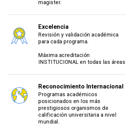
Magíster en Estadística, Pontificia Universidad
magister.
Contenidos:
Católica de Chile.
Introducción a la programación
.
Excelencia
Revisión y validación académica
Instalación y primeros pasos del programa R.
para cada programa.
Creación y manipulación de objetos.
Máxima acreditación
Abrir y guardar bases de datos.
INSTITUCIONAL en todas las áreas
Procesos en conjunto de datos.
Reconocimiento Internacional
Operaciones.
Programas académicos
Estructuras de control.
posicionados en los más
prestigiosos organismos de
Métodos recursivos.
calificación universitaria a nivel
Funciones.
mundial.
Descripción de datos y usos de filtros.