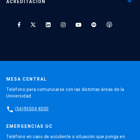
ACREDITACIÓN
Preguntas Frecuentes
visualización de datos.
Tratamiento y Protección de Datos UC
Determinar y reconocer los correctos y diversos
usos de gráficos.
* Al ingresar tu e-mail aceptas recibir información de Educación
Continua UC y actividades relacionadas.
Contenidos:
Enviar datos
Introducción a Power BI
Instalación, generación de cuentas.
MESA CENTRAL
Manipulación de objetos o Generación de
Teléfono para comunicarse con las distintas áreas de la
gráficos
Universidad.
Generación de cuadros interactivos.
phone
(56)95504 4000
Introducción a Tableau
EMERGENCIAS UC
Instalación, generación de cuentas.
Teléfono en caso de accidente o situación que ponga en