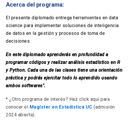
Solicitud Certificados
(El
keyboard_arrow_right
Acerca del programa:
enlace
se
Portal Empresas
(El
keyboard_arrow_right
El presente diplomado entrega herramientas en data
abre
enlace
en
science para implementar soluciones de inteligencia
se
una
Pagos y Convenios
(El
keyboard_arrow_right
de datos en la gestión y procesos de toma de
abre
nueva
enlace
en
decisiones.
pestaña)
se
una
ACCESOS UC
abre
nueva
En este diplomado aprenderás en profundidad a
en
pestaña)
Biblioteca
Mi Portal UC
launch
launch
una
programar códigos y realizar análisis estadístico en R
(El
(El
nueva
enlace
enlace
y Python. Cada una de las clases tiene una orientación
pestaña)
se
se
Correo
launch
práctica y podrás ejercitar todo lo aprendido usando
(El
abre
abre
enlace
en
en
ambos softwares".
se
una
una
abre
nueva
nueva
* ¿Otro programa de interés? Haz click aquí para
en
pestaña)
pestaña)
una
conocer el
Magíster en Estadística UC
(admisión
nueva
2024 abierta).
pestaña)