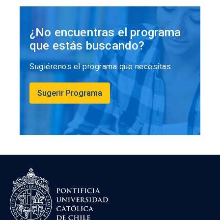
Simulación de variables aleatorias y
determinísticas.
¿No encuentras el programa
Aplicaciones en datos públicos y privados.
que estás buscando?
Sugiérenos el programa que necesitas
Machine Learning
.
Reducción de dimensionalidad.
Sugerir Programa
Métodos de clasificación.
Métodos de agrupamiento.
Procesos de máquina y ajuste.
Evaluaciones:
Taller de aplicación en exploración de datos
(30%)