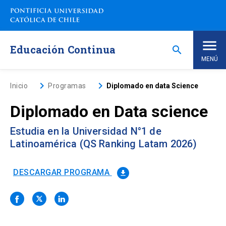
Saltar
a
contenido
principal
Educación Continua
search
MENÚ
Inicio
keyboard_arrow_right
keyboard_arrow_right
Inicio
Programas
Diplomado en data Science
Diplomado en Data science
Nosotros
Estudia en la Universidad N°1 de
Programas de Estudio
keyboard_arrow_down
Latinoamérica (QS Ranking Latam 2026)
Programas Corporativos
DESCARGAR PROGRAMA
file_download
Noticias