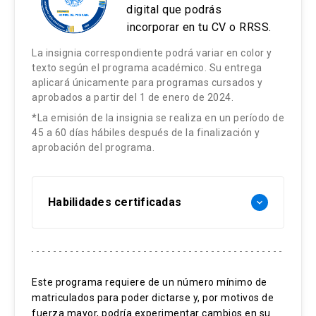
especializados, de tal forma que los
digital que podrás
Objetivos Específicos:
Chile
participantes puedan implementar procesos
incorporar en tu CV o RRSS.
inteligencia en la gestión empresarial, pública,
Utilizar las principales herramientas de
Elías Alvear Binimellis
La insignia correspondiente podrá variar en color y
tecnológica, y en diversos campos de aplicación.
estadística descriptiva y estimación.
texto según el programa académico. Su entrega
aplicará únicamente para programas cursados y
Estadístico, Pontificia Universidad Católica de
Implementar correctamente usos de gráficos y
aprobados a partir del 1 de enero de 2024.
Chile.
clasificación.
*La emisión de la insignia se realiza en un período de
45 a 60 días hábiles después de la finalización y
Distinguir las diferencias entre eventos
Alex Antequeda Campos
aprobación del programa.
probabilísticos y determinísticos.
Estudiante Doctorado en Estadística, Pontificia
Aplicar los conceptos de error y experimentar
Universidad Católica de Chile.
modelos estadísticos y predicción.
Habilidades certificadas
keyboard_arrow_down
Francia Berna Sánchez
Contenidos:
Análisis crítico y exploratorio de datos.
Ingeniera Informática Universidad del Bío Bío.
Evaluación modelos
Estadística Descriptiva
Este programa requiere de un número mínimo de
Pruebas estadísticas avanzadas.
Esteban Castillo Rojas
matriculados para poder dictarse y, por motivos de
Uso de herramientas computacionales
Introducción.
fuerza mayor, podría experimentar cambios en su