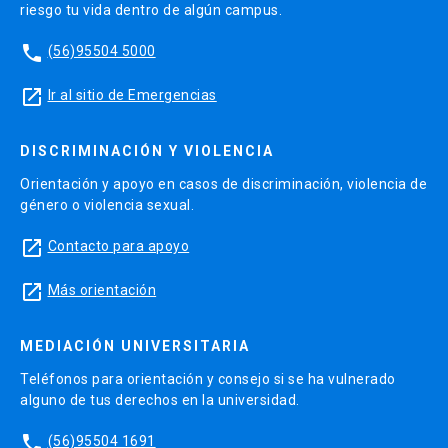
riesgo tu vida dentro de algún campus.
Manipulación de objetos
phone
(56)95504 5000
Generación de gráficos
Generación de cuadros interactivos.
launch
Ir al sitio de Emergencias
Análisis de tablas relacionales
DISCRIMINACIÓN Y VIOLENCIA
Dashboard integrados.
Orientación y apoyo en casos de discriminación, violencia de
género o violencia sexual.
Aplicaciones
launch
Contacto para apoyo
Introducción de R- Markdown
launch
Más orientación
Uso de librerías Shiny de R
Creación de cuadros dinámicos
MEDIACIÓN UNIVERSITARIA
Creación de apps dinámicas
Teléfonos para orientación y consejo si se ha vulnerado
alguno de tus derechos en la universidad.
Evaluaciones:
phone
(56)95504 1691