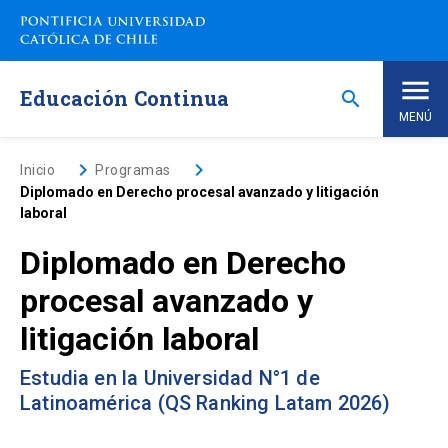
Saltar
a
contenido
principal
Educación Continua
search
MENÚ
Inicio
keyboard_arrow_right
keyboard_arrow_right
Inicio
Programas
Diplomado en Derecho procesal avanzado y litigación
laboral
Nosotros
Diplomado en Derecho
Programas de Estudio
keyboard_arrow_down
procesal avanzado y
litigación laboral
Programas Corporativos
Estudia en la Universidad N°1 de
Noticias
Latinoamérica (QS Ranking Latam 2026)