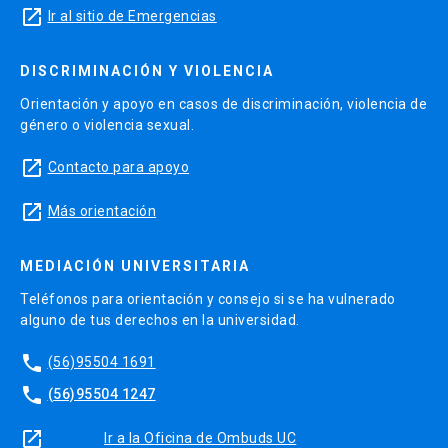
launch
Ir al sitio de Emergencias
DISCRIMINACIÓN Y VIOLENCIA
Orientación y apoyo en casos de discriminación, violencia de
género o violencia sexual.
launch
Contacto para apoyo
launch
Más orientación
MEDIACIÓN UNIVERSITARIA
Teléfonos para orientación y consejo si se ha vulnerado
alguno de tus derechos en la universidad.
phone
(56)95504 1691
phone
(56)95504 1247
launch
Ir a la Oficina de Ombuds UC