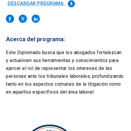
Solicitud Certificados
(El
keyboard_arrow_right
DESCARGAR PROGRAMA
file_download
enlace
se
Portal Empresas
(El
keyboard_arrow_right
abre
enlace
en
se
una
Pagos y Convenios
(El
keyboard_arrow_right
abre
nueva
enlace
Acerca del programa:
en
pestaña)
se
una
ACCESOS UC
abre
Este Diplomado busca que los abogados fortalezcan
nueva
en
pestaña)
y actualicen sus herramientas y conocimientos para
Biblioteca
Mi Portal UC
launch
launch
una
(El
(El
ejercer el rol de representar los intereses de las
nueva
enlace
enlace
pestaña)
se
se
personas ante los tribunales laborales; profundizando
Correo
launch
(El
abre
abre
tanto en los aspectos comunes de la litigación como
enlace
en
en
se
en aquellos específicos del área laboral.
una
una
abre
nueva
nueva
en
pestaña)
pestaña)
una
nueva
pestaña)