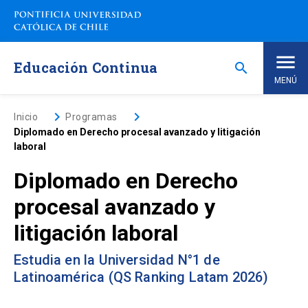
Saltar
a
contenido
principal
Educación Continua
search
MENÚ
Inicio
keyboard_arrow_right
keyboard_arrow_right
Inicio
Programas
Diplomado en Derecho procesal avanzado y litigación
laboral
Nosotros
Diplomado en Derecho
Programas de Estudio
keyboard_arrow_down
procesal avanzado y
litigación laboral
Programas Corporativos
Estudia en la Universidad N°1 de
Noticias
Latinoamérica (QS Ranking Latam 2026)