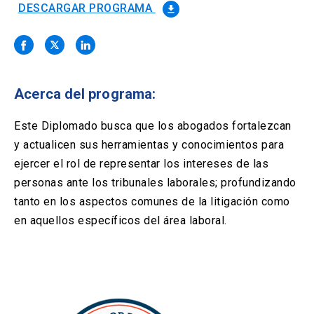
Solicitud Certificados
(El
keyboard_arrow_right
DESCARGAR PROGRAMA
file_download
enlace
se
Portal Empresas
(El
keyboard_arrow_right
abre
enlace
en
se
una
Pagos y Convenios
(El
keyboard_arrow_right
abre
nueva
enlace
Acerca del programa:
en
pestaña)
se
una
ACCESOS UC
abre
Este Diplomado busca que los abogados fortalezcan
nueva
en
pestaña)
y actualicen sus herramientas y conocimientos para
Biblioteca
Mi Portal UC
launch
launch
una
(El
(El
ejercer el rol de representar los intereses de las
nueva
enlace
enlace
pestaña)
se
se
personas ante los tribunales laborales; profundizando
Correo
launch
(El
abre
abre
tanto en los aspectos comunes de la litigación como
enlace
en
en
se
en aquellos específicos del área laboral.
una
una
abre
nueva
nueva
en
pestaña)
pestaña)
una
nueva
pestaña)