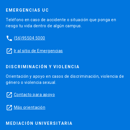
para aplicar en sus contextos.
EMERGENCIAS UC
El formato
e-learning
surge como una solución
Teléfono en caso de accidente o situación que ponga en
que permite construir aprendizajes a partir de los
riesgo tu vida dentro de algún campus.
aportes de los participantes y entregando
flexibilidad a sus horarios de estudio. Los
phone
(56)95504 5000
participantes podrán interactuar con sus
launch
Ir al sitio de Emergencias
compañeros y tutores a través de mensajería y
foros de discusión aplicados, incorporando sus
DISCRIMINACIÓN Y VIOLENCIA
distintas aproximaciones a las temáticas
tratadas y su diversidad de experiencias,
Orientación y apoyo en casos de discriminación, violencia de
género o violencia sexual.
enriqueciendo la reflexión y la apropiación de los
conceptos claves.
launch
Contacto para apoyo
launch
Resultados del Aprendizaje
Más orientación
Analizar diversos modelos de felicidad
MEDIACIÓN UNIVERSITARIA
organizacional en instituciones de todo tipo.