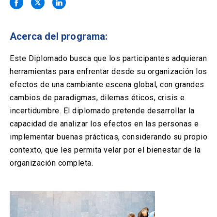
Solicitud Certificados
(El
keyboard_arrow_right
enlace
se
Portal Empresas
(El
keyboard_arrow_right
abre
Acerca del programa:
enlace
en
se
una
Pagos y Convenios
(El
keyboard_arrow_right
abre
Este Diplomado busca que los participantes adquieran
nueva
enlace
en
herramientas para enfrentar desde su organización los
pestaña)
se
una
ACCESOS UC
abre
efectos de una cambiante escena global, con grandes
nueva
en
cambios de paradigmas, dilemas éticos, crisis e
pestaña)
Biblioteca
Mi Portal UC
launch
launch
una
(El
(El
incertidumbre. El diplomado pretende desarrollar la
nueva
enlace
enlace
capacidad de analizar los efectos en las personas e
pestaña)
se
se
Correo
launch
(El
abre
abre
implementar buenas prácticas, considerando su propio
enlace
en
en
contexto, que les permita velar por el bienestar de la
se
una
una
abre
nueva
nueva
organización completa.
en
pestaña)
pestaña)
una
nueva
pestaña)