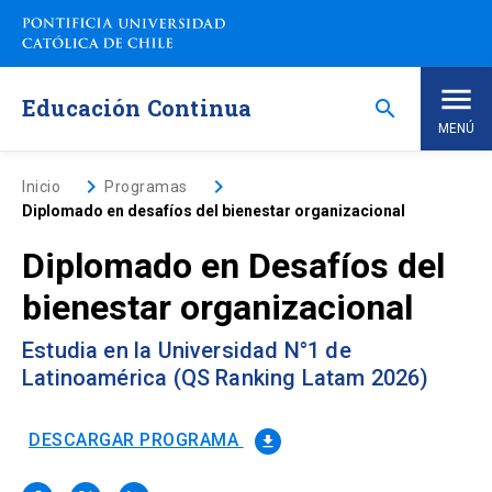
Saltar
a
contenido
principal
Educación Continua
search
MENÚ
Inicio
keyboard_arrow_right
keyboard_arrow_right
Inicio
Programas
Diplomado en desafíos del bienestar organizacional
Nosotros
Diplomado en Desafíos del
bienestar organizacional
Programas de Estudio
keyboard_arrow_down
Estudia en la Universidad N°1 de
Programas Corporativos
Latinoamérica (QS Ranking Latam 2026)
Noticias
DESCARGAR PROGRAMA
file_download