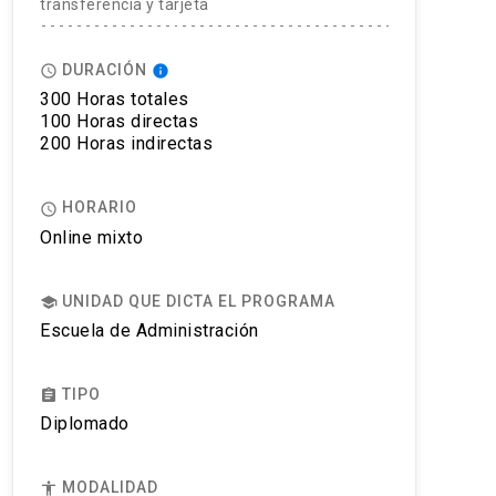
transferencia y tarjeta
DURACIÓN
access_time
info
300 Horas totales
100 Horas directas
200 Horas indirectas
HORARIO
access_time
Online mixto
UNIDAD QUE DICTA EL PROGRAMA
school
Escuela de Administración
TIPO
assignment
Diplomado
MODALIDAD
accessibility