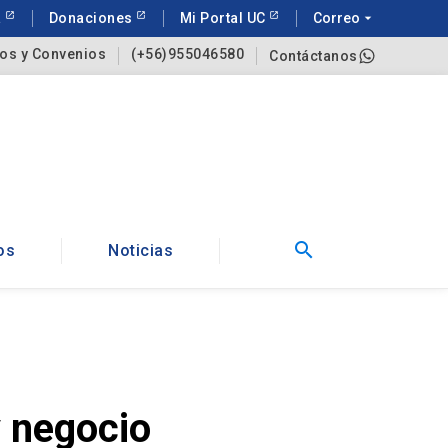
a
Donaciones
Mi Portal UC
Correo
arrow_drop_down
os y Convenios
(+56)955046580
Contáctanos
search
os
Noticias
 negocio