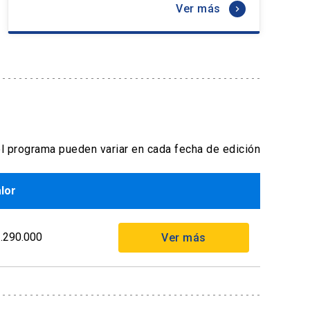
Ver más
keyboard_arrow_right
compra
l programa pueden variar en cada fecha de edición
lor
.290.000
Ver más