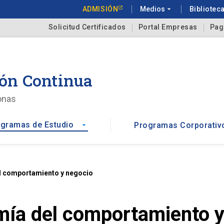
ADMISIÓN
Medios
arrow_drop_down
Bibliotec
Solicitud Certificados
Portal Empresas
Pag
ón Continua
onas
gramas de Estudio
Programas Corporativ
arrow_drop_down
l comportamiento y negocio
ía del comportamiento y