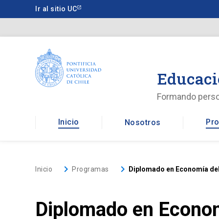
Saltar
Ir al sitio UC
a
contenido
principal
Educaci
Formando pers
Inicio
Pro
Nosotros
keyboard_arrow_right
keyboard_arrow_right
Inicio
Programas
Diplomado en Economía de
Diplomado en Econom