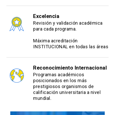
Aversión a la pérdida en la gestión estratégica de
personas
Excelencia
Sesgos cognitivos en la gestión estratégica de
Revisión y validación académica
para cada programa.
personas
Modelos complementarios de decisión y su
Máxima acreditación
importancia en la gestión estratégica de
INSTITUCIONAL en todas las áreas
personas
Preferencias sociales en la gestión estratégica
Reconocimiento Internacional
de personas
Programas académicos
posicionados en los más
Estrategias Metodológicas:
prestigiosos organismos de
calificación universitaria a nivel
El curso está constituido de seis clases
e-
mundial.
learning
que son publicadas en pares durante
bloques de dos semanas. Cada clase está