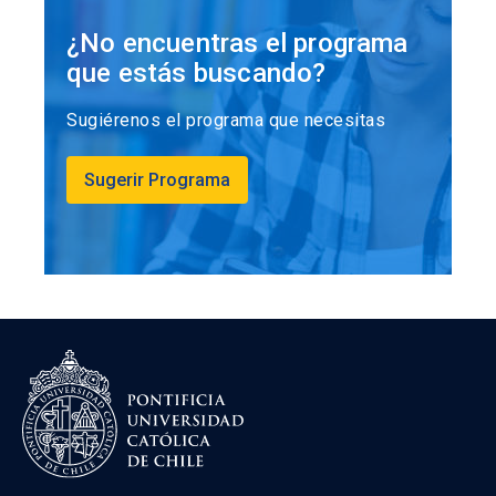
estructurada utilizando un diseño instruccional
centrado en el estudiante, que busca generar
¿No encuentras el programa
motivación y facilitar el aprendizaje. En cada
que estás buscando?
clase están siempre los contenidos,
evaluaciones con retroalimentación, instancias
Sugiérenos el programa que necesitas
de reflexión y aplicación de lo aprendido. El
contenido se despliega en un recorrido que
Sugerir Programa
utiliza distintos recursos interactivos, tales
como videos (con presencia del docente y
apoyos visuales), esquemas, audios, gráficas,
ilustraciones, lecturas complementarias,
preguntas formativas,
links
a otros recursos, etc.
Los estudiantes deben asistir a dos clases en
vivo con el docente, donde podrán reforzar
conocimientos y resolver dudas. La asistencia a
dichas clases es vía
streaming
.