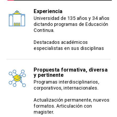
Detectar los principios básicos de behavioral
economics y su aplicación al diseño e
Experiencia
implementación de la evaluación de desempeño
Universidad de 135 años y 34 años
y gestión de talento de las organizaciones.
dictando programas de Educación
Continua.
Identificar los principios de behavioral
economics en el diseño de compensaciones en
Destacados académicos
su organización.
especialistas en sus disciplinas
Aplicar los principios básicos de behavioral
economics al diseño e implementación de
Propuesta formativa, diversa
políticas de capacitación.
y pertinente
Contenidos:
Programas interdisciplinarios,
corporativos, internacionales.
Introducción a behavioral economics para la
gestión estratégica de personas
Actualización permanente, nuevos
formatos. Articulación con
Sesgo por el presente en la gestión estratégica
magister.
de personas