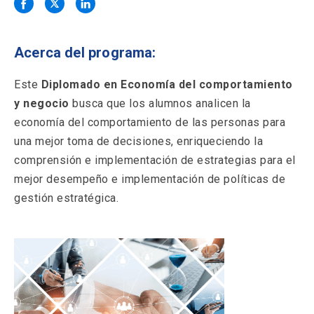
Solicitud Certificados
(El
keyboard_arrow_right
enlace
se
Portal Empresas
(El
keyboard_arrow_right
abre
Acerca del programa:
enlace
en
se
una
Pagos y Convenios
(El
keyboard_arrow_right
abre
Este
Diplomado en Economía del comportamiento
nueva
enlace
en
y negocio
busca que los alumnos analicen la
pestaña)
se
una
ACCESOS UC
abre
economía del comportamiento de las personas para
nueva
en
una mejor toma de decisiones, enriqueciendo la
pestaña)
Biblioteca
Mi Portal UC
launch
launch
una
(El
(El
comprensión e implementación de estrategias para el
nueva
enlace
enlace
mejor desempeño e implementación de políticas de
pestaña)
se
se
Correo
launch
(El
abre
abre
gestión estratégica.
enlace
en
en
se
una
una
abre
nueva
nueva
en
pestaña)
pestaña)
una
nueva
pestaña)