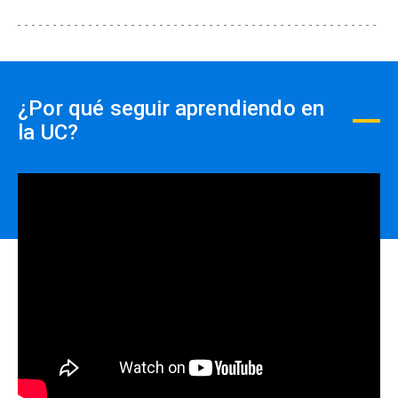
Créditos:
4
Horas Totales
: 75 horas |
Horas directas:
25
Horas indirectas:
50
¿Por qué seguir aprendiendo en
la UC?
Descripción del curso:
Este curso aplica las ideas recientes de
behavioral economics
a los recursos humanos, a
través de aplicar la fusión de la economía con la
psicología a la gestión de personas, se busca
lograr un entendimiento más profundo y real de
temas fundamentales como la evaluación de
desempeño, compensaciones y capacitación.
Resultados de Aprendizaje: