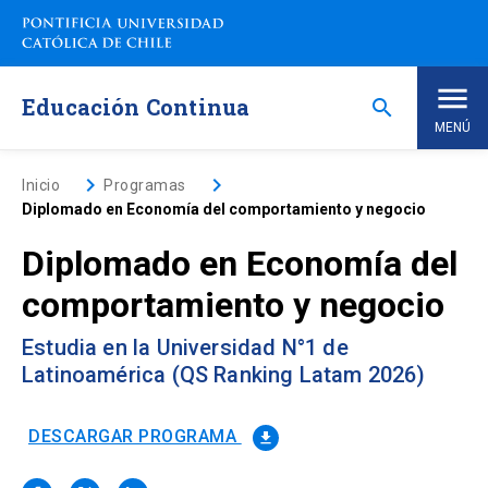
Saltar
a
contenido
principal
Educación Continua
search
MENÚ
Inicio
keyboard_arrow_right
keyboard_arrow_right
Inicio
Programas
Diplomado en Economía del comportamiento y negocio
Nosotros
Diplomado en Economía del
comportamiento y negocio
Programas de Estudio
keyboard_arrow_down
Estudia en la Universidad N°1 de
Programas Corporativos
Latinoamérica (QS Ranking Latam 2026)
Noticias
DESCARGAR PROGRAMA
file_download