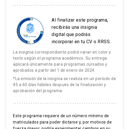
como nota final una calificación inferior a cuatro
(4,0).
El curso está constituido de seis clases
e-
Al finalizar este programa,
learning
que son publicadas en pares durante
El alumno que no cumpla con una de estas
recibirás una insignia
bloques de dos semanas. Cada clase está
exigencias reprueba automáticamente sin
digital que podrás
estructurada utilizando un diseño instruccional
posibilidad de ningún tipo de certificación.
incorporar en tu CV o RRSS.
centrado en el estudiante, que busca generar
motivación y facilitar el aprendizaje. En cada
La insignia correspondiente podrá variar en color y
texto según el programa académico. Su entrega
clase están siempre los contenidos,
aplicará únicamente para programas cursados y
evaluaciones con retroalimentación, instancias
aprobados a partir del 1 de enero de 2024.
de reflexión y aplicación de lo aprendido. El
*La emisión de la insignia se realiza en un período de
contenido se despliega en un recorrido que
45 a 60 días hábiles después de la finalización y
utiliza distintos recursos interactivos, tales
aprobación del programa.
como videos (con presencia del docente y
apoyos visuales), esquemas, audios, gráficas,
ilustraciones, lecturas complementarias,
Este programa requiere de un número mínimo de
preguntas formativas,
links
a otros recursos, etc.
matriculados para poder dictarse y, por motivos de
fuerza mayor, podría experimentar cambios en su