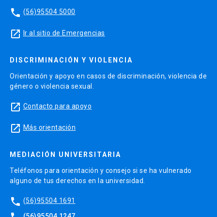
finanzas
phone
(56)95504 5000
Nombre en inglés:
Behavioral Finance
launch
Ir al sitio de Emergencias
Docente(s):
Borja Larraín
DISCRIMINACIÓN Y VIOLENCIA
Orientación y apoyo en casos de discriminación, violencia de
Unidad académica responsable:
Facultad de
género o violencia sexual.
Economía y Administración
launch
Contacto para apoyo
Requisitos:
Sin pre requisitos
launch
Más orientación
Créditos:
4
MEDIACIÓN UNIVERSITARIA
Horas Totales
: 75 horas |
Horas directas:
25 |
Teléfonos para orientación y consejo si se ha vulnerado
Horas indirectas:
50
alguno de tus derechos en la universidad.
Descripción del curso:
phone
(56)95504 1691
phone
Este curso pretende que los participantes
(56)95504 1247