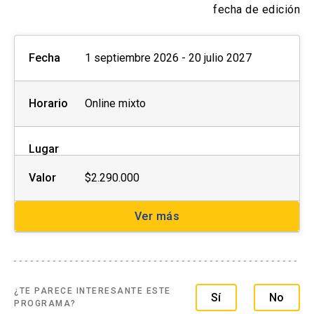
1 evaluación final: 30%
fecha de edición
Fecha
1 septiembre 2026 - 20 julio 2027
Horario
Online mixto
CURSO 2: Behavioral economics para la
gestión de personas
Lugar
Nombre en inglés:
Behavioral economics for
Valor
$2.290.000
human resources
Ver más
Docente(s):
Rosario Macera
Unidad académica responsable:
Facultad de
Economía y Administración
¿TE PARECE INTERESANTE ESTE
Sí
No
Requisitos:
Sin pre requisitos
PROGRAMA?