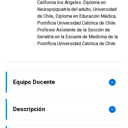
California los Angeles. Diploma en
Neuropsiquiatría del adulto, Universidad
de Chile, Diploma en Educación Médica,
Pontificia Universidad Católica de Chile.
Profesor Asistente de la Sección de
Geriatría en la Escuela de Medicina de la
Pontificia Universidad Católica de Chile.
Equipo Docente
keyboard_arrow_down
Teresa Abusleme. Socióloga PUC
Descripción
keyboard_arrow_down
Magíster en Política y Gobierno, Facultad
Latinoamericana de Ciencias Sociales, FLACSO-