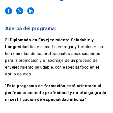
Solicitud Certificados
(El
keyboard_arrow_right
enlace
se
Portal Empresas
(El
keyboard_arrow_right
abre
enlace
en
se
una
Pagos y Convenios
(El
keyboard_arrow_right
Acerca del programa:
abre
nueva
enlace
en
pestaña)
se
El
Diplomado en Envejecimiento Saludable y
una
ACCESOS UC
abre
nueva
Longevidad
tiene como fin entregar y fortalecer las
en
pestaña)
Biblioteca
Mi Portal UC
herramientas de los profesionales sociosanitarios
launch
launch
una
(El
(El
nueva
para la promoción y el abordaje de un proceso de
enlace
enlace
pestaña)
se
se
Correo
launch
envejecimiento saludable, con especial foco en el
(El
abre
abre
enlace
estilo de vida.
en
en
se
una
una
abre
nueva
nueva
"Este programa de formación está orientado al
en
pestaña)
pestaña)
una
perfeccionamiento profesional y no otorga grado
nueva
ni certificación de especialidad médica."
pestaña)