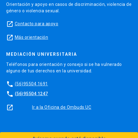
Orientación y apoyo en casos de discriminación, violencia de
género o violencia sexual.
launch
Contacto para apoyo
launch
Más orientación
MEDIACIÓN UNIVERSITARIA
Teléfonos para orientación y consejo si se ha vulnerado
alguno de tus derechos en la universidad.
phone
(56)95504 1691
phone
(56)95504 1247
launch
Ir a la Oficina de Ombuds UC