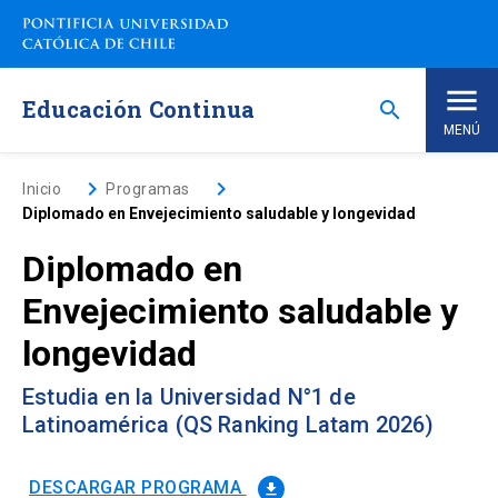
Saltar
a
contenido
principal
Educación Continua
search
MENÚ
Inicio
keyboard_arrow_right
keyboard_arrow_right
Inicio
Programas
Diplomado en Envejecimiento saludable y longevidad
Nosotros
Diplomado en
Envejecimiento saludable y
Programas de Estudio
keyboard_arrow_down
longevidad
Programas Corporativos
Estudia en la Universidad N°1 de
Latinoamérica (QS Ranking Latam 2026)
Noticias
DESCARGAR PROGRAMA
file_download