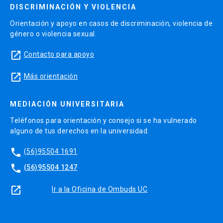
Unidad académica responsable: Facultad de
DISCRIMINACIÓN Y VIOLENCIA
Economía y Administración
Orientación y apoyo en casos de discriminación, violencia de
género o violencia sexual.
Requisitos:
Sin pre requisitos
launch
Contacto para apoyo
Horas Totales:
75 horas
launch
Más orientación
Descripción del curso:
MEDIACIÓN UNIVERSITARIA
Este curso busca potenciar los conocimientos y
Teléfonos para orientación y consejo si se ha vulnerado
desarrollar habilidades en sus alumnos, que
alguno de tus derechos en la universidad.
permitan construir un modelo de negocios con
una propuesta de valor integral que sea
phone
(56)95504 1691
consistente y alineada con la estrategia de la
phone
(56)95504 1247
empresa.
launch
Ir a la Oficina de Ombuds UC
Resultados de Aprendizaje: