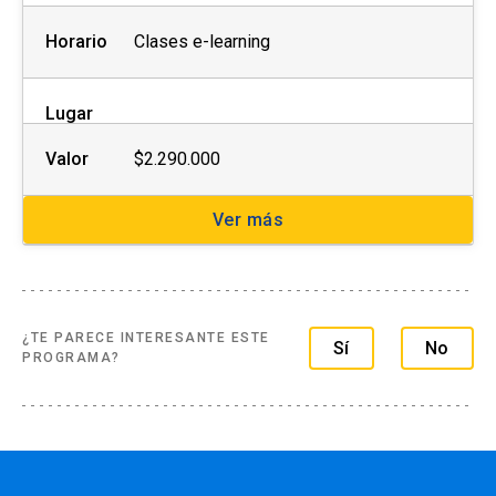
3 foros evaluadas 25%
1 Trabajo Grupal 30%
Horario
Clases e-learning
1 evaluación final 30%
Lugar
Valor
$2.290.000
CURSO 2: Herramientas del big data para la
Ver más
gestión comercial
Nombre en inglés:
Commercial big data tools
Docente(s):
Pablo Marshall Rivera
¿TE PARECE INTERESANTE ESTE
Sí
No
PROGRAMA?
Unidad académica responsable: Facultad de
Economía y Administración
Requisitos:
Sin pre requisitos