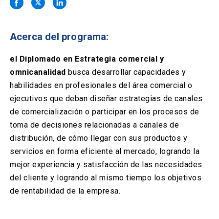
Solicitud Certificados
(El
keyboard_arrow_right
enlace
se
Portal Empresas
(El
keyboard_arrow_right
abre
Acerca del programa:
enlace
en
se
una
Pagos y Convenios
(El
keyboard_arrow_right
abre
el Diplomado en Estrategia comercial y
nueva
enlace
en
omnicanalidad
busca desarrollar capacidades y
pestaña)
se
una
ACCESOS UC
abre
habilidades en profesionales del área comercial o
nueva
en
ejecutivos que deban diseñar estrategias de canales
pestaña)
Biblioteca
Mi Portal UC
launch
launch
una
(El
(El
de comercialización o participar en los procesos de
nueva
enlace
enlace
toma de decisiones relacionadas a canales de
pestaña)
se
se
Correo
launch
(El
abre
abre
distribución, de cómo llegar con sus productos y
enlace
en
en
servicios en forma eficiente al mercado, logrando la
se
una
una
abre
nueva
nueva
mejor experiencia y satisfacción de las necesidades
en
pestaña)
pestaña)
del cliente y logrando al mismo tiempo los objetivos
una
nueva
de rentabilidad de la empresa.
pestaña)