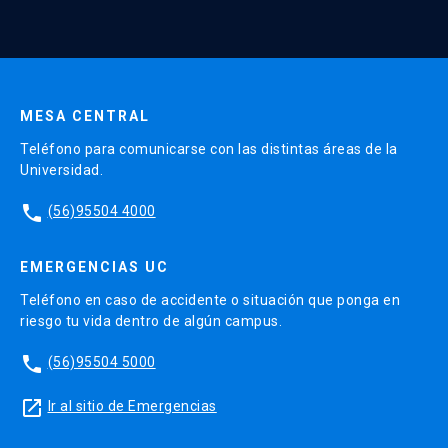
Evaluación Ponderación
Enviar datos
6 controles, 1 por clase 15%
3 foros evaluadas 25%
MESA CENTRAL
1 Trabajo Grupal 30%
Teléfono para comunicarse con las distintas áreas de la
1 evaluación final 30%
Universidad.
phone
(56)95504 4000
CURSO 3: Buscando oportunidades de
EMERGENCIAS UC
marketing
Teléfono en caso de accidente o situación que ponga en
riesgo tu vida dentro de algún campus.
Nombre en inglés:
Searching for marketing
opportunities
phone
(56)95504 5000
launch
Docente(s):
Andrés Ibáñez Tardel
Ir al sitio de Emergencias