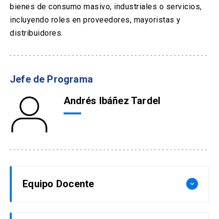
bienes de consumo masivo, industriales o servicios,
incluyendo roles en proveedores, mayoristas y
distribuidores.
Jefe de Programa
Andrés Ibáñez Tardel
Equipo Docente
keyboard_arrow_down
Francisco Rocca Jordán