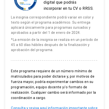
digital que podrás
Omnicanalidad
incorporar en tu CV o RRSS.
La insignia correspondiente podrá variar en color y
Estrategias Metodológicas:
texto según el programa académico. Su entrega
aplicará únicamente para programas cursados y
El curso está constituido de seis clases e-
aprobados a partir del 1 de enero de 2024.
learning que son publicadas en pares durante
*La emisión de la insignia se realiza en un período de
bloques de dos semanas. Cada clase está
45 a 60 días hábiles después de la finalización y
aprobación del programa.
estructurada utilizando un diseño instruccional
centrado en el estudiante, que busca generar
motivación y facilitar el aprendizaje. En cada
clase están siempre los contenidos,
Este programa requiere de un número mínimo de
matriculados para poder dictarse y, por motivos de
evaluaciones con retroalimentación, instancias
fuerza mayor, podría experimentar cambios en su
de reflexión y aplicación de lo aprendido. El
programación, equipo docente y/o formato de
contenido se despliega en un recorrido que
realización. Cualquier cambio será informado por la
utiliza distintos recursos interactivos, tales
coordinación a cargo.
como videos (con presencia del docente y
Consulta y revisa aquí información importante sobre