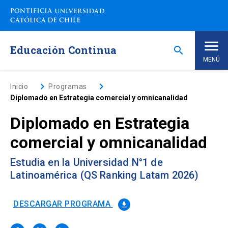
Saltar
a
contenido
principal
Educación Continua
search
MENÚ
Inicio
keyboard_arrow_right
keyboard_arrow_right
Inicio
Programas
Diplomado en Estrategia comercial y omnicanalidad
Nosotros
Diplomado en Estrategia
comercial y omnicanalidad
Programas de Estudio
keyboard_arrow_down
Estudia en la Universidad N°1 de
Programas Corporativos
Latinoamérica (QS Ranking Latam 2026)
Noticias
DESCARGAR PROGRAMA
file_download