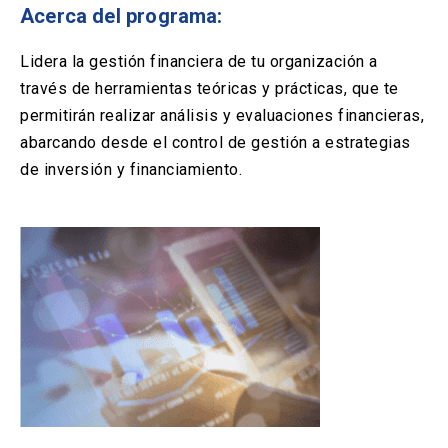
Solicitud Certificados
(El
keyboard_arrow_right
Acerca del programa:
enlace
se
Portal Empresas
(El
keyboard_arrow_right
Lidera la gestión financiera de tu organización a
abre
enlace
en
través de herramientas teóricas y prácticas, que te
se
una
Pagos y Convenios
(El
keyboard_arrow_right
permitirán realizar análisis y evaluaciones financieras,
abre
nueva
enlace
en
abarcando desde el control de gestión a estrategias
pestaña)
se
una
de inversión y financiamiento.
ACCESOS UC
abre
nueva
en
pestaña)
Biblioteca
Mi Portal UC
launch
launch
una
(El
(El
nueva
enlace
enlace
pestaña)
se
se
Correo
launch
(El
abre
abre
enlace
en
en
se
una
una
abre
nueva
nueva
en
pestaña)
pestaña)
una
nueva
pestaña)