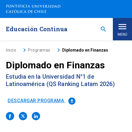
Saltar
a
contenido
principal
Educación Continua
search
MENÚ
Inicio
keyboard_arrow_right
keyboard_arrow_right
Inicio
Programas
Diplomado en Finanzas
Diplomado en Finanzas
Nosotros
Estudia en la Universidad N°1 de
Programas de Estudio
keyboard_arrow_down
Latinoamérica (QS Ranking Latam 2026)
Programas Corporativos
DESCARGAR PROGRAMA
file_download
Noticias