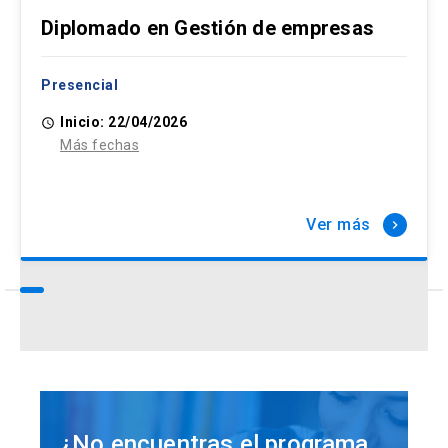
Diplomado en Gestión de empresas
Presencial
Inicio: 22/04/2026
access_time
Más fechas
Ver más
keyboard_arrow_right
¿No encuentras el programa