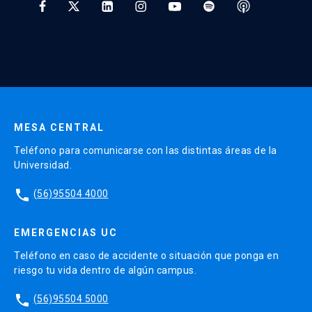
* Al ingresar tu e-mail aceptas recibir información de Educación
Continua UC y actividades relacionadas.
Enviar datos
MESA CENTRAL
Teléfono para comunicarse con las distintas áreas de la
Universidad.
phone
(56)95504 4000
EMERGENCIAS UC
Teléfono en caso de accidente o situación que ponga en
riesgo tu vida dentro de algún campus.
phone
(56)95504 5000