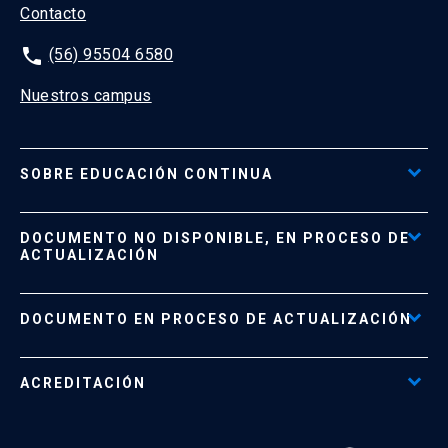
Contacto
phone
(56) 95504 6580
Nuestros campus
SOBRE EDUCACIÓN CONTINUA
Acceso al Portal de Pagos
DOCUMENTO NO DISPONIBLE, EN PROCESO DE
Formas de Pago
ACTUALIZACIÓN
Reglamentos
Políticas de Retiro, Devolución e Información Importante
Documento No Disponible
file_download
DOCUMENTO EN PROCESO DE ACTUALIZACIÓN
Beneficios para Alumnos de Diplomados
Programas Corporativos
ACREDITACIÓN
Preguntas Frecuentes
Tratamiento y Protección de Datos UC