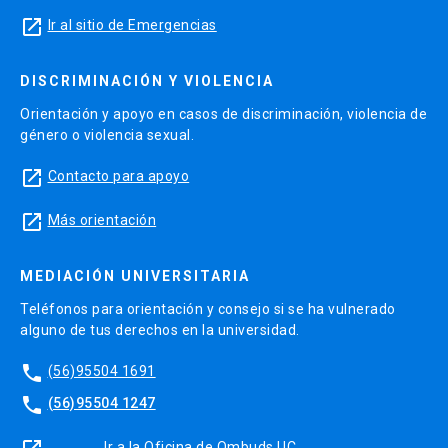
launch
Ir al sitio de Emergencias
DISCRIMINACIÓN Y VIOLENCIA
Orientación y apoyo en casos de discriminación, violencia de
género o violencia sexual.
launch
Contacto para apoyo
launch
Más orientación
MEDIACIÓN UNIVERSITARIA
Teléfonos para orientación y consejo si se ha vulnerado
alguno de tus derechos en la universidad.
phone
(56)95504 1691
phone
(56)95504 1247
Ir a la Oficina de Ombuds UC