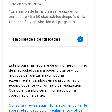
1 de enero de 2024.
*La emisión de la insignia se realiza en un
período de 45 a 60 días hábiles después de la
finalización y aprobación del programa.
Habilidades certificadas
keyboard_arrow_down
Problemas socio-territoriales
Gestión de proyectos sociales
Este programa requiere de un número mínimo
de matriculados para poder dictarse y, por
Formulación de proyectos sociales
motivos de fuerza mayor, podría
experimentar cambios en su programación,
Metodología del Marco Lógico.
equipo docente y/o formato de realización.
Cualquier cambio será informado por la
Evaluación de proyectos sociales
coordinación a cargo.
Colaboración en contextos
Consulta y revisa aquí información importante
comunitarios
sobre retiro, devolución, reglamento y otros.