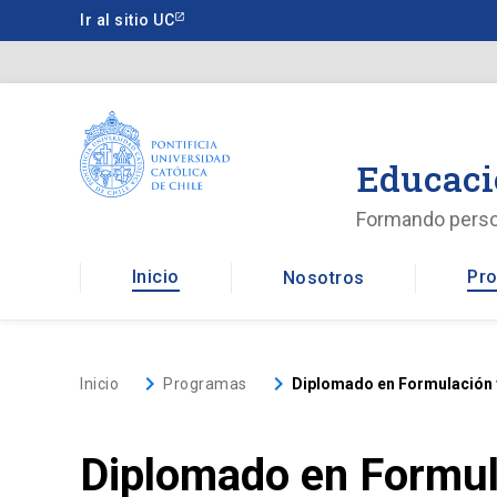
Saltar
Ir al sitio UC
a
contenido
principal
Educaci
Formando pers
Inicio
Pro
Nosotros
keyboard_arrow_right
keyboard_arrow_right
Inicio
Programas
Diplomado en Formulación y 
Diplomado en Formula