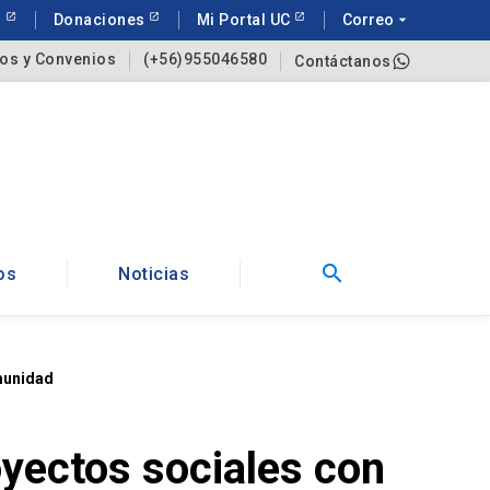
a
Donaciones
Mi Portal UC
Correo
arrow_drop_down
os y Convenios
(+56)955046580
Contáctanos
search
os
Noticias
omunidad
yectos sociales con