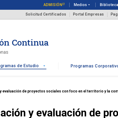
ADMISIÓN
Medios
arrow_drop_down
Bibliotec
Solicitud Certificados
Portal Empresas
Pag
ón Continua
onas
gramas de Estudio
Programas Corporativ
arrow_drop_down
evaluación de proyectos sociales con foco en el territorio y la c
ción y evaluación de pro