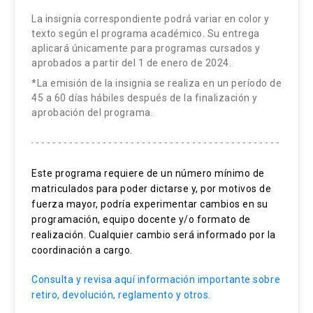
Antimicrobianos.
Clases online.
en Medicina Intensiva CONACEM. Estadía de
agudo).
La insignia correspondiente podrá variar en color y
Lecturas dirigidas.
Accidente vascular encefálico isquémico.
Perfeccionamiento e Investigación en Medicina
Selección de antibióticos.
Lecturas dirigidas.
texto según el programa académico. Su entrega
Neumonía asociada a la atención de salud y
Intensiva, Universidad de Minnesota-USA.
Foro de discusión.
Accidente vascular encefálico hemorrágico.
aplicará únicamente para programas cursados y
Hemorragia digestiva.
Foro de discusión.
traqueobronquitis en pacientes ventilados.
Profesor Titular, Depto. de Medicina Intensiva,
aprobados a partir del 1 de enero de 2024.
Hemorragia subaracnoídea.
Pancreatitis aguda.
UC.
EPOC (enfermedad pulmonar obstructiva
*La emisión de la insignia se realiza en un período de
¿La actividad requiere el uso de piezas
¿La actividad requiere el uso de piezas
45 a 60 días hábiles después de la finalización y
Hipertensión intraabdominal.
crónica) descompensado y crisis asmática.
cadavéricas? NO
cadavéricas? NO
Estrategias Metodológicas:
aprobación del programa.
Dr. Ricardo Castro López
Insuficiencia hepática aguda.
Estrategias Evaluativas:
Estrategias Metodológicas:
Estrategias Evaluativas:
Clases online.
Especialista en Medicina Interna, UC. Masters in
Insuficiencia renal aguda.
public health (MPH), University of Pittsburgh.
Lecturas dirigidas.
Prueba 1 : 45%
Descompensación diabética.
Este programa requiere de un número mínimo de
Clases online.
Prueba 1 : 45%
Profesor Asociado, Depto. de Medicina
matriculados para poder dictarse y, por motivos de
Foros de discusión.
Prueba 2 : 45%
Alteraciones electrolíticas y ácido base.
Lecturas dirigidas.
Prueba 2 : 45%
Intensiva, UC.
fuerza mayor, podría experimentar cambios en su
Foros : 10%
programación, equipo docente y/o formato de
Complicaciones graves del embarazo
Foros de discusión.
Foros : 10%
¿La actividad requiere el uso de piezas
realización. Cualquier cambio será informado por la
Dr. Orlando Díaz Patiño
Coagulopatía intravascular diseminada
.
Webinar (actividad sincrónica).
coordinación a cargo.
cadavéricas? NO
Especialista en Medicina Interna, UC.
Consulta y revisa aquí información importante sobre
Estrategias Evaluativas:
Estrategias Metodológicas:
¿La actividad requiere el uso de piezas
Especialista en Enfermedades Respiratorias, UC.
retiro, devolución, reglamento y otros.
cadavéricas? NO
Estadía de Perfeccionamiento en Investigación