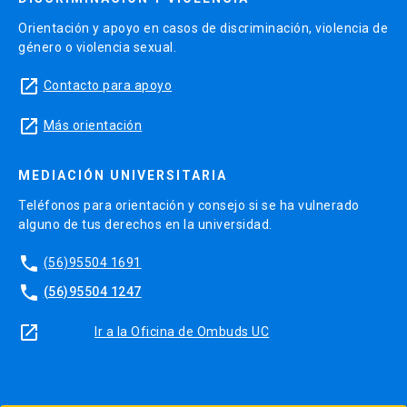
Orientación y apoyo en casos de discriminación, violencia de
género o violencia sexual.
launch
Contacto para apoyo
launch
Más orientación
MEDIACIÓN UNIVERSITARIA
Teléfonos para orientación y consejo si se ha vulnerado
alguno de tus derechos en la universidad.
phone
(56)95504 1691
phone
(56)95504 1247
launch
Ir a la Oficina de Ombuds UC