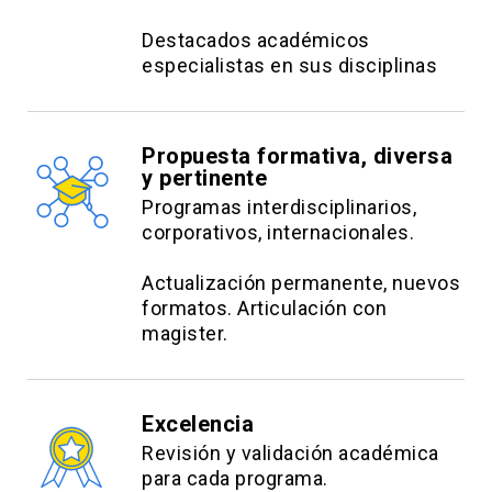
Chile. Especialista en Medicina Intensiva, UC.
Destacados académicos
Doctor en Ciencias Médicas (PhD), UC. Profesor
especialistas en sus disciplinas
Asociado, Depto. de Medicina Intensiva, UC.
Dr. Hugo Verdejo Pinochet
Propuesta formativa, diversa
Médico- cirujano, Universidad de Concepción.
y pertinente
Especialista en Medicina Interna y Cardiología,
Programas interdisciplinarios,
corporativos, internacionales.
UC. Doctorado en Ciencias Médicas, UC.
Profesor Asociado Depto. de Cardiología, UC.
Actualización permanente, nuevos
formatos. Articulación con
Dr. Gonzalo Perez Diaz
magister.
Médico- cirujano UC. Especialista en Cardiología,
UC. Especialista en Arritmología y
Excelencia
Electrofisiología University Medical Center,
Revisión y validación académica
Estados Unidos.
para cada programa.