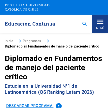
Saltar
a
contenido
principal
Educación Continua
search
MENÚ
Inicio
keyboard_arrow_right
keyboard_arrow_right
Inicio
Programas
Diplomado en Fundamentos de manejo del paciente crítico
Nosotros
Diplomado en Fundamentos
de manejo del paciente
Programas de Estudio
keyboard_arrow_down
crítico
Programas Corporativos
Estudia en la Universidad N°1 de
Latinoamérica (QS Ranking Latam 2026)
Noticias
DESCARGAR PROGRAMA
file_download