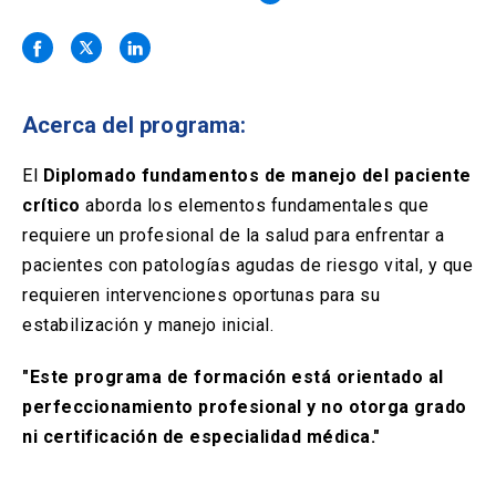
Solicitud Certificados
(El
keyboard_arrow_right
enlace
se
Portal Empresas
(El
keyboard_arrow_right
abre
enlace
en
se
una
Pagos y Convenios
(El
keyboard_arrow_right
Acerca del programa:
abre
nueva
enlace
en
pestaña)
se
El
Diplomado fundamentos de manejo del paciente
una
ACCESOS UC
abre
nueva
crítico
aborda los elementos fundamentales que
en
pestaña)
Biblioteca
Mi Portal UC
requiere un profesional de la salud para enfrentar a
launch
launch
una
(El
(El
nueva
pacientes con patologías agudas de riesgo vital, y que
enlace
enlace
pestaña)
se
se
Correo
launch
requieren intervenciones oportunas para su
(El
abre
abre
enlace
estabilización y manejo inicial.
en
en
se
una
una
abre
nueva
nueva
"Este programa de formación está orientado al
en
pestaña)
pestaña)
una
perfeccionamiento profesional y no otorga grado
nueva
ni certificación de especialidad médica."
pestaña)