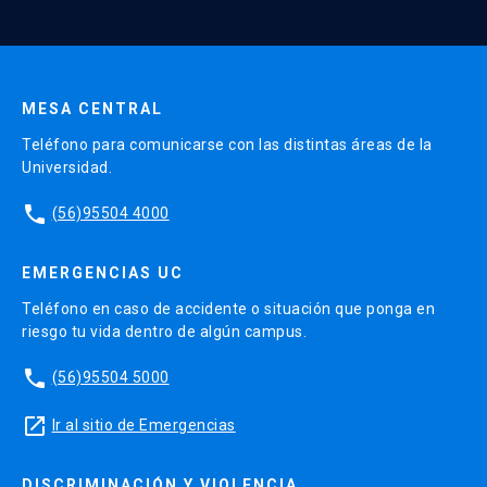
Enviar datos
MESA CENTRAL
Teléfono para comunicarse con las distintas áreas de la
Universidad.
phone
(56)95504 4000
EMERGENCIAS UC
Teléfono en caso de accidente o situación que ponga en
riesgo tu vida dentro de algún campus.
phone
(56)95504 5000
launch
Ir al sitio de Emergencias
DISCRIMINACIÓN Y VIOLENCIA