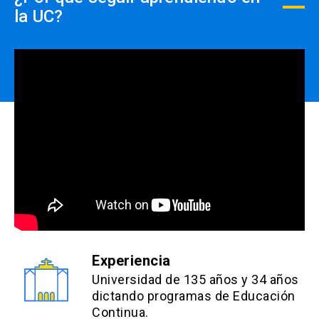
la UC?
EU. Leyla Alegria
Enfermera matrona UC. Especialista en cuidado
del paciente critico UC Magister en
epidemiología UC. PhD(c) Erasmus MC
Rotterdam.
Dr. Jaime Retamal Montes
Especialista en Medicina Interna, Universidad de
Chile. Especialista en Medicina Intensiva, UC.
Doctor en Ciencias Médicas (PhD), UC. Profesor
Asociado, Depto. de Medicina Intensiva, UC.
Experiencia
Dr. Max Rovegno Echavarría
Universidad de 135 años y 34 años
dictando programas de Educación
Especialista en Medicina Interna, Universidad de
Continua.