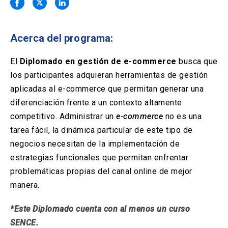
Solicitud Certificados
(El
keyboard_arrow_right
enlace
se
Portal Empresas
(El
keyboard_arrow_right
abre
Acerca del programa:
enlace
en
se
una
Pagos y Convenios
(El
keyboard_arrow_right
abre
El
Diplomado en gestión de e-commerce
busca que
nueva
enlace
en
los participantes adquieran herramientas de gestión
pestaña)
se
una
ACCESOS UC
abre
aplicadas al e-commerce que permitan generar una
nueva
en
diferenciación frente a un contexto altamente
pestaña)
Biblioteca
Mi Portal UC
launch
launch
una
(El
(El
competitivo. Administrar un
e-commerce
no es una
nueva
enlace
enlace
tarea fácil, la dinámica particular de este tipo de
pestaña)
se
se
Correo
launch
(El
abre
abre
negocios necesitan de la implementación de
enlace
en
en
estrategias funcionales que permitan enfrentar
se
una
una
abre
nueva
nueva
problemáticas propias del canal online de mejor
en
pestaña)
pestaña)
manera.
una
nueva
pestaña)
*Este Diplomado cuenta con al menos un curso
SENCE.