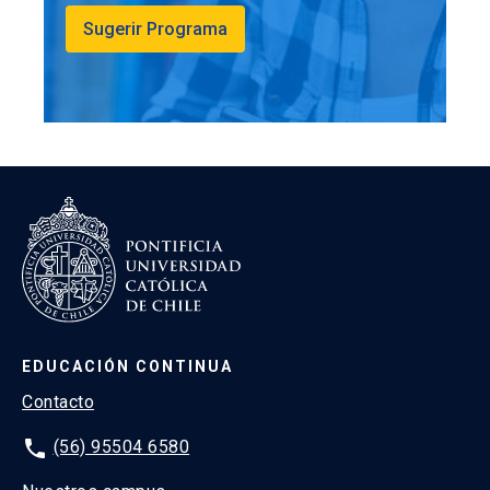
Sugerir Programa
1 examen final global individual: (30%)
EDUCACIÓN CONTINUA
Contacto
phone
(56) 95504 6580