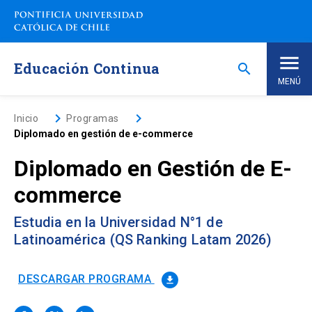
Saltar
a
contenido
principal
Educación Continua
search
MENÚ
Inicio
keyboard_arrow_right
keyboard_arrow_right
Inicio
Programas
Diplomado en gestión de e-commerce
Nosotros
Diplomado en Gestión de E-
commerce
Programas de Estudio
keyboard_arrow_down
Estudia en la Universidad N°1 de
Programas Corporativos
Latinoamérica (QS Ranking Latam 2026)
Noticias
DESCARGAR PROGRAMA
file_download