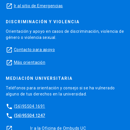
launch
Ir al sitio de Emergencias
DISCRIMINACIÓN Y VIOLENCIA
Orientación y apoyo en casos de discriminación, violencia de
género o violencia sexual.
launch
Contacto para apoyo
launch
Más orientación
MEDIACIÓN UNIVERSITARIA
Teléfonos para orientación y consejo si se ha vulnerado
alguno de tus derechos en la universidad.
phone
(56)95504 1691
phone
(56)95504 1247
launch
Ir a la Oficina de Ombuds UC