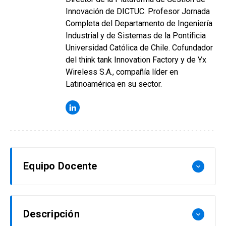
Innovación de DICTUC. Profesor Jornada
Completa del Departamento de Ingeniería
Industrial y de Sistemas de la Pontificia
Universidad Católica de Chile. Cofundador
del think tank Innovation Factory y de Yx
Wireless S.A., compañía líder en
Latinoamérica en su sector.
Equipo Docente
keyboard_arrow_down
María Trinidad Álvarez
Descripción
keyboard_arrow_down
Ingeniero Civil UC, MPA in Public and Economic