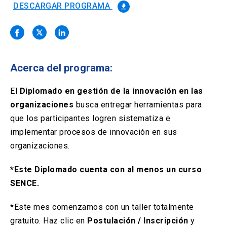
Solicitud Certificados
(El
keyboard_arrow_right
DESCARGAR PROGRAMA
file_download
enlace
se
Portal Empresas
(El
keyboard_arrow_right
abre
enlace
en
se
una
Pagos y Convenios
(El
keyboard_arrow_right
abre
nueva
enlace
Acerca del programa:
en
pestaña)
se
una
ACCESOS UC
abre
El
Diplomado en gestión de la innovación en las
nueva
en
pestaña)
organizaciones
busca entregar herramientas para
Biblioteca
Mi Portal UC
launch
launch
una
(El
(El
que los participantes logren sistematiza e
nueva
enlace
enlace
pestaña)
se
se
implementar procesos de innovación en sus
Correo
launch
(El
abre
abre
organizaciones.
enlace
en
en
se
una
una
abre
*Este Diplomado cuenta con al menos un curso
nueva
nueva
en
pestaña)
pestaña)
SENCE.
una
nueva
pestaña)
*
Este mes comenzamos con un taller totalmente
gratuito. Haz clic en
Postulación / Inscripción
y