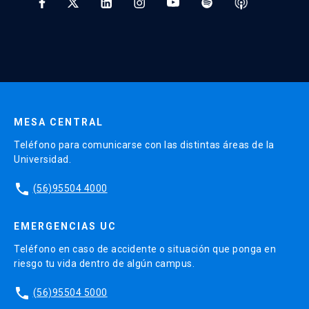
* Al ingresar tu e-mail aceptas recibir información de Educación
Continua UC y actividades relacionadas.
Enviar datos
MESA CENTRAL
Teléfono para comunicarse con las distintas áreas de la
Universidad.
phone
(56)95504 4000
EMERGENCIAS UC
Teléfono en caso de accidente o situación que ponga en
riesgo tu vida dentro de algún campus.
phone
(56)95504 5000