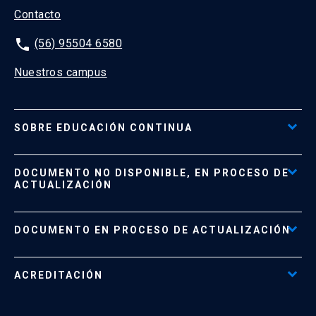
Contacto
phone
(56) 95504 6580
Nuestros campus
SOBRE EDUCACIÓN CONTINUA
Acceso al Portal de Pagos
DOCUMENTO NO DISPONIBLE, EN PROCESO DE
Formas de Pago
ACTUALIZACIÓN
Reglamentos
Políticas de Retiro, Devolución e Información Importante
Documento No Disponible
file_download
DOCUMENTO EN PROCESO DE ACTUALIZACIÓN
Beneficios para Alumnos de Diplomados
Programas Corporativos
ACREDITACIÓN
Preguntas Frecuentes
Tratamiento y Protección de Datos UC