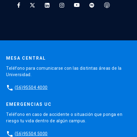
* Al ingresar tu e-mail aceptas recibir información de Educación
Continua UC y actividades relacionadas.
Enviar datos
MESA CENTRAL
Teléfono para comunicarse con las distintas áreas de la
Universidad.
phone
(56)95504 4000
EMERGENCIAS UC
Teléfono en caso de accidente o situación que ponga en
riesgo tu vida dentro de algún campus.
phone
(56)95504 5000