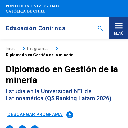
Saltar
a
contenido
principal
Educación Continua
search
MENÚ
Inicio
keyboard_arrow_right
keyboard_arrow_right
Inicio
Programas
Diplomado en Gestión de la minería
Nosotros
Diplomado en Gestión de la
minería
Programas de Estudio
keyboard_arrow_down
Estudia en la Universidad N°1 de
Programas Corporativos
Latinoamérica (QS Ranking Latam 2026)
Noticias
DESCARGAR PROGRAMA
file_download