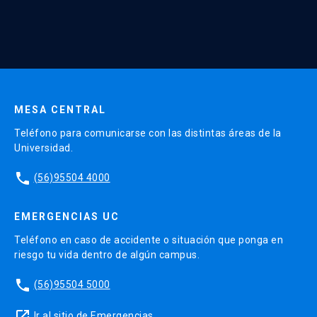
* Al ingresar tu e-mail aceptas recibir información de Educación
Continua UC y actividades relacionadas.
Enviar datos
MESA CENTRAL
Teléfono para comunicarse con las distintas áreas de la
Universidad.
phone
(56)95504 4000
EMERGENCIAS UC
Teléfono en caso de accidente o situación que ponga en
riesgo tu vida dentro de algún campus.
phone
(56)95504 5000
launch
Ir al sitio de Emergencias