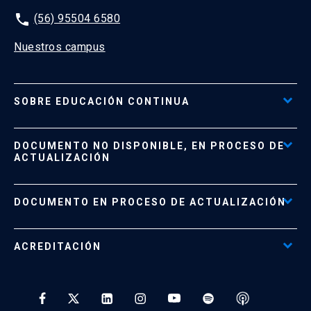
phone
(56) 95504 6580
Nuestros campus
SOBRE EDUCACIÓN CONTINUA
Acceso al Portal de Pagos
DOCUMENTO NO DISPONIBLE, EN PROCESO DE
Formas de Pago
ACTUALIZACIÓN
Reglamentos
Políticas de Retiro, Devolución e Información Importante
Documento No Disponible
file_download
DOCUMENTO EN PROCESO DE ACTUALIZACIÓN
Beneficios para Alumnos de Diplomados
Programas Corporativos
ACREDITACIÓN
Preguntas Frecuentes
Tratamiento y Protección de Datos UC