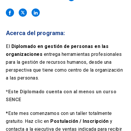
Solicitud Certificados
(El
keyboard_arrow_right
enlace
se
Portal Empresas
(El
keyboard_arrow_right
abre
enlace
en
se
una
Pagos y Convenios
(El
keyboard_arrow_right
Acerca del programa:
abre
nueva
enlace
en
pestaña)
se
El
Diplomado en gestión de personas en las
una
ACCESOS UC
abre
nueva
organizaciones
entrega herramientas profesionales
en
pestaña)
Biblioteca
Mi Portal UC
para la gestión de recursos humanos, desde una
launch
launch
una
(El
(El
nueva
perspectiva que tiene como centro de la organización
enlace
enlace
pestaña)
se
se
Correo
launch
a las personas.
(El
abre
abre
enlace
en
en
se
*Este Diplomado cuenta con al menos un curso
una
una
abre
nueva
nueva
SENCE
en
pestaña)
pestaña)
una
nueva
*
Este mes comenzamos con un taller totalmente
pestaña)
gratuito. Haz clic en
Postulación / Inscripción
y
contacta a la ejecutiva de ventas indicada para recibir