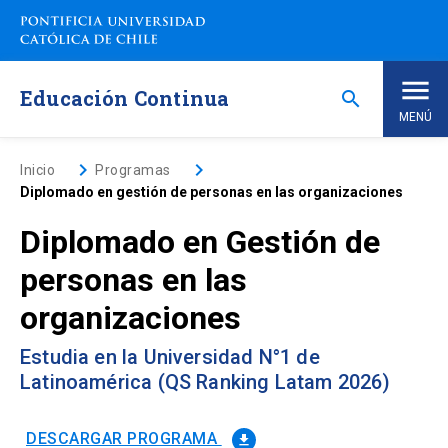
Saltar
a
contenido
principal
Educación Continua
search
MENÚ
Inicio
keyboard_arrow_right
keyboard_arrow_right
Inicio
Programas
Diplomado en gestión de personas en las organizaciones
Nosotros
Diplomado en Gestión de
personas en las
Programas de Estudio
keyboard_arrow_down
organizaciones
Programas Corporativos
Estudia en la Universidad N°1 de
Latinoamérica (QS Ranking Latam 2026)
Noticias
DESCARGAR PROGRAMA
file_download