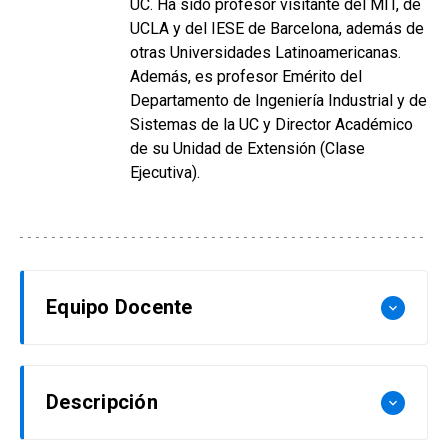
UC. Ha sido profesor visitante del MIT, de
UCLA y del IESE de Barcelona, además de
otras Universidades Latinoamericanas.
Además, es profesor Emérito del
Departamento de Ingeniería Industrial y de
Sistemas de la UC y Director Académico
de su Unidad de Extensión (Clase
Ejecutiva).
Equipo Docente
keyboard_arrow_down
Monseñor Fernando Chomalí
Descripción
keyboard_arrow_down
Es Ph.D. en Sagrada Teología, Pontificia