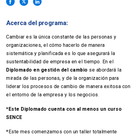
Solicitud Certificados
(El
keyboard_arrow_right
enlace
se
Portal Empresas
(El
keyboard_arrow_right
abre
Acerca del programa:
enlace
en
se
una
Pagos y Convenios
(El
keyboard_arrow_right
abre
Cambiar es la única constante de las personas y
nueva
enlace
en
organizaciones, el cómo hacerlo de manera
pestaña)
se
una
ACCESOS UC
abre
sistemática y planificada es lo que asegurará la
nueva
en
sustentabilidad de empresa en el tiempo. En el
pestaña)
Biblioteca
Mi Portal UC
launch
launch
una
(El
(El
Diplomado en gestión del cambio
se abordará la
nueva
enlace
enlace
mirada de las personas, y de la organización para
pestaña)
se
se
Correo
launch
(El
abre
abre
liderar los procesos de cambio de manera exitosa con
enlace
en
en
el entorno de la empresa y los negocios.
se
una
una
abre
nueva
nueva
en
pestaña)
pestaña)
*Este Diplomado cuenta con al menos un curso
una
SENCE
nueva
pestaña)
*
Este mes comenzamos con un taller totalmente