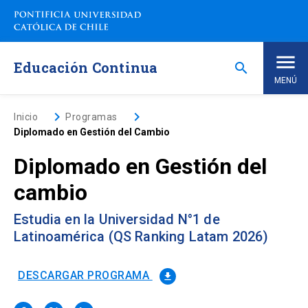
Saltar
a
contenido
principal
Educación Continua
search
MENÚ
Inicio
keyboard_arrow_right
keyboard_arrow_right
Inicio
Programas
Diplomado en Gestión del Cambio
Nosotros
Diplomado en Gestión del
cambio
Programas de Estudio
keyboard_arrow_down
Estudia en la Universidad N°1 de
Programas Corporativos
Latinoamérica (QS Ranking Latam 2026)
Noticias
DESCARGAR PROGRAMA
file_download