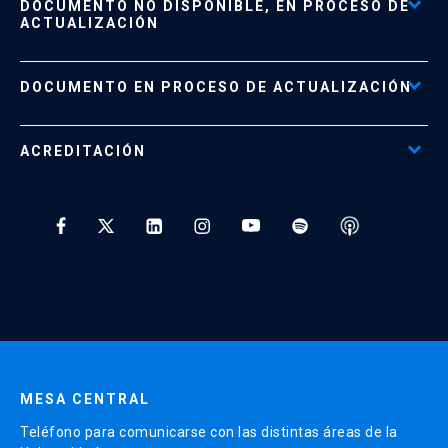
DOCUMENTO NO DISPONIBLE, EN PROCESO DE
Formas de Pago
ACTUALIZACIÓN
Reglamentos
Políticas de Retiro, Devolución e Información Importante
Documento No Disponible
file_download
DOCUMENTO EN PROCESO DE ACTUALIZACIÓN
Beneficios para Alumnos de Diplomados
Programas Corporativos
ACREDITACIÓN
Preguntas Frecuentes
Tratamiento y Protección de Datos UC
* Al ingresar tu e-mail aceptas recibir información de Educación
Continua UC y actividades relacionadas.
Enviar datos
MESA CENTRAL
Teléfono para comunicarse con las distintas áreas de la