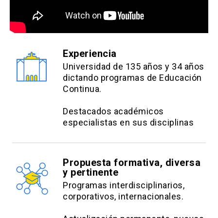
desempeño.
Generar, promover e implementar procesos de
gestión del desempeño.
Niveles de análisis del engagement y el
Experiencia
desempeño al interior de una organización.
Universidad de 135 años y 34 años
dictando programas de Educación
¿Cómo es el proceso motivacional de la conducta
Continua.
en las organizaciones?
Engagement y desempeño laboral. Diseño del
Destacados académicos
puesto de trabajo.
especialistas en sus disciplinas
Estrategias Evaluativas:
Propuesta formativa, diversa
y pertinente
Controles de lectura que permiten asegurar la
Programas interdisciplinarios,
comprensión de los contenidos desplegados en
corporativos, internacionales.
la plataforma
Foros de participación, que permiten evaluar el