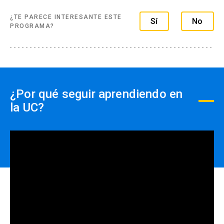
engagement, el desempeño y la efectividad
¿TE PARECE INTERESANTE ESTE
Sí
No
organizacional.
PROGRAMA?
Aplicar el concepto de engagement
(compromiso) para incrementar el desempeño
laboral.
Desarrollar y aplicar modelo integrativo de
¿Por qué seguir aprendiendo en
diagnóstico e intervención de los factores que
la UC?
incrementan el engagement y el desempeño
laboral.
Contenidos:
¿Qué se entiende por desempeño laboral en las
organizaciones?
Fundamentos del proceso de gestión del