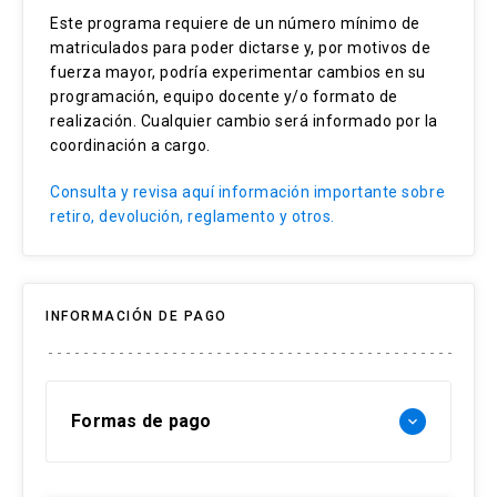
Foros de participación, que permiten evaluar el
Este programa requiere de un número mínimo de
análisis y capacidad de reflexión de los alumnos
matriculados para poder dictarse y, por motivos de
en torno a problemáticas aplicadas
fuerza mayor, podría experimentar cambios en su
programación, equipo docente y/o formato de
Trabajo final grupal que evalúa la aplicación de los
realización. Cualquier cambio será informado por la
contenidos a contextos profesionales
coordinación a cargo.
Examen final que permite evaluar de manera
Consulta y revisa aquí información importante sobre
global la adquisición de los contenidos del curso
retiro, devolución, reglamento y otros.
En resumen, el alumno tendrá́ que rendir de
manera individual: 6 controles, participar de 3
INFORMACIÓN DE PAGO
foros y rendir un examen final. Además de forma
grupal, trabajar en el trabajo grupal que se
entregará en un formato específico. A
continuación, la ponderación de nota final del
Formas de pago
keyboard_arrow_down
curso.