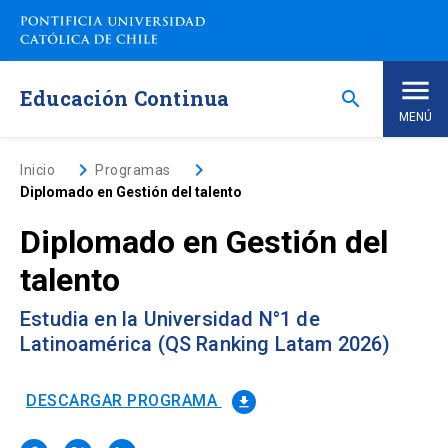
Saltar
a
contenido
principal
Educación Continua
search
MENÚ
Inicio
keyboard_arrow_right
keyboard_arrow_right
Inicio
Programas
Diplomado en Gestión del talento
Nosotros
Diplomado en Gestión del
talento
Programas de Estudio
keyboard_arrow_down
Estudia en la Universidad N°1 de
Programas Corporativos
Latinoamérica (QS Ranking Latam 2026)
Noticias
DESCARGAR PROGRAMA
file_download