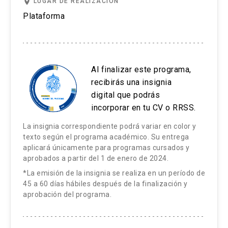
place
LUGAR DE REALIZACIÓN
transformación digital.
académico.
Plataforma
El potencial y su evaluación en el contexto de la
El estudiante será reprobado en un curso o
transformación digital.
actividad del Programa cuando hubiere obtenido
Estrategias de identificación y clasificación del
como nota final una calificación inferior a cuatro
Al finalizar este programa,
talento en el contexto de la transformación digital.
(4,0).
recibirás una insignia
Desarrollo de talentos en el contexto de la
digital que podrás
El alumno que no cumpla con una de estas
transformación digital.
incorporar en tu CV o RRSS.
exigencias reprueba automáticamente sin
Planeación de la sucesión en el contexto de la
La insignia correspondiente podrá variar en color y
posibilidad de ningún tipo de certificación.
transformación digital.
texto según el programa académico. Su entrega
aplicará únicamente para programas cursados y
aprobados a partir del 1 de enero de 2024.
Estrategias Evaluativas:
*La emisión de la insignia se realiza en un período de
45 a 60 días hábiles después de la finalización y
Controles de lectura que permiten asegurar la
aprobación del programa.
comprensión de los contenidos desplegados en
la plataforma