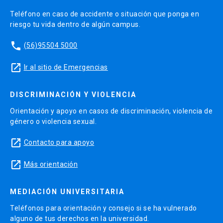
Controles de lectura que permiten asegurar la
Teléfono en caso de accidente o situación que ponga en
comprensión de los contenidos desplegados en
riesgo tu vida dentro de algún campus.
la plataforma
phone
Foros de participación, que permiten evaluar el
(56)95504 5000
análisis y capacidad de reflexión de los alumnos
launch
Ir al sitio de Emergencias
en torno a problemáticas aplicadas
Trabajo final grupal que evalúa la aplicación de los
DISCRIMINACIÓN Y VIOLENCIA
contenidos a contextos profesionales
Orientación y apoyo en casos de discriminación, violencia de
Examen final que permite evaluar de manera
género o violencia sexual.
global la adquisición de los contenidos del curso
launch
Contacto para apoyo
En resumen, el alumno tendrá́ que rendir de
launch
Más orientación
manera individual: 6 controles, participar de 3
foros y rendir un examen final. Además de forma
MEDIACIÓN UNIVERSITARIA
grupal, trabajar en el trabajo grupal que se
Teléfonos para orientación y consejo si se ha vulnerado
entregará en un formato específico. A
alguno de tus derechos en la universidad.