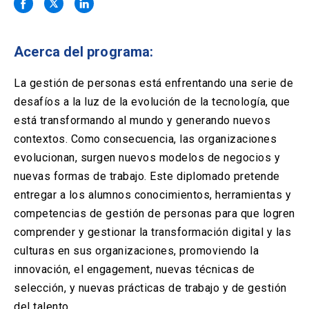
Solicitud Certificados
(El
keyboard_arrow_right
enlace
se
Portal Empresas
(El
keyboard_arrow_right
abre
Acerca del programa:
enlace
en
se
una
Pagos y Convenios
(El
keyboard_arrow_right
abre
La gestión de personas está enfrentando una serie de
nueva
enlace
en
desafíos a la luz de la evolución de la tecnología, que
pestaña)
se
una
ACCESOS UC
abre
está transformando al mundo y generando nuevos
nueva
en
contextos. Como consecuencia, las organizaciones
pestaña)
Biblioteca
Mi Portal UC
launch
launch
una
(El
(El
evolucionan, surgen nuevos modelos de negocios y
nueva
enlace
enlace
nuevas formas de trabajo. Este diplomado pretende
pestaña)
se
se
Correo
launch
(El
abre
abre
entregar a los alumnos conocimientos, herramientas y
enlace
en
en
competencias de gestión de personas para que logren
se
una
una
abre
nueva
nueva
comprender y gestionar la transformación digital y las
en
pestaña)
pestaña)
culturas en sus organizaciones, promoviendo la
una
nueva
innovación, el engagement, nuevas técnicas de
pestaña)
selección, y nuevas prácticas de trabajo y de gestión
del talento.