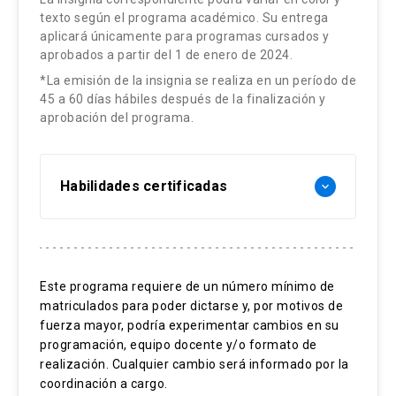
instrumentos de gestión y propuestas de
de Estudios Urbanos y Territoriales de la P.
texto según el programa académico. Su entrega
costa de acuerdo con sus causas, efectos
Bases teóricas y conceptuales.
solución. Se considera la situación de las
Universidad Católica de Chile.
-
aplicará únicamente para programas cursados y
e interacciones.
aprobados a partir del 1 de enero de 2024.
Bases metodológicas de la GIAC.
distintas figuras de protección marino-
Rodrigo Cienfuegos
*La emisión de la insignia se realiza en un período de
costera, se abordan los principales
Contenidos:
- El Decálogo para la GIAC. Estudio
45 a 60 días hábiles después de la finalización y
conflictos socioambientales en la costa y
aprobación del programa.
Doctor y magíster en Ciencias de la Tierra de la
de caso.
- Definiciones y conceptos. El problema
la normativa específica que el país tiene
Universidad de Grenoble (Francia) e Ingeniero
de definición y delimitación de la zona
para enfrentarlos.
- Políticas costeras y participación
Civil Hidráulico de la Pontificia Universidad
costera.
Habilidades certificadas
pública. Estudio de caso.
keyboard_arrow_down
Católica de Chile. Director de Centro de
Resultados de Aprendizaje:
Investigación para la Gestión Integrada del
- El océano costero, forzantes naturales
- Normativa e instituciones para la
1. Seleccionar enfoques y metodologías
Riesgo de Desastres (CIGIDEN). Área de
y antrópicos e interacción tierra-océano
Sostenibilidad
GIAC. Estudio de caso.
adecuados a la tipología de los problemas
investigación: procesos hidrodinámicos de
Gestión costera
- Ambientes costeros: procesos, formas
de la costa.
oleaje y tsunamis, evaluación del riesgo y
Este programa requiere de un número mínimo de
Planificación territorial
- Instrumentos para la GIAC. Estudio
e interacciones.
matriculados para poder dictarse y, por motivos de
Recursos marinos costeros
mitigación de desastres de origen natural.
de caso.
fuerza mayor, podría experimentar cambios en su
2. Interpretar la información técnico-
programación, equipo docente y/o formato de
- Ecosistemas marino-costeros,
científica para la definición y delimitación
Juan Manuel Barragán
Estrategias Metodológicas:
realización. Cualquier cambio será informado por la
biodiversidad, sus atributos y servicios
de problemas en la costa.
coordinación a cargo.
Doctor y Catedrático de la Facultad de Ciencias
eco-sistémicos.