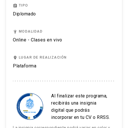
Unidad académica responsable:
Instituto
(4,0).
argumenta sobre su singularidad de este
garanticen la disponibilidad de los
Ecología por la misma casa de estudios y actual
assignment
TIPO
de Geografía
espacio como soporte de actividades
ecosistemas marino-costeros para las
Profesor Asociado de la Facultad de Ciencias
Diplomado
Los alumnos que aprueben las exigencias del
humanas y su relación con forzantes físico-
futuras generaciones, fortaleciendo la
Biológicas de la UC. Área de investigación:
Requisitos:
Sin requisitos
programa recibirán un certificado de aprobación
geomorfológicos y antrópicos.
gobernanza costera.
ecología comunitaria y ecosistémica de la
accessibility
MODALIDAD
digital otorgado por la Pontificia Universidad
interfase mar-tierra. Biodiversidad y forzantes
Créditos:
7
Online - Clases en vivo
Católica de Chile.
Resultados de Aprendizaje:
Resultados de Aprendizaje:
antrópicos en humedales y dunas.
Horas totales:
120
Además, se entregará una insignia digital por
1. Comprender la dinámica de la zona
1. Distinguir las principales etapas y
Kay Bergamini
place
LUGAR DE REALIZACIÓN
diplomado. Sólo cuando alguno de los cursos se
costera y sus principales procesos e
componentes de la metodología GIAC.
Horas directas:
60
Plataforma
dicte en forma independiente, además, se
interacciones a escalas global, regional y
Doctor en gestión ambiental, paisaje y geografía,
2. Evaluar la utilización de
Horas indirectas:
60
entregará una insignia por curso.
local.
Universidad de Barcelona y Geógrafo por la
metodologías y enfoques GIAC para
Pontificia Universidad Católica de Chile. Área de
Horas pedagógicas:
80
2. Analizar los tipos de problemas que se
distintos casos de estudio.
investigación: evaluación de impacto ambiental,
Al finalizar este programa,
desarrollan en la zona costera en distintos
seguimiento y fiscalización de proyectos,
recibirás una insignia
Descripción del curso:
3. Explicar la importancia de GIAC para
contextos geográficos, sociales y
metodologías para considerar el Paisaje en EIA y
digital que podrás
la sostenibilidad de la zona costera.
culturales.
Este curso fundamenta sobre el estado de
consideraciones ambientales y paisajísticas de
incorporar en tu CV o RRSS.
la protección costera en Chile, sus
proyectos de inversión. Académico del Instituto
Contenidos:
3. Distinguir los tipos de problemas en la
La insignia correspondiente podrá variar en color y