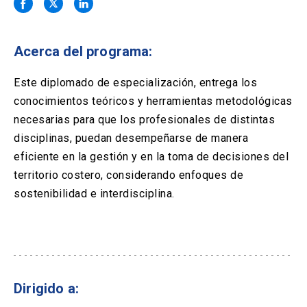
Solicitud Certificados
(El
keyboard_arrow_right
enlace
se
Portal Empresas
(El
keyboard_arrow_right
abre
Acerca del programa:
enlace
en
se
una
Pagos y Convenios
(El
keyboard_arrow_right
abre
Este diplomado de especialización, entrega los
nueva
enlace
en
conocimientos teóricos y herramientas metodológicas
pestaña)
se
una
ACCESOS UC
abre
necesarias para que los profesionales de distintas
nueva
en
disciplinas, puedan desempeñarse de manera
pestaña)
Biblioteca
Mi Portal UC
launch
launch
una
(El
(El
eficiente en la gestión y en la toma de decisiones del
nueva
enlace
enlace
territorio costero, considerando enfoques de
pestaña)
se
se
Correo
launch
(El
abre
abre
sostenibilidad e interdisciplina.
enlace
en
en
se
una
una
abre
nueva
nueva
en
pestaña)
pestaña)
una
nueva
pestaña)
Dirigido a: