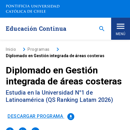
Saltar
a
contenido
principal
Educación Continua
search
MENÚ
Inicio
keyboard_arrow_right
keyboard_arrow_right
Inicio
Programas
Diplomado en Gestión integrada de áreas costeras
Nosotros
Diplomado en Gestión
integrada de áreas costeras
Programas de Estudio
keyboard_arrow_down
Estudia en la Universidad N°1 de
Programas Corporativos
Latinoamérica (QS Ranking Latam 2026)
Noticias
DESCARGAR PROGRAMA
file_download