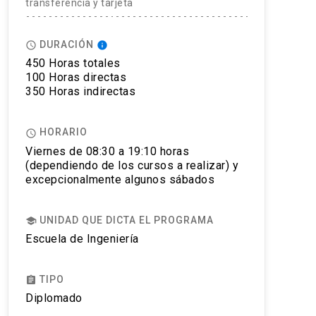
transferencia y tarjeta
DURACIÓN
access_time
info
450 Horas totales
100 Horas directas
350 Horas indirectas
HORARIO
access_time
Viernes de 08:30 a 19:10 horas
(dependiendo de los cursos a realizar) y
excepcionalmente algunos sábados
UNIDAD QUE DICTA EL PROGRAMA
school
Escuela de Ingeniería
TIPO
assignment
Diplomado