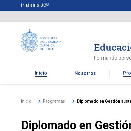
Saltar
Ir al sitio UC
a
contenido
principal
Educaci
Formando pers
Inicio
Pro
Nosotros
keyboard_arrow_right
keyboard_arrow_right
Inicio
Programas
Diplomado en Gestión suste
Diplomado en Gestión