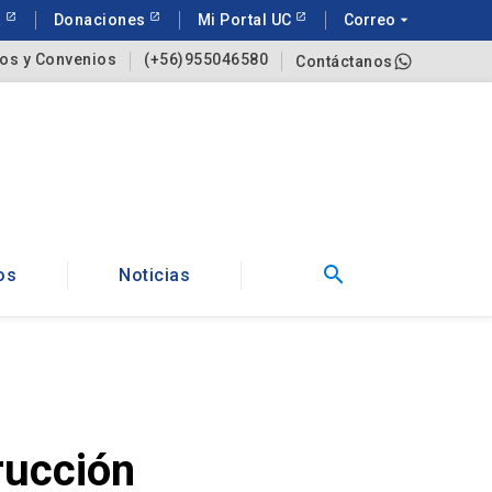
a
Donaciones
Mi Portal UC
Correo
arrow_drop_down
os y Convenios
(+56)955046580
Contáctanos
search
os
Noticias
rucción