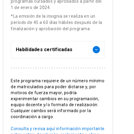
programas cursados y aprobados a partir del
1 de enero de 2024.
*La emisión de la insignia se realiza en un
período de 45 a 60 días hábiles después de la
finalización y aprobación del programa.
Habilidades certificadas
keyboard_arrow_down
Gestión de proyectos
Sustentabilidad empresarial
Este programa requiere de un número mínimo
de matriculados para poder dictarse y, por
Sistemas integrados
motivos de fuerza mayor, podría
experimentar cambios en su programación,
Dirección de proyectos
equipo docente y/o formato de realización.
Cualquier cambio será informado por la
Infraestructura compleja
coordinación a cargo.
Planificación estratégica
Consulta y revisa aquí información importante