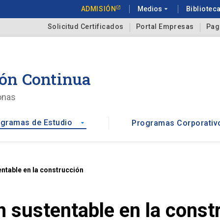
ADMISIÓN
Medios
arrow_drop_down
Bibliotec
Solicitud Certificados
Portal Empresas
Pag
ón Continua
onas
gramas de Estudio
Programas Corporativ
arrow_drop_down
ntable en la construcción
 sustentable en la const