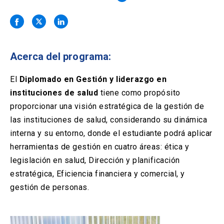
Solicitud Certificados
(El
keyboard_arrow_right
enlace
se
Portal Empresas
(El
keyboard_arrow_right
abre
enlace
en
se
una
Pagos y Convenios
(El
keyboard_arrow_right
Acerca del programa:
abre
nueva
enlace
en
pestaña)
se
El
Diplomado en Gestión y liderazgo en
una
ACCESOS UC
abre
nueva
instituciones de salud
tiene como propósito
en
pestaña)
Biblioteca
Mi Portal UC
proporcionar una visión estratégica de la gestión de
launch
launch
una
(El
(El
nueva
las instituciones de salud, considerando su dinámica
enlace
enlace
pestaña)
se
se
Correo
launch
interna y su entorno, donde el estudiante podrá aplicar
(El
abre
abre
enlace
herramientas de gestión en cuatro áreas: ética y
en
en
se
una
una
legislación en salud, Dirección y planificación
abre
nueva
nueva
estratégica, Eficiencia financiera y comercial, y
en
pestaña)
pestaña)
una
gestión de personas.
nueva
pestaña)