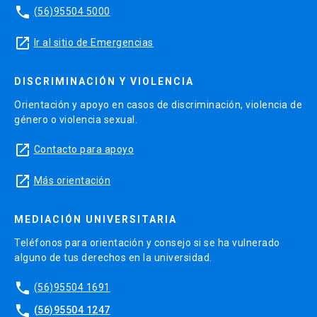
phone
(56)95504 5000
launch
Ir al sitio de Emergencias
DISCRIMINACIÓN Y VIOLENCIA
Orientación y apoyo en casos de discriminación, violencia de
género o violencia sexual.
launch
Contacto para apoyo
launch
Más orientación
MEDIACIÓN UNIVERSITARIA
Teléfonos para orientación y consejo si se ha vulnerado
alguno de tus derechos en la universidad.
phone
(56)95504 1691
phone
(56)95504 1247