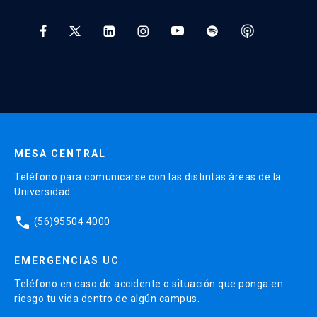
Tratamiento y Protección de Datos UC
* Al ingresar tu e-mail aceptas recibir información de Educación
Continua UC y actividades relacionadas.
Enviar datos
MESA CENTRAL
Teléfono para comunicarse con las distintas áreas de la
Universidad.
phone
(56)95504 4000
EMERGENCIAS UC
Teléfono en caso de accidente o situación que ponga en
riesgo tu vida dentro de algún campus.