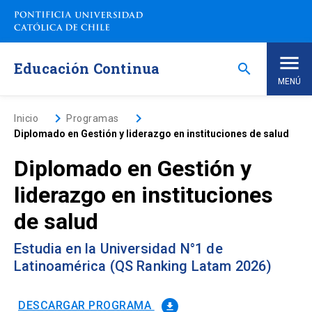
Saltar
a
contenido
principal
Educación Continua
search
MENÚ
Inicio
keyboard_arrow_right
keyboard_arrow_right
Inicio
Programas
Diplomado en Gestión y liderazgo en instituciones de salud
Nosotros
Diplomado en Gestión y
liderazgo en instituciones
Programas de Estudio
keyboard_arrow_down
de salud
Programas Corporativos
Estudia en la Universidad N°1 de
Latinoamérica (QS Ranking Latam 2026)
Noticias
DESCARGAR PROGRAMA
file_download