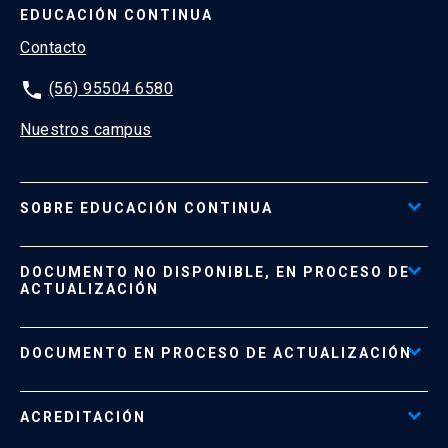
EDUCACIÓN CONTINUA
Contacto
phone
(56) 95504 6580
Nuestros campus
SOBRE EDUCACIÓN CONTINUA
Acceso al Portal de Pagos
DOCUMENTO NO DISPONIBLE, EN PROCESO DE
Formas de Pago
ACTUALIZACIÓN
Reglamentos
Políticas de Retiro, Devolución e Información Importante
Documento No Disponible
file_download
DOCUMENTO EN PROCESO DE ACTUALIZACIÓN
Beneficios para Alumnos de Diplomados
Programas Corporativos
ACREDITACIÓN
Preguntas Frecuentes