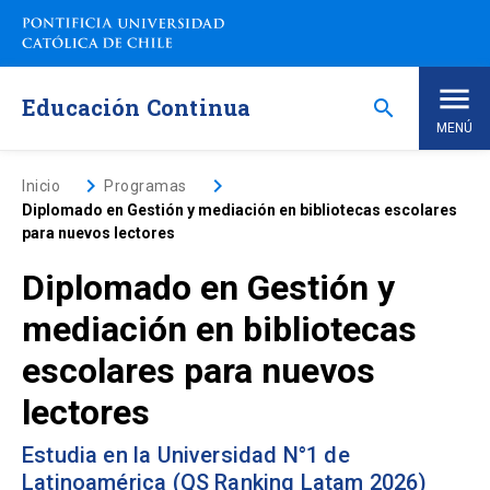
Saltar
a
contenido
principal
Educación Continua
search
MENÚ
Inicio
keyboard_arrow_right
keyboard_arrow_right
Inicio
Programas
Diplomado en Gestión y mediación en bibliotecas escolares
para nuevos lectores
Nosotros
Diplomado en Gestión y
Programas de Estudio
keyboard_arrow_down
mediación en bibliotecas
escolares para nuevos
Programas Corporativos
lectores
Noticias
Estudia en la Universidad N°1 de
Latinoamérica (QS Ranking Latam 2026)