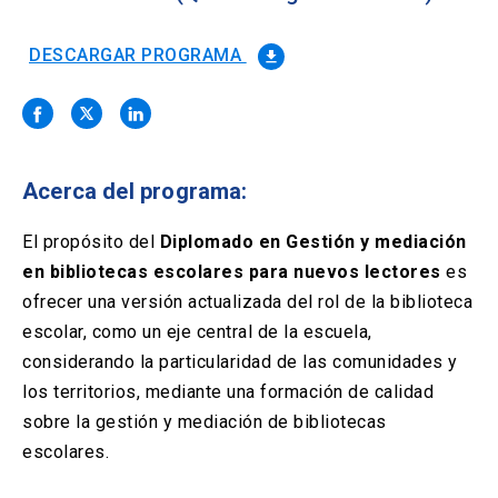
Solicitud Certificados
(El
keyboard_arrow_right
enlace
se
DESCARGAR PROGRAMA
file_download
Portal Empresas
(El
keyboard_arrow_right
abre
enlace
en
se
una
Pagos y Convenios
(El
keyboard_arrow_right
abre
nueva
enlace
en
pestaña)
se
una
Acerca del programa:
ACCESOS UC
abre
nueva
en
pestaña)
Biblioteca
Mi Portal UC
launch
launch
una
El propósito del
Diplomado en Gestión y mediación
(El
(El
nueva
enlace
enlace
en bibliotecas escolares para nuevos lectores
es
pestaña)
se
se
Correo
launch
ofrecer una versión actualizada del rol de la biblioteca
(El
abre
abre
enlace
en
en
escolar, como un eje central de la escuela,
se
una
una
considerando la particularidad de las comunidades y
abre
nueva
nueva
en
los territorios, mediante una formación de calidad
pestaña)
pestaña)
una
sobre la gestión y mediación de bibliotecas
nueva
pestaña)
escolares.