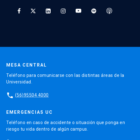
Tratamiento y Protección de Datos UC
* Al ingresar tu e-mail aceptas recibir información de Educación
Continua UC y actividades relacionadas.
Enviar datos
MESA CENTRAL
Teléfono para comunicarse con las distintas áreas de la
Universidad.
phone
(56)95504 4000
EMERGENCIAS UC
Teléfono en caso de accidente o situación que ponga en
riesgo tu vida dentro de algún campus.