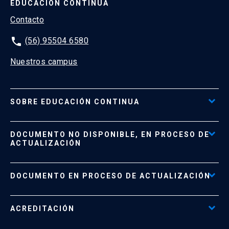
EDUCACIÓN CONTINUA
Contacto
phone
(56) 95504 6580
Nuestros campus
SOBRE EDUCACIÓN CONTINUA
Acceso al Portal de Pagos
DOCUMENTO NO DISPONIBLE, EN PROCESO DE
Formas de Pago
ACTUALIZACIÓN
Reglamentos
Políticas de Retiro, Devolución e Información Importante
Documento No Disponible
file_download
DOCUMENTO EN PROCESO DE ACTUALIZACIÓN
Beneficios para Alumnos de Diplomados
Programas Corporativos
ACREDITACIÓN
Preguntas Frecuentes