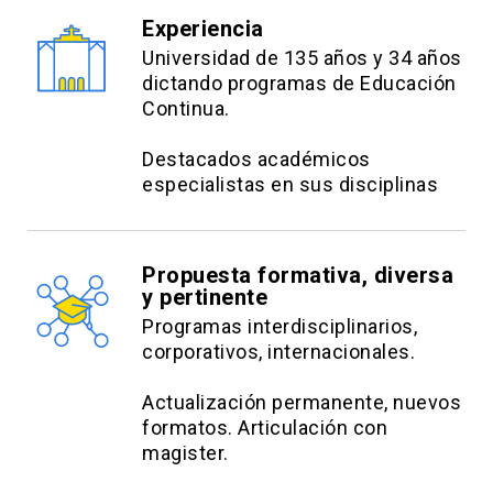
que conforman la comunidad y luego definir
Experiencia
los dolores o necesidades que cada uno de
Universidad de 135 años y 34 años
ellos presentan en relación a la biblioteca
dictando programas de Educación
escolar y el fomento lector. Seleccionar uno
Continua.
de ellos y crear una estrategia de
Destacados académicos
mediación en base a un tema, que se
especialistas en sus disciplinas
proyecte como un ciclo de actividades a
realizar en la comunidad. Esta estrategia
debe considerar algunos elementos clave
Propuesta formativa, diversa
revisados en el curso, como: participación
y pertinente
comunitaria, lectura ampliada,
Programas interdisciplinarios,
interdisciplinariedad e incorporación de
corporativos, internacionales.
modalidades diversas para diversos
lectores.
Actualización permanente, nuevos
formatos. Articulación con
magister.