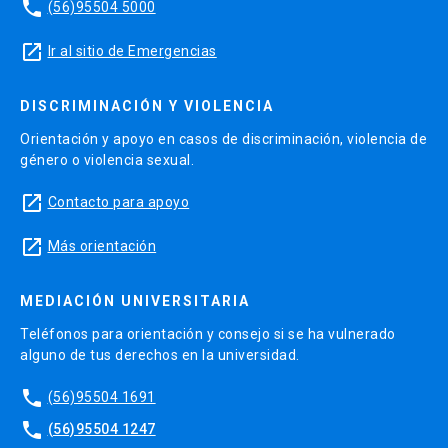
phone
(56)95504 5000
launch
Ir al sitio de Emergencias
DISCRIMINACIÓN Y VIOLENCIA
Orientación y apoyo en casos de discriminación, violencia de
género o violencia sexual.
launch
Contacto para apoyo
launch
Más orientación
MEDIACIÓN UNIVERSITARIA
Teléfonos para orientación y consejo si se ha vulnerado
alguno de tus derechos en la universidad.
phone
(56)95504 1691
phone
(56)95504 1247