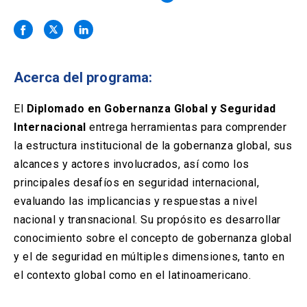
Solicitud Certificados
(El
keyboard_arrow_right
enlace
se
Portal Empresas
(El
keyboard_arrow_right
abre
enlace
en
se
una
Pagos y Convenios
(El
keyboard_arrow_right
Acerca del programa:
abre
nueva
enlace
en
pestaña)
se
El
Diplomado en Gobernanza Global y Seguridad
una
ACCESOS UC
abre
nueva
Internacional
entrega herramientas para comprender
en
pestaña)
Biblioteca
Mi Portal UC
la estructura institucional de la gobernanza global, sus
launch
launch
una
(El
(El
nueva
alcances y actores involucrados, así como los
enlace
enlace
pestaña)
se
se
Correo
launch
principales desafíos en seguridad internacional,
(El
abre
abre
enlace
evaluando las implicancias y respuestas a nivel
en
en
se
una
una
nacional y transnacional. Su propósito es desarrollar
abre
nueva
nueva
conocimiento sobre el concepto de gobernanza global
en
pestaña)
pestaña)
una
y el de seguridad en múltiples dimensiones, tanto en
nueva
el contexto global como en el latinoamericano.
pestaña)