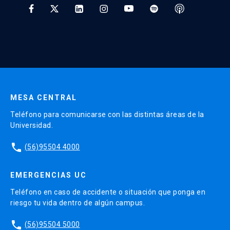
* Al ingresar tu e-mail aceptas recibir información de Educación
Continua UC y actividades relacionadas.
Enviar datos
MESA CENTRAL
Teléfono para comunicarse con las distintas áreas de la
Universidad.
phone
(56)95504 4000
EMERGENCIAS UC
Teléfono en caso de accidente o situación que ponga en
riesgo tu vida dentro de algún campus.
phone
(56)95504 5000