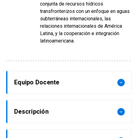
conjunta de recursos hídricos
transfronterizos con un enfoque en aguas
subterráneas internacionales, las
relaciones internacionales de América
Latina, y la cooperación e integración
latinoamericana.
Equipo Docente
keyboard_arrow_down
Umut Aydin
Descripción
keyboard_arrow_down
Profesora Asociada en el Instituto de Ciencia
Política de la Pontificia Universidad Católica de
La gobernanza global en general y gobernanza
Chile. Es Doctora en Ciencia Política de la