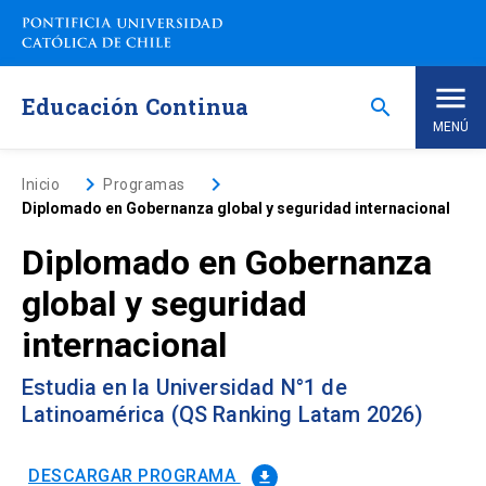
Saltar
a
contenido
principal
Educación Continua
search
MENÚ
Inicio
keyboard_arrow_right
keyboard_arrow_right
Inicio
Programas
Diplomado en Gobernanza global y seguridad internacional
Nosotros
Diplomado en Gobernanza
global y seguridad
Programas de Estudio
keyboard_arrow_down
internacional
Programas Corporativos
Estudia en la Universidad N°1 de
Latinoamérica (QS Ranking Latam 2026)
Noticias
DESCARGAR PROGRAMA
file_download