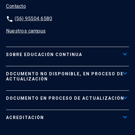
Contacto
phone
(56) 95504 6580
Nuestros campus
SOBRE EDUCACIÓN CONTINUA
Acceso al Portal de Pagos
DOCUMENTO NO DISPONIBLE, EN PROCESO DE
Formas de Pago
ACTUALIZACIÓN
Reglamentos
Políticas de Retiro, Devolución e Información Importante
Documento No Disponible
file_download
DOCUMENTO EN PROCESO DE ACTUALIZACIÓN
Beneficios para Alumnos de Diplomados
Programas Corporativos
ACREDITACIÓN
Preguntas Frecuentes
Tratamiento y Protección de Datos UC