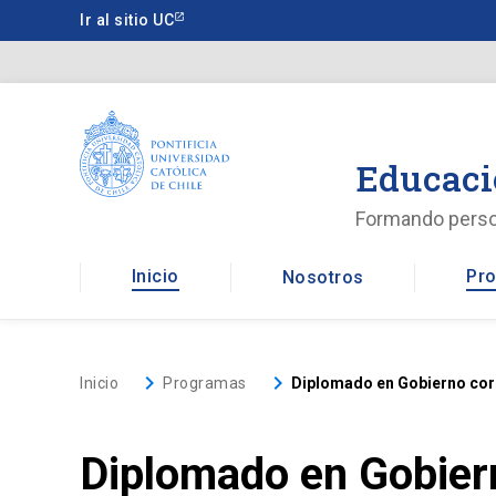
Saltar
Ir al sitio UC
a
contenido
principal
Educaci
Formando pers
Inicio
Pro
Nosotros
keyboard_arrow_right
keyboard_arrow_right
Inicio
Programas
Diplomado en Gobierno corp
Diplomado en Gobiern