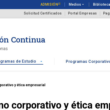
ADMISIÓN
Medios
arrow_drop_down
Bibliotec
Solicitud Certificados
Portal Empresas
Pag
ón Continua
onas
gramas de Estudio
Programas Corporativ
arrow_drop_down
orativo y ética empresarial
o corporativo y ética em