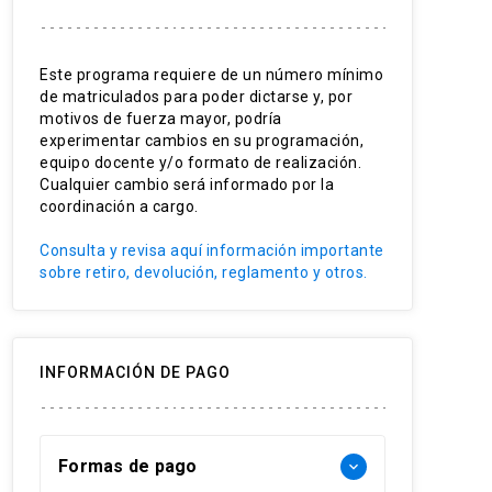
Sostenibilidad socio-ambiental.
Ética empresarial.
Este programa requiere de un número mínimo
de matriculados para poder dictarse y, por
Responsabilidad social.
motivos de fuerza mayor, podría
experimentar cambios en su programación,
Compliance y Gobernanza.
equipo docente y/o formato de realización.
Cualquier cambio será informado por la
Liderazgo responsable.
coordinación a cargo.
Normativas nacionales e
Consulta y revisa aquí información importante
internacionales.
sobre retiro, devolución, reglamento y otros.
INFORMACIÓN DE PAGO
Formas de pago
keyboard_arrow_down