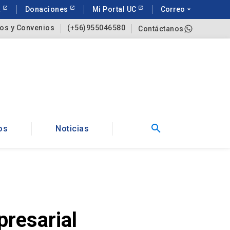
a
Donaciones
Mi Portal UC
Correo
arrow_drop_down
os y Convenios
(+56)955046580
Contáctanos
search
os
Noticias
presarial