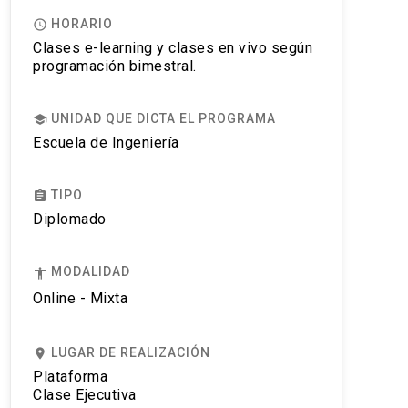
HORARIO
access_time
Clases e-learning y clases en vivo según
programación bimestral.
UNIDAD QUE DICTA EL PROGRAMA
school
Escuela de Ingeniería
TIPO
assignment
Diplomado
MODALIDAD
accessibility
Online - Mixta
LUGAR DE REALIZACIÓN
place
Plataforma
Clase Ejecutiva