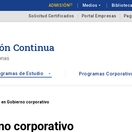
ADMISIÓN
Medios
arrow_drop_down
Bibliotec
Solicitud Certificados
Portal Empresas
Pag
ón Continua
onas
gramas de Estudio
Programas Corporativ
arrow_drop_down
en Gobierno corporativo
no corporativo