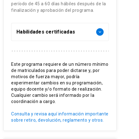
período de 45 a 60 días hábiles después de la
finalización y aprobación del programa.
Habilidades certificadas
keyboard_arrow_down
Gobierno Corporativo
Manejo de Directorios
Este programa requiere de un número mínimo
de matriculados para poder dictarse y, por
Regulaciones Sociedades
motivos de fuerza mayor, podría
Anónimas
experimentar cambios en su programación,
equipo docente y/o formato de realización.
Compliance y Ética
Cualquier cambio será informado por la
coordinación a cargo.
Rol de inversionistas
Consulta y revisa aquí información importante
Gestión de stakeholders
sobre retiro, devolución, reglamento y otros.