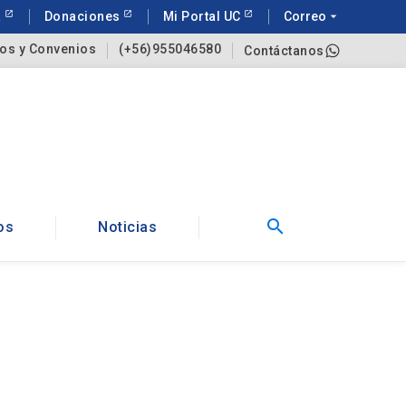
a
Donaciones
Mi Portal UC
Correo
arrow_drop_down
os y Convenios
(+56)955046580
Contáctanos
search
os
Noticias