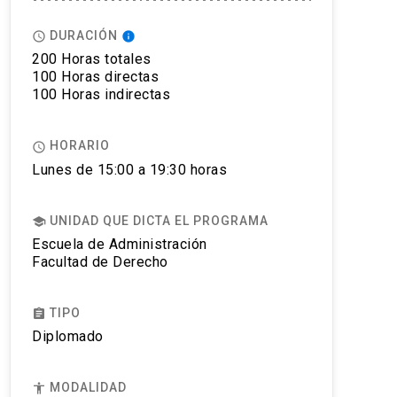
DURACIÓN
access_time
info
200 Horas totales
100 Horas directas
100 Horas indirectas
HORARIO
access_time
Lunes de 15:00 a 19:30 horas
UNIDAD QUE DICTA EL PROGRAMA
school
Escuela de Administración
Facultad de Derecho
TIPO
assignment
Diplomado
MODALIDAD
accessibility