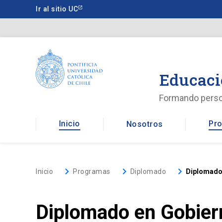
Saltar
Ir al sitio UC
a
contenido
principal
Educaci
Formando pers
Inicio
Pro
Nosotros
keyboard_arrow_right
keyboard_arrow_right
keyboard_arrow_right
Inicio
Programas
Diplomado
Diplomado 
Diplomado en Gobier