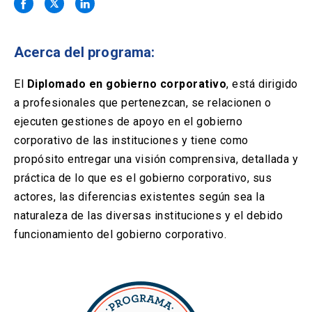
Solicitud Certificados
(El
keyboard_arrow_right
enlace
se
Portal Empresas
(El
keyboard_arrow_right
abre
Acerca del programa:
enlace
en
se
una
Pagos y Convenios
(El
keyboard_arrow_right
abre
El
Diplomado en gobierno corporativo
, está dirigido
nueva
enlace
en
a profesionales que pertenezcan, se relacionen o
pestaña)
se
una
ACCESOS UC
abre
ejecuten gestiones de apoyo en el gobierno
nueva
en
corporativo de las instituciones y tiene como
pestaña)
Biblioteca
Mi Portal UC
launch
launch
una
(El
(El
propósito entregar una visión comprensiva, detallada y
nueva
enlace
enlace
práctica de lo que es el gobierno corporativo, sus
pestaña)
se
se
Correo
launch
(El
abre
abre
actores, las diferencias existentes según sea la
enlace
en
en
naturaleza de las diversas instituciones y el debido
se
una
una
abre
nueva
nueva
funcionamiento del gobierno corporativo.
en
pestaña)
pestaña)
una
nueva
pestaña)