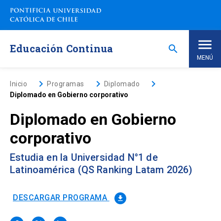
Saltar
a
contenido
principal
Educación Continua
search
MENÚ
Inicio
keyboard_arrow_right
keyboard_arrow_right
keyboard_arrow_right
Inicio
Programas
Diplomado
Diplomado en Gobierno corporativo
Nosotros
Diplomado en Gobierno
corporativo
Programas de Estudio
keyboard_arrow_down
Estudia en la Universidad N°1 de
Programas Corporativos
Latinoamérica (QS Ranking Latam 2026)
Noticias
DESCARGAR PROGRAMA
file_download