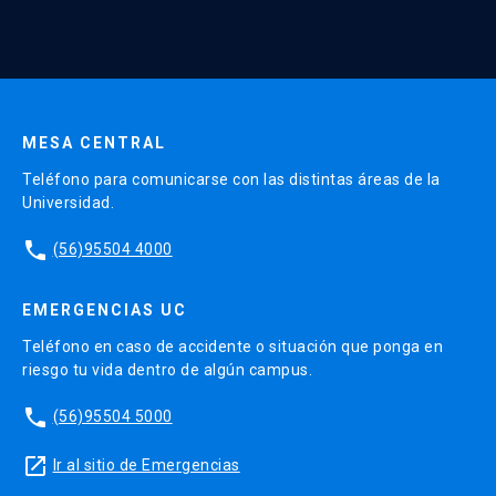
Continua UC y actividades relacionadas.
1 evaluación individual final: 30%
Enviar datos
CURSO 3: Diseño del problema en innovación
MESA CENTRAL
Nombre en inglés: Design of the problem in
Teléfono para comunicarse con las distintas áreas de la
Universidad.
innovation
phone
(56)95504 4000
Docente(s):
Álvaro Sylleros
Unidad académica responsable:
Facultad de
EMERGENCIAS UC
Economía y Administración
Teléfono en caso de accidente o situación que ponga en
riesgo tu vida dentro de algún campus.
Requisitos:
Sin pre requisitos
phone
(56)95504 5000
Horas Totales:
75 horas
launch
Ir al sitio de Emergencias
Descripción del curso: