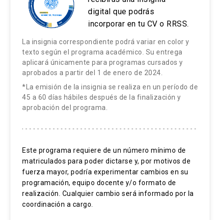
El curso está constituido de seis clases e-
digital que podrás
posibilidad de ningún tipo de certificación.
learning que son publicadas en pares durante
incorporar en tu CV o RRSS.
bloques de dos semanas. Cada clase está
La insignia correspondiente podrá variar en color y
estructurada utilizando un diseño instruccional
texto según el programa académico. Su entrega
centrado en el estudiante, que busca generar
aplicará únicamente para programas cursados y
aprobados a partir del 1 de enero de 2024.
motivación y facilitar el aprendizaje. En cada
*La emisión de la insignia se realiza en un período de
clase están siempre los contenidos,
45 a 60 días hábiles después de la finalización y
evaluaciones con retroalimentación, instancias
aprobación del programa.
de reflexión y aplicación de lo aprendido. El
contenido se despliega en un recorrido que
utiliza distintos recursos interactivos, tales
Este programa requiere de un número mínimo de
como videos (con presencia del docente y
matriculados para poder dictarse y, por motivos de
apoyos visuales), esquemas, audios, gráficas,
fuerza mayor, podría experimentar cambios en su
ilustraciones, lecturas complementarias,
programación, equipo docente y/o formato de
realización. Cualquier cambio será informado por la
preguntas formativas, links a otros recursos, etc.
coordinación a cargo.
Los estudiantes deben asistir a dos clases en