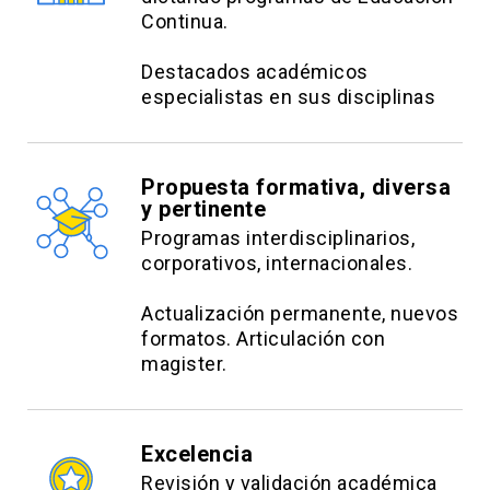
innovación y la transformación digital en la
Continua.
organización.
Destacados académicos
Analizar los principales elementos necesarios
especialistas en sus disciplinas
para implementar con éxito una estrategia de
innovación y transformación digital.
Contenidos:
Propuesta formativa, diversa
y pertinente
¿Qué es Innovación?: Definición y componentes
Programas interdisciplinarios,
corporativos, internacionales.
Modelos de innovación
¿Qué es transformación digital?
Actualización permanente, nuevos
formatos. Articulación con
Modelos de negocios digitales
magister.
Organizaciones ágiles
Gestión del proceso de transformación
Excelencia
Revisión y validación académica
Estrategias Metodológicas: