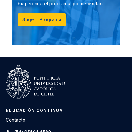
Sugiérenos el programa que necesitas
Los estudiantes deben asistir a dos clases en
vivo con el docente, donde podrán reforzar
Sugerir Programa
conocimientos y resolver dudas. La asistencia a
dichas clases es vía streaming.
Estrategias Evaluativas:
Controles de lectura que permiten asegurar la
comprensión de los contenidos desplegados en
la plataforma
Foros de participación, que permiten evaluar el
análisis y capacidad de reflexión de los alumnos
en torno a problemáticas aplicadas
Trabajo final grupal que evalúa la aplicación de los
EDUCACIÓN CONTINUA
contenidos a contextos profesionales
Contacto
Examen final que permite evaluar de manera