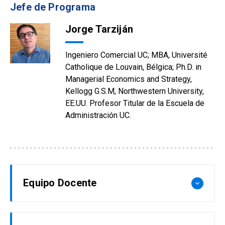
Jefe de Programa
Jorge Tarziján
Ingeniero Comercial UC; MBA, Université
Catholique de Louvain, Bélgica; Ph.D. in
Managerial Economics and Strategy,
Kellogg G.S.M, Northwestern University,
EE.UU. Profesor Titular de la Escuela de
Administración UC.
Equipo Docente
keyboard_arrow_down
Jorge Tarziján