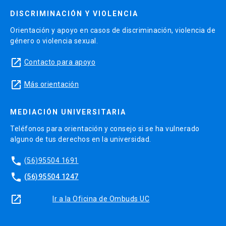
DISCRIMINACIÓN Y VIOLENCIA
El curso busca que el alumno desarrolle la
Orientación y apoyo en casos de discriminación, violencia de
capacidad de detectar un problema crítico a
género o violencia sexual.
resolver en la experiencia del consumidor y
launch
Contacto para apoyo
transformarlo en una oportunidad de mejora a
través de la formulación de soluciones
launch
Más orientación
innovadoras.
MEDIACIÓN UNIVERSITARIA
Resultados de Aprendizaje:
Teléfonos para orientación y consejo si se ha vulnerado
Reconocer los conceptos claves y los modelos
alguno de tus derechos en la universidad.
que facilitan la identificación del problema para
phone
(56)95504 1691
dimensionar económica, social y culturalmente
phone
(56)95504 1247
el contexto de intervención de la solución.
Identificar arquetipos de usuario para analizar e
launch
Ir a la Oficina de Ombuds UC
interpretar relaciones claves entre problema y
solución que permitan formular el problema