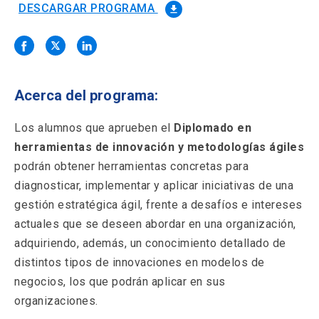
Solicitud Certificados
(El
keyboard_arrow_right
DESCARGAR PROGRAMA
file_download
enlace
se
Portal Empresas
(El
keyboard_arrow_right
abre
enlace
en
se
una
Pagos y Convenios
(El
keyboard_arrow_right
abre
nueva
enlace
Acerca del programa:
en
pestaña)
se
una
ACCESOS UC
abre
Los alumnos que aprueben el
Diplomado en
nueva
en
pestaña)
herramientas de innovación y metodologías ágiles
Biblioteca
Mi Portal UC
launch
launch
una
(El
(El
podrán obtener herramientas concretas para
nueva
enlace
enlace
pestaña)
se
se
diagnosticar, implementar y aplicar iniciativas de una
Correo
launch
(El
abre
abre
gestión estratégica ágil, frente a desafíos e intereses
enlace
en
en
se
actuales que se deseen abordar en una organización,
una
una
abre
nueva
nueva
adquiriendo, además, un conocimiento detallado de
en
pestaña)
pestaña)
una
distintos tipos de innovaciones en modelos de
nueva
negocios, los que podrán aplicar en sus
pestaña)
organizaciones.