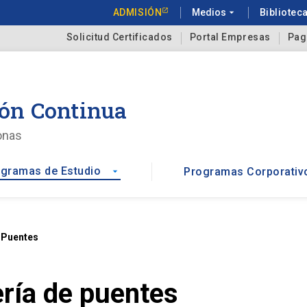
ADMISIÓN
Medios
arrow_drop_down
Bibliotec
Solicitud Certificados
Portal Empresas
Pag
ón Continua
onas
gramas de Estudio
Programas Corporativ
arrow_drop_down
 Puentes
ría de puentes