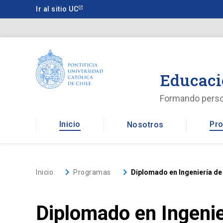
Saltar
Ir al sitio UC
a
contenido
principal
Educaci
Formando pers
Inicio
Pro
Nosotros
keyboard_arrow_right
keyboard_arrow_right
Inicio
Programas
Diplomado en Ingeniería de
Diplomado en Ingenie