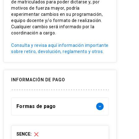
de matriculados para poder dictarse y, por
Modelación estructural
motivos de fuerza mayor, podría
experimentar cambios en su programación,
Diseño avanzado
equipo docente y/o formato de realización.
Cualquier cambio será informado por la
Análisis sísmico
coordinación a cargo.
Geotecnia aplicada
Consulta y revisa aquí información importante
sobre retiro, devolución, reglamento y otros.
INFORMACIÓN DE PAGO
Formas de pago
keyboard_arrow_down
Forma de pago Chile:
close
SENCE:
- Web pay: Tarjeta de crédito hasta 12