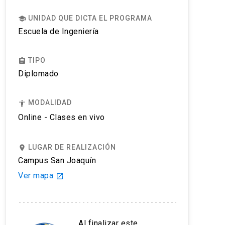
UNIDAD QUE DICTA EL PROGRAMA
school
Escuela de Ingeniería
TIPO
assignment
Diplomado
MODALIDAD
accessibility
Online - Clases en vivo
LUGAR DE REALIZACIÓN
place
Campus San Joaquín
Ver mapa
launch
Al finalizar este