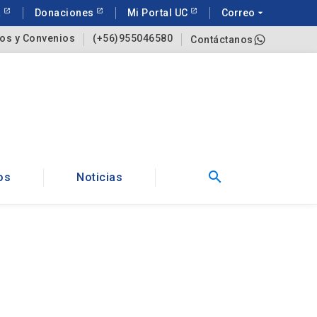
a
Donaciones
Mi Portal UC
Correo
arrow_drop_down
os y Convenios
(+56)955046580
Contáctanos
search
os
Noticias