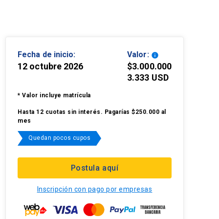
Fecha de inicio:
Valor:
info
12 octubre 2026
$3.000.000
3.333 USD
* Valor incluye matrícula
Hasta 12 cuotas sin interés. Pagarías $250.000 al
mes
Quedan pocos cupos
Postula aquí
Inscripción con pago por empresas