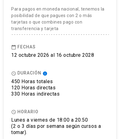
Para pagos en moneda nacional, tenemos la
posibilidad de que pagues con 2 o más
tarjetas o que combines pago con
transferencia y tarjeta
FECHAS
calendar_today
12 octubre 2026 al 16 octubre 2028
DURACIÓN
access_time
info
450 Horas totales
120 Horas directas
330 Horas indirectas
HORARIO
access_time
Lunes a viernes de 18:00 a 20:50
(2 o 3 días por semana según cursos a
tomar).