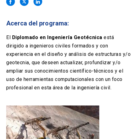
Solicitud Certificados
(El
keyboard_arrow_right
enlace
se
Portal Empresas
(El
keyboard_arrow_right
abre
Acerca del programa:
enlace
en
se
una
Pagos y Convenios
(El
keyboard_arrow_right
abre
El
Diplomado en Ingeniería Geotécnica
está
nueva
enlace
en
dirigido a ingenieros civiles formados y con
pestaña)
se
una
ACCESOS UC
abre
experiencia en el diseño y análisis de estructuras y/o
nueva
en
geotecnia, que deseen actualizar, profundizar y/o
pestaña)
Biblioteca
Mi Portal UC
launch
launch
una
(El
(El
ampliar sus conocimientos científico-técnicos y el
nueva
enlace
enlace
uso de herramientas computacionales con un foco
pestaña)
se
se
Correo
launch
(El
abre
abre
profesional en esta área de la ingeniería civil.
enlace
en
en
se
una
una
abre
nueva
nueva
en
pestaña)
pestaña)
una
nueva
pestaña)