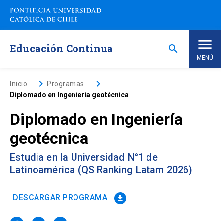
Saltar
a
contenido
principal
Educación Continua
search
MENÚ
Inicio
keyboard_arrow_right
keyboard_arrow_right
Inicio
Programas
Diplomado en Ingeniería geotécnica
Nosotros
Diplomado en Ingeniería
geotécnica
Programas de Estudio
keyboard_arrow_down
Estudia en la Universidad N°1 de
Programas Corporativos
Latinoamérica (QS Ranking Latam 2026)
Noticias
DESCARGAR PROGRAMA
file_download