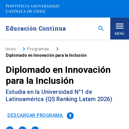
Saltar
a
contenido
principal
Educación Continua
search
MENÚ
Inicio
keyboard_arrow_right
keyboard_arrow_right
Inicio
Programas
Diplomado en Innovación para la Inclusión
Nosotros
Diplomado en Innovación
para la Inclusión
Programas de Estudio
keyboard_arrow_down
Estudia en la Universidad N°1 de
Programas Corporativos
Latinoamérica (QS Ranking Latam 2026)
Noticias
DESCARGAR PROGRAMA
file_download