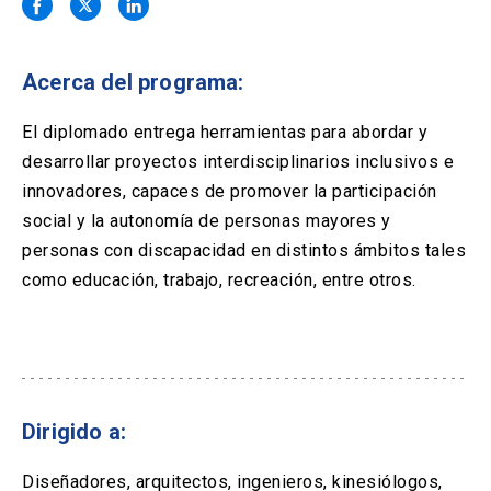
Solicitud Certificados
(El
keyboard_arrow_right
enlace
se
Portal Empresas
(El
keyboard_arrow_right
abre
Acerca del programa:
enlace
en
se
una
Pagos y Convenios
(El
keyboard_arrow_right
abre
El diplomado entrega herramientas para abordar y
nueva
enlace
en
desarrollar proyectos interdisciplinarios inclusivos e
pestaña)
se
una
ACCESOS UC
abre
innovadores, capaces de promover la participación
nueva
en
social y la autonomía de personas mayores y
pestaña)
Biblioteca
Mi Portal UC
launch
launch
una
(El
(El
personas con discapacidad en distintos ámbitos tales
nueva
enlace
enlace
como educación, trabajo, recreación, entre otros.
pestaña)
se
se
Correo
launch
(El
abre
abre
enlace
en
en
se
una
una
abre
nueva
nueva
en
pestaña)
pestaña)
una
nueva
Dirigido a:
pestaña)
Diseñadores, arquitectos, ingenieros, kinesiólogos,