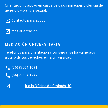
Orientación y apoyo en casos de discriminación, violencia de
género o violencia sexual.
launch
Contacto para apoyo
launch
Más orientación
MEDIACIÓN UNIVERSITARIA
Teléfonos para orientación y consejo si se ha vulnerado
alguno de tus derechos en la universidad.
phone
(56)95504 1691
phone
(56)95504 1247
launch
Ir a la Oficina de Ombuds UC