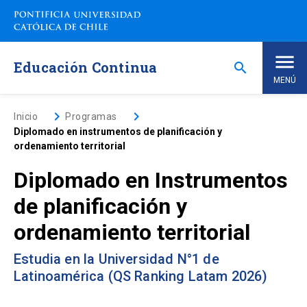
Saltar
a
contenido
principal
Educación Continua
search
MENÚ
Inicio
keyboard_arrow_right
keyboard_arrow_right
Inicio
Programas
Diplomado en instrumentos de planificación y
ordenamiento territorial
Nosotros
Diplomado en Instrumentos
Programas de Estudio
keyboard_arrow_down
de planificación y
ordenamiento territorial
Programas Corporativos
Estudia en la Universidad N°1 de
Noticias
Latinoamérica (QS Ranking Latam 2026)