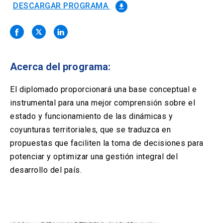
Solicitud Certificados
(El
keyboard_arrow_right
DESCARGAR PROGRAMA
file_download
enlace
se
Portal Empresas
(El
keyboard_arrow_right
abre
enlace
en
se
una
Pagos y Convenios
(El
keyboard_arrow_right
abre
nueva
enlace
Acerca del programa:
en
pestaña)
se
una
ACCESOS UC
abre
El diplomado proporcionará una base conceptual e
nueva
en
pestaña)
instrumental para una mejor comprensión sobre el
Biblioteca
Mi Portal UC
launch
launch
una
(El
(El
estado y funcionamiento de las dinámicas y
nueva
enlace
enlace
pestaña)
se
se
coyunturas territoriales, que se traduzca en
Correo
launch
(El
abre
abre
propuestas que faciliten la toma de decisiones para
enlace
en
en
se
potenciar y optimizar una gestión integral del
una
una
abre
nueva
nueva
desarrollo del país.
en
pestaña)
pestaña)
una
nueva
pestaña)