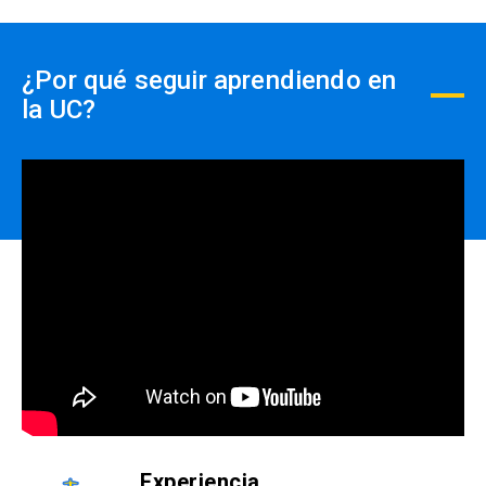
Horas Totales:
75 horas
¿Por qué seguir aprendiendo en
Descripción del curso:
la UC?
El curso busca que el estudiante sea capaz de
formar equipos de alto impacto y apoyarse en
ellos para optimizar la gestión de su
emprendimiento, generando características para
la retención y atracción de talentos.
Resultados de Aprendizaje:
Identificar las dinámicas de conformación de
equipos.
Analizar la organización, conflictos y el liderazgo
que surge en los equipos.
Experiencia