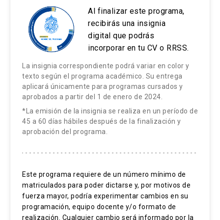
como nota final una calificación inferior a cuatro
Al finalizar este programa,
talento en el contexto de la transformación digital.
(4,0).
recibirás una insignia
Desarrollo de talentos en el contexto de la
digital que podrás
El alumno que no cumpla con una de estas
transformación digital.
incorporar en tu CV o RRSS.
exigencias reprueba automáticamente sin
Planeación de la sucesión en el contexto de la
La insignia correspondiente podrá variar en color y
posibilidad de ningún tipo de certificación.
transformación digital.
texto según el programa académico. Su entrega
aplicará únicamente para programas cursados y
aprobados a partir del 1 de enero de 2024.
Estrategias Metodológicas:
*La emisión de la insignia se realiza en un período de
45 a 60 días hábiles después de la finalización y
El curso está constituido de seis clases e-
aprobación del programa.
learning que son publicadas en pares durante
bloques de dos semanas. Cada clase está
estructurada utilizando un diseño instruccional
Este programa requiere de un número mínimo de
centrado en el estudiante, que busca generar
matriculados para poder dictarse y, por motivos de
motivación y facilitar el aprendizaje. En cada
fuerza mayor, podría experimentar cambios en su
clase están siempre los contenidos,
programación, equipo docente y/o formato de
evaluaciones con retroalimentación, instancias de
realización. Cualquier cambio será informado por la