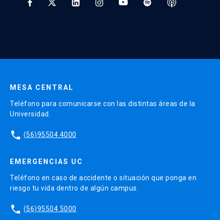
1 Trabajo Grupal 30%
* Al ingresar tu e-mail aceptas recibir información de Educación
Continua UC y actividades relacionadas.
1 evaluación final 30%
Enviar datos
CURSO 3: Gestión del Engagement y
desempeño en el Trabajo
MESA CENTRAL
Nombre en inglés:
Engagement and
Teléfono para comunicarse con las distintas áreas de la
Performance Management at work
Universidad.
Docente(s):
Sergio Valenzuela Ibarra
phone
(56)95504 4000
Unidad académica responsable:
Facultad de
EMERGENCIAS UC
Economía y Administración
Teléfono en caso de accidente o situación que ponga en
riesgo tu vida dentro de algún campus.
Requisitos:
Sin pre requisitos
phone
(56)95504 5000
Horas Totales:
75 horas