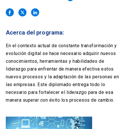
Solicitud Certificados
(El
keyboard_arrow_right
enlace
se
Portal Empresas
(El
keyboard_arrow_right
abre
enlace
en
se
una
Pagos y Convenios
(El
keyboard_arrow_right
Acerca del programa:
abre
nueva
enlace
en
pestaña)
se
En el contexto actual de constante transformación y
una
ACCESOS UC
abre
nueva
evolución digital se hace necesario adquirir nuevos
en
pestaña)
Biblioteca
Mi Portal UC
conocimientos, herramientas y habilidades de
launch
launch
una
(El
(El
nueva
liderazgo para enfrentar de manera efectiva estos
enlace
enlace
pestaña)
se
se
Correo
launch
nuevos procesos y la adaptación de las personas en
(El
abre
abre
enlace
las empresas. Este diplomado entrega todo lo
en
en
se
una
una
necesario para fortalecer el liderazgo para de esa
abre
nueva
nueva
manera superar con éxito los procesos de cambio.
en
pestaña)
pestaña)
una
nueva
pestaña)