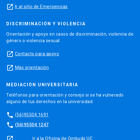
launch
Ir al sitio de Emergencias
Descripción del curso:
DISCRIMINACIÓN Y VIOLENCIA
Este curso tiene como propósito que los
Orientación y apoyo en casos de discriminación, violencia de
alumnos logren aplicar los procesos
género o violencia sexual.
psicológicos que promuevan una conducta
competente en contextos de trabajo y en
launch
Contacto para apoyo
particular logren promover el engagement o
launch
Más orientación
compromiso para el mejoramiento del
desempeño laboral.
MEDIACIÓN UNIVERSITARIA
Resultados de Aprendizaje:
Teléfonos para orientación y consejo si se ha vulnerado
alguno de tus derechos en la universidad.
Distinguir el concepto de gestión del
phone
desempeño.
(56)95504 1691
phone
(56)95504 1247
Analizar la relación existente entre el
engagement, el desempeño y la efectividad
launch
Ir a la Oficina de Ombuds UC