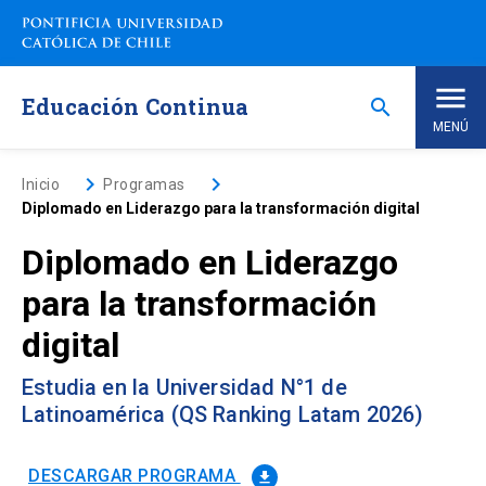
Saltar
a
contenido
principal
Educación Continua
search
MENÚ
Inicio
keyboard_arrow_right
keyboard_arrow_right
Inicio
Programas
Diplomado en Liderazgo para la transformación digital
Nosotros
Diplomado en Liderazgo
para la transformación
Programas de Estudio
keyboard_arrow_down
digital
Programas Corporativos
Estudia en la Universidad N°1 de
Latinoamérica (QS Ranking Latam 2026)
Noticias
DESCARGAR PROGRAMA
file_download