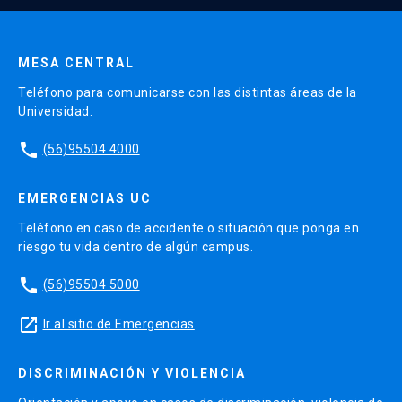
Enviar datos
Trabajo final grupal que evalúa la aplicación de los
contenidos a contextos profesionales
MESA CENTRAL
Examen final que permite evaluar de manera
Teléfono para comunicarse con las distintas áreas de la
global la adquisición de los contenidos del curso.
Universidad.
phone
En resumen, el alumno tendrá que rendir de
(56)95504 4000
manera individual: 6 controles, participar de 3
foros y rendir un examen final. Además de forma
EMERGENCIAS UC
grupal, trabajar en el trabajo grupal que se
Teléfono en caso de accidente o situación que ponga en
entregará en un formato específico. A
riesgo tu vida dentro de algún campus.
continuación, la ponderación de nota final del
phone
(56)95504 5000
curso.
launch
Ir al sitio de Emergencias
6 controles, 1 por clase 15%
3 foros evaluadas 25%
DISCRIMINACIÓN Y VIOLENCIA
1 Trabajo Grupal 30%