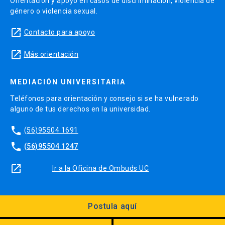
Orientación y apoyo en casos de discriminación, violencia de
género o violencia sexual.
1 evaluación final 30%
launch
Contacto para apoyo
launch
Más orientación
CURSO 3: Gestión de Cartera de Clientes
MEDIACIÓN UNIVERSITARIA
Nombre en inglés:
Client Portfolio Management
Teléfonos para orientación y consejo si se ha vulnerado
alguno de tus derechos en la universidad.
Docente(s):
Andrés Ibáñez Tardel
phone
(56)95504 1691
Unidad académica responsable:
Facultad de
phone
(56)95504 1247
Economía y Administración
launch
Ir a la Oficina de Ombuds UC
Requisitos:
Sin pre requisitos
Horas Totales:
H75 horas
Postula aquí
Descripción del curso: