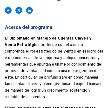
Solicitud Certificados
(El
keyboard_arrow_right
enlace
se
Portal Empresas
(El
keyboard_arrow_right
abre
enlace
en
se
una
Pagos y Convenios
(El
keyboard_arrow_right
Acerca del programa:
abre
nueva
enlace
en
pestaña)
se
El
Diplomado en Manejo de Cuentas Claves y
una
ACCESOS UC
abre
nueva
Venta Estratégica
pretende que el alumno
en
pestaña)
Biblioteca
Mi Portal UC
comprenda el rol estratégico de Ventas en el logro del
launch
launch
una
(El
(El
nueva
éxito comercial de la empresa y aplique conceptos y
enlace
enlace
pestaña)
se
se
Correo
launch
herramientas que apuntan a un mejor conocimiento del
(El
abre
abre
enlace
proceso de ventas, así como a una mejor gestión de
en
en
se
una
una
este. En particular, se profundizará en cómo manejar
abre
nueva
nueva
las cuentas claves y cómo gestionar al capital humano
en
pestaña)
pestaña)
una
de manera de lograr un crecimiento sostenido y
nueva
rentable de las ventas.
pestaña)