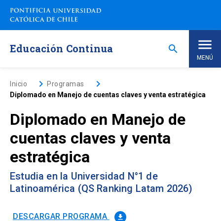
Saltar
a
contenido
principal
Educación Continua
search
MENÚ
Inicio
keyboard_arrow_right
keyboard_arrow_right
Inicio
Programas
Diplomado en Manejo de cuentas claves y venta estratégica
Nosotros
Diplomado en Manejo de
cuentas claves y venta
Programas de Estudio
keyboard_arrow_down
estratégica
Programas Corporativos
Estudia en la Universidad N°1 de
Latinoamérica (QS Ranking Latam 2026)
Noticias
DESCARGAR PROGRAMA
file_download