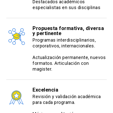
Destacados académicos
Descripción del curso:
especialistas en sus disciplinas
El curso busca que el alumno comprenda el rol
estratégico de ventas en el logro de éxito
Propuesta formativa, diversa
comercial de las empresas y aplique conceptos
y pertinente
y herramientas que apuntan a conectar acciones
Programas interdisciplinarios,
de corto plazo con desempeño de largo plazo.
corporativos, internacionales.
Resultados de Aprendizaje:
Actualización permanente, nuevos
formatos. Articulación con
Analizar el rol estratégico de ventas para las
magister.
empresas.
Diseñar actividades de venta que tengan un
Excelencia
impacto positivo en el desempeño de largo
Revisión y validación académica
plazo.
para cada programa.
Distinguir cuentas claves en base a su atractivo