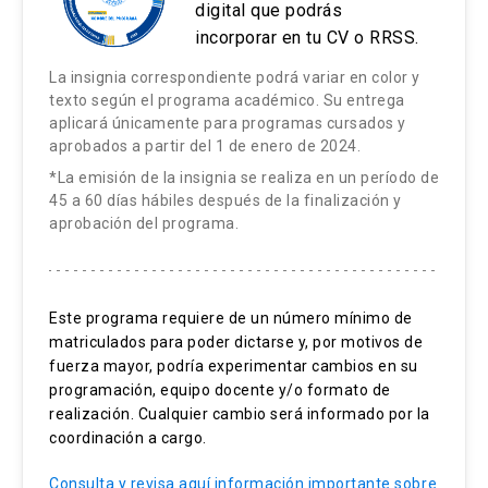
digital que podrás
incorporar en tu CV o RRSS.
Estrategias Metodológicas:
La insignia correspondiente podrá variar en color y
El curso está constituido de seis clases e-
texto según el programa académico. Su entrega
learning que son publicadas en pares durante
aplicará únicamente para programas cursados y
aprobados a partir del 1 de enero de 2024.
bloques de dos semanas. Cada clase está
estructurada utilizando un diseño instruccional
*La emisión de la insignia se realiza en un período de
45 a 60 días hábiles después de la finalización y
centrado en el estudiante, que busca generar
aprobación del programa.
motivación y facilitar el aprendizaje. En cada
clase están siempre los contenidos,
evaluaciones con retroalimentación, instancias
Este programa requiere de un número mínimo de
de reflexión y aplicación de lo aprendido. El
matriculados para poder dictarse y, por motivos de
contenido se despliega en un recorrido que
fuerza mayor, podría experimentar cambios en su
utiliza distintos recursos interactivos, tales
programación, equipo docente y/o formato de
como videos (con presencia del docente y
realización. Cualquier cambio será informado por la
coordinación a cargo.
apoyos visuales), esquemas, audios, gráficas,
ilustraciones, lecturas complementarias,
Consulta y revisa aquí información importante sobre