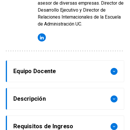
asesor de diversas empresas. Director de
Desarrollo Ejecutivo y Director de
Relaciones Internacionales de la Escuela
de Administración UC.
Equipo Docente
keyboard_arrow_down
Rodrigo Guesalaga
Descripción
keyboard_arrow_down
Ingeniero Comercial y MBA UC; PhD en
Marketing de Goizueta Business School, Emory
Las áreas comerciales juegan un rol decisivo en
University (Estados Unidos). Post Graduate
Requisitos de Ingreso
keyboard_arrow_down
las empresas, por lo que requieren
Certificate en Academic Practice en Cranfield