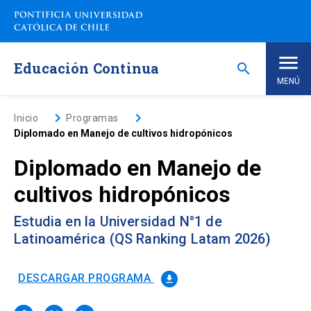
Saltar
a
contenido
principal
Educación Continua
search
MENÚ
Inicio
keyboard_arrow_right
keyboard_arrow_right
Inicio
Programas
Diplomado en Manejo de cultivos hidropónicos
Nosotros
Diplomado en Manejo de
cultivos hidropónicos
Programas de Estudio
keyboard_arrow_down
Estudia en la Universidad N°1 de
Programas Corporativos
Latinoamérica (QS Ranking Latam 2026)
Noticias
DESCARGAR PROGRAMA
file_download