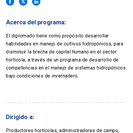
Solicitud Certificados
(El
keyboard_arrow_right
enlace
se
Portal Empresas
(El
keyboard_arrow_right
abre
Acerca del programa:
enlace
en
se
una
Pagos y Convenios
(El
keyboard_arrow_right
abre
El diplomado tiene como propósito desarrollar
nueva
enlace
en
habilidades en manejo de cultivos hidropónicos, para
pestaña)
se
una
ACCESOS UC
abre
disminuir la brecha de capital humano en el sector
nueva
en
hortícola, a través de un programa de desarrollo de
pestaña)
Biblioteca
Mi Portal UC
launch
launch
una
(El
(El
competencias en el manejo de sistemas hidropónicos
nueva
enlace
enlace
bajo condiciones de invernadero.
pestaña)
se
se
Correo
launch
(El
abre
abre
enlace
en
en
se
una
una
abre
nueva
nueva
en
pestaña)
pestaña)
una
nueva
Dirigido a:
pestaña)
Productores hortícolas, administradores de campo,