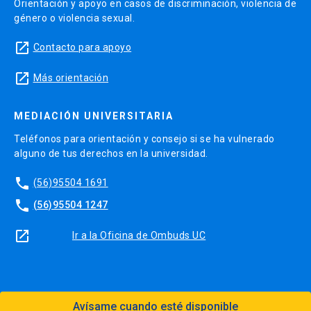
Orientación y apoyo en casos de discriminación, violencia de
género o violencia sexual.
launch
Contacto para apoyo
launch
Más orientación
MEDIACIÓN UNIVERSITARIA
Teléfonos para orientación y consejo si se ha vulnerado
alguno de tus derechos en la universidad.
phone
(56)95504 1691
phone
(56)95504 1247
launch
Ir a la Oficina de Ombuds UC
Avísame cuando esté disponible