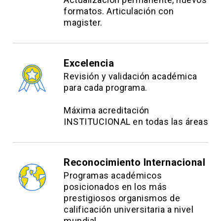
Cortés. Secretaría SOCHINF. Secretaria Comité
formatos. Articulación con
Consultivo de VIH SOCHINF. Presidenta Comité
magister.
VIH Sociedad Chilena de Pediatría y miembro
Comité asesor VIH/SIDA Minsal.
Excelencia
Dr. Gerardo Fasce
Revisión y validación académica
para cada programa.
Médico cirujano, Especialista en Medicina
Interna y Geriatría. Profesor Asistente
Máxima acreditación
Universidad de Chile. Hospital Clínico
INSTITUCIONAL en todas las áreas
Universidad de Chile y Clínica las Condes.
Dr. Francisco Zamora
Reconocimiento Internacional
Programas académicos
Médico cirujano, Especialista en Medicina
posicionados en los más
Interna y Enfermedades Infecciosas del Adulto,
prestigiosos organismos de
Académico Universidad De Santiago. Hospital
calificación universitaria a nivel
Barros Luco Trudeau.
mundial.