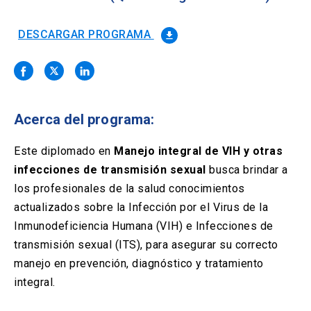
Solicitud Certificados
(El
keyboard_arrow_right
enlace
se
DESCARGAR PROGRAMA
file_download
Portal Empresas
(El
keyboard_arrow_right
abre
enlace
en
se
una
Pagos y Convenios
(El
keyboard_arrow_right
abre
nueva
enlace
en
pestaña)
se
una
Acerca del programa:
ACCESOS UC
abre
nueva
en
pestaña)
Biblioteca
Mi Portal UC
launch
launch
una
Este diplomado en
Manejo integral de VIH y otras
(El
(El
nueva
enlace
enlace
infecciones de transmisión sexual
busca brindar a
pestaña)
se
se
Correo
launch
los profesionales de la salud conocimientos
(El
abre
abre
enlace
en
en
actualizados sobre la Infección por el Virus de la
se
una
una
Inmunodeficiencia Humana (VIH) e Infecciones de
abre
nueva
nueva
en
transmisión sexual (ITS), para asegurar su correcto
pestaña)
pestaña)
una
manejo en prevención, diagnóstico y tratamiento
nueva
pestaña)
integral.