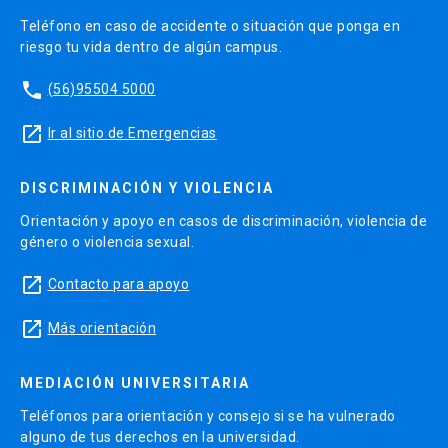
Médico cirujano, Profesor Asistente UC,
Teléfono en caso de accidente o situación que ponga en
Departamento de Hematología-Oncología, P.
riesgo tu vida dentro de algún campus.
Universidad Católica de Chile. Especialista en
phone
(56)95504 5000
Medicina Interna y Hematología-Oncología.
launch
Ir al sitio de Emergencias
Dr. Reinaldo Rosas
Médico cirujano, Especialista en Medicina
DISCRIMINACIÓN Y VIOLENCIA
Interna, Enfermedades Infecciosas del Adulto.
Orientación y apoyo en casos de discriminación, violencia de
Diplomado de Enfermedades Tropicales y
género o violencia sexual.
Medicina del Viajero (ASTMH) de DTM&H Gorgas
launch
Contacto para apoyo
Course y Diplomado en Epidemiología. Jefe
Servicio de Infectología y Epidemiología
launch
Más orientación
Hospital Militar de Santiago. Infectólogo en
Clínica Alemana de Santiago.
MEDIACIÓN UNIVERSITARIA
Teléfonos para orientación y consejo si se ha vulnerado
Dr. Pablo Salazar
alguno de tus derechos en la universidad.