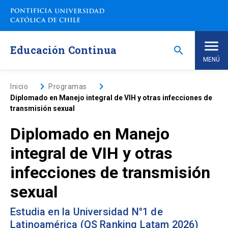
Saltar
a
contenido
principal
Educación Continua
search
MENÚ
Inicio
keyboard_arrow_right
keyboard_arrow_right
Inicio
Programas
Diplomado en Manejo integral de VIH y otras infecciones de
transmisión sexual
Nosotros
Diplomado en Manejo
Programas de Estudio
keyboard_arrow_down
integral de VIH y otras
infecciones de transmisión
Programas Corporativos
sexual
Noticias
Estudia en la Universidad N°1 de
Latinoamérica (QS Ranking Latam 2026)