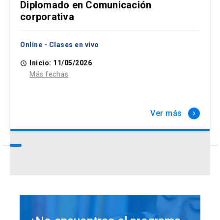
Diplomado en Comunicación
corporativa
Online - Clases en vivo
Inicio: 11/05/2026
access_time
Más fechas
Ver más
keyboard_arrow_right