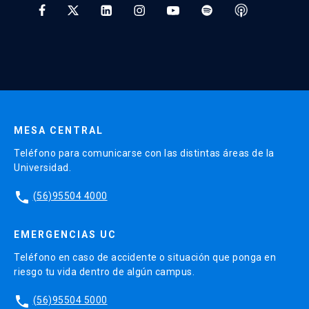
* Al ingresar tu e-mail aceptas recibir información de Educación
Continua UC y actividades relacionadas.
Enviar datos
MESA CENTRAL
Teléfono para comunicarse con las distintas áreas de la
Universidad.
phone
(56)95504 4000
EMERGENCIAS UC
Teléfono en caso de accidente o situación que ponga en
riesgo tu vida dentro de algún campus.
phone
(56)95504 5000