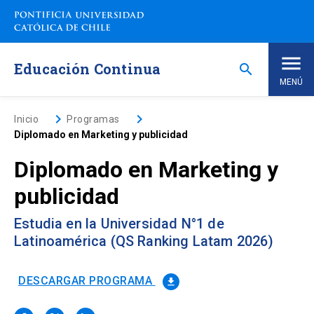
Saltar
a
contenido
principal
Educación Continua
search
MENÚ
Inicio
keyboard_arrow_right
keyboard_arrow_right
Inicio
Programas
Diplomado en Marketing y publicidad
Nosotros
Diplomado en Marketing y
publicidad
Programas de Estudio
keyboard_arrow_down
Estudia en la Universidad N°1 de
Programas Corporativos
Latinoamérica (QS Ranking Latam 2026)
Noticias
DESCARGAR PROGRAMA
file_download