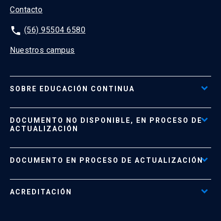
Contacto
phone
(56) 95504 6580
Nuestros campus
SOBRE EDUCACIÓN CONTINUA
Acceso al Portal de Pagos
DOCUMENTO NO DISPONIBLE, EN PROCESO DE
Formas de Pago
ACTUALIZACIÓN
Reglamentos
Políticas de Retiro, Devolución e Información Importante
Documento No Disponible
file_download
DOCUMENTO EN PROCESO DE ACTUALIZACIÓN
Beneficios para Alumnos de Diplomados
Programas Corporativos
ACREDITACIÓN
Preguntas Frecuentes
Tratamiento y Protección de Datos UC