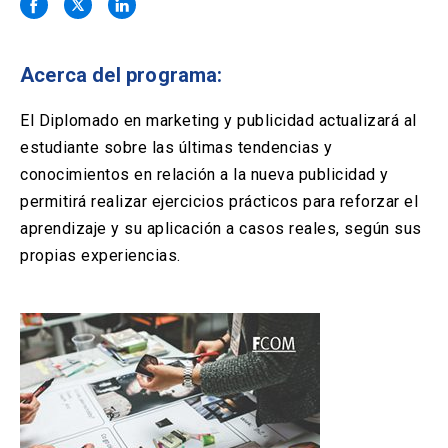
Solicitud Certificados
(El
keyboard_arrow_right
enlace
se
Portal Empresas
(El
keyboard_arrow_right
abre
Acerca del programa:
enlace
en
se
una
Pagos y Convenios
(El
keyboard_arrow_right
abre
El Diplomado en marketing y publicidad actualizará al
nueva
enlace
en
estudiante sobre las últimas tendencias y
pestaña)
se
una
ACCESOS UC
abre
conocimientos en relación a la nueva publicidad y
nueva
en
permitirá realizar ejercicios prácticos para reforzar el
pestaña)
Biblioteca
Mi Portal UC
launch
launch
una
(El
(El
aprendizaje y su aplicación a casos reales, según sus
nueva
enlace
enlace
propias experiencias.
pestaña)
se
se
Correo
launch
(El
abre
abre
enlace
en
en
se
una
una
abre
nueva
nueva
en
pestaña)
pestaña)
una
nueva
pestaña)