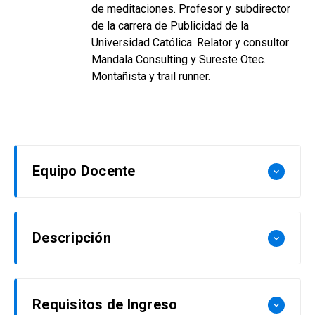
de meditaciones. Profesor y subdirector
de la carrera de Publicidad de la
Universidad Católica. Relator y consultor
Mandala Consulting y Sureste Otec.
Montañista y trail runner.
Equipo Docente
keyboard_arrow_down
Gregorio Fernández Valdés
Descripción
keyboard_arrow_down
Profesor planta especial UC. Publicista.
Magíster en Gestión Educacional. Diplomado en
Los permanentes y cambiantes desafíos del
Docencia Universitaria, Diplomado en Marketing
Requisitos de Ingreso
keyboard_arrow_down
marketing y del mundo publicitario requieren de
Integral y Diplomado en Creatividad. Ex Gerente