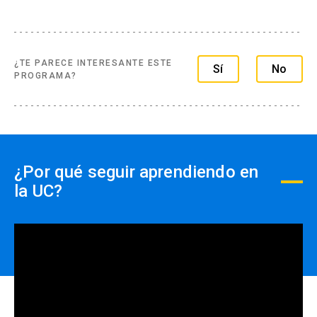
- Con ficha de inscripción y Orden de compra
Trabajo de investigación: 40%
Estrategias evaluativas
Evaluaciones escritas (2 controles): 60%
Pruebas: 30%
¿TE PARECE INTERESANTE ESTE
Sí
No
PROGRAMA?
Controles de lectura:15%
Tareas: 15%
Examen final: 30%
Contribución a la clase: 10%
¿Por qué seguir aprendiendo en
la UC?