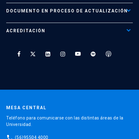
Políticas de Retiro, Devolución e Información Importante
Documento No Disponible
file_download
DOCUMENTO EN PROCESO DE ACTUALIZACIÓN
Beneficios para Alumnos de Diplomados
Programas Corporativos
ACREDITACIÓN
Preguntas Frecuentes
Tratamiento y Protección de Datos UC
* Al ingresar tu e-mail aceptas recibir información de Educación
Continua UC y actividades relacionadas.
Enviar datos
MESA CENTRAL
Teléfono para comunicarse con las distintas áreas de la
Universidad.
phone
(56)95504 4000