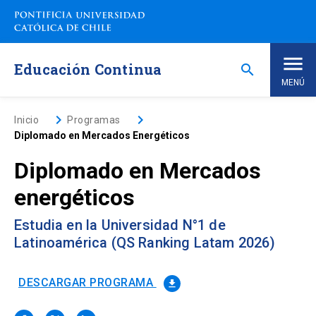
Saltar
a
contenido
principal
Educación Continua
search
MENÚ
Inicio
keyboard_arrow_right
keyboard_arrow_right
Inicio
Programas
Diplomado en Mercados Energéticos
Nosotros
Diplomado en Mercados
energéticos
Programas de Estudio
keyboard_arrow_down
Estudia en la Universidad N°1 de
Programas Corporativos
Latinoamérica (QS Ranking Latam 2026)
Noticias
DESCARGAR PROGRAMA
file_download