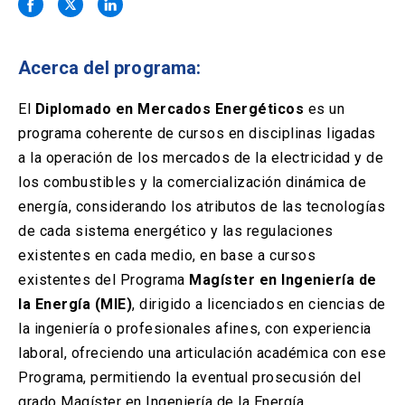
Solicitud Certificados
(El
keyboard_arrow_right
enlace
se
Portal Empresas
(El
keyboard_arrow_right
abre
Acerca del programa:
enlace
en
se
una
Pagos y Convenios
(El
keyboard_arrow_right
abre
El
Diplomado en Mercados Energéticos
es un
nueva
enlace
en
programa coherente de cursos en disciplinas ligadas
pestaña)
se
una
ACCESOS UC
abre
a la operación de los mercados de la electricidad y de
nueva
en
los combustibles y la comercialización dinámica de
pestaña)
Biblioteca
Mi Portal UC
launch
launch
una
(El
(El
energía, considerando los atributos de las tecnologías
nueva
enlace
enlace
de cada sistema energético y las regulaciones
pestaña)
se
se
Correo
launch
(El
abre
abre
existentes en cada medio, en base a cursos
enlace
en
en
existentes del Programa
se
Magíster en Ingeniería de
una
una
abre
nueva
nueva
la Energía (MIE)
, dirigido a licenciados en ciencias de
en
pestaña)
pestaña)
la ingeniería o profesionales afines, con experiencia
una
nueva
laboral, ofreciendo una articulación académica con ese
pestaña)
Programa, permitiendo la eventual prosecusión del
grado Magíster en Ingeniería de la Energía.