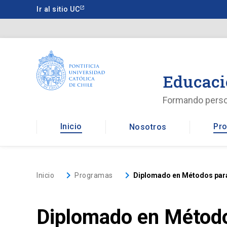
Saltar
Ir al sitio UC
a
contenido
principal
Educaci
Formando pers
Inicio
Pro
Nosotros
keyboard_arrow_right
keyboard_arrow_right
Inicio
Programas
Diplomado en Métodos para 
Diplomado en Métodos