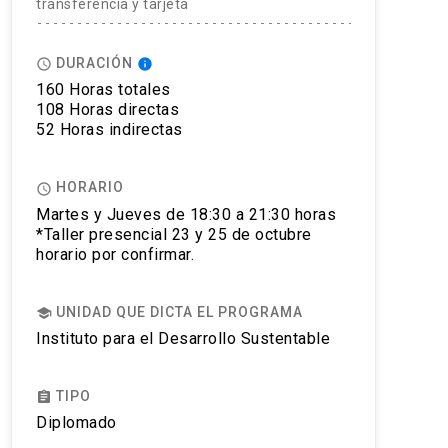
transferencia y tarjeta
DURACIÓN
access_time
info
160 Horas totales
108 Horas directas
52 Horas indirectas
HORARIO
access_time
Martes y Jueves de 18:30 a 21:30 horas
*Taller presencial 23 y 25 de octubre
horario por confirmar.
UNIDAD QUE DICTA EL PROGRAMA
school
Instituto para el Desarrollo Sustentable
TIPO
assignment
Diplomado