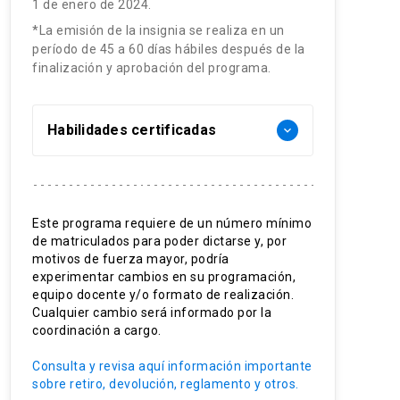
1 de enero de 2024.
*La emisión de la insignia se realiza en un
período de 45 a 60 días hábiles después de la
finalización y aprobación del programa.
Habilidades certificadas
keyboard_arrow_down
Monitoreo ambiental participativo.
Diseño de procesos de monitoreo
Este programa requiere de un número mínimo
de matriculados para poder dictarse y, por
ambiental.
motivos de fuerza mayor, podría
Recolección de datos ambientales
experimentar cambios en su programación,
equipo docente y/o formato de realización.
Análisis de resultados de
Cualquier cambio será informado por la
coordinación a cargo.
investigación participativa.
Consulta y revisa aquí información importante
sobre retiro, devolución, reglamento y otros.