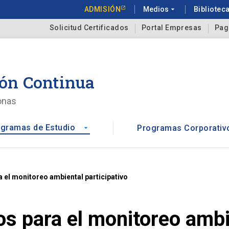
ADMISIÓN
Medios
arrow_drop_down
Bibliotec
Solicitud Certificados
Portal Empresas
Pag
ón Continua
onas
gramas de Estudio
Programas Corporativ
arrow_drop_down
el monitoreo ambiental participativo
 para el monitoreo ambie