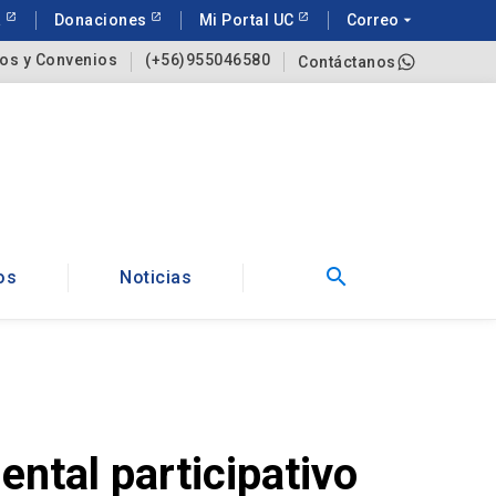
a
Donaciones
Mi Portal UC
Correo
arrow_drop_down
os y Convenios
(+56)955046580
Contáctanos
search
os
Noticias
ntal participativo