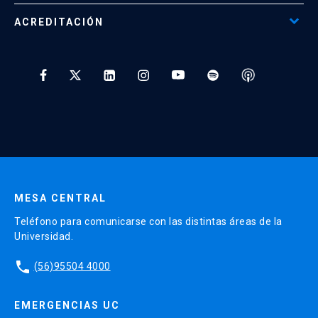
Programas Corporativos
ACREDITACIÓN
Preguntas Frecuentes
Tratamiento y Protección de Datos UC
* Al ingresar tu e-mail aceptas recibir información de Educación
Continua UC y actividades relacionadas.
Enviar datos
MESA CENTRAL
Teléfono para comunicarse con las distintas áreas de la
Universidad.
phone
(56)95504 4000
EMERGENCIAS UC