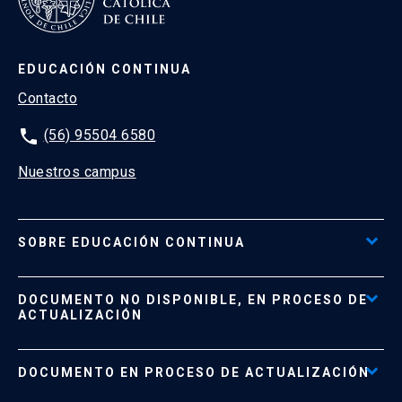
EDUCACIÓN CONTINUA
Contacto
phone
(56) 95504 6580
Nuestros campus
SOBRE EDUCACIÓN CONTINUA
Acceso al Portal de Pagos
DOCUMENTO NO DISPONIBLE, EN PROCESO DE
Formas de Pago
ACTUALIZACIÓN
Reglamentos
Políticas de Retiro, Devolución e Información Importante
Documento No Disponible
file_download
DOCUMENTO EN PROCESO DE ACTUALIZACIÓN
Beneficios para Alumnos de Diplomados