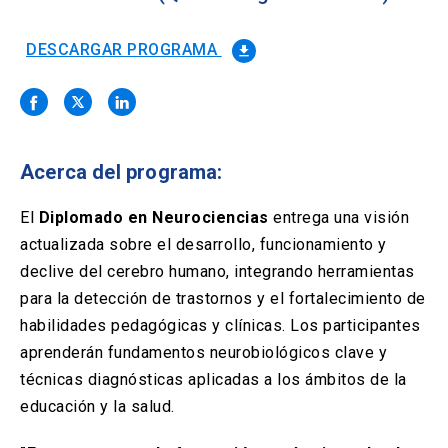
Solicitud Certificados
(El
keyboard_arrow_right
enlace
se
DESCARGAR PROGRAMA
file_download
Portal Empresas
(El
keyboard_arrow_right
abre
enlace
en
se
una
Pagos y Convenios
(El
keyboard_arrow_right
abre
nueva
enlace
en
pestaña)
se
una
Acerca del programa:
ACCESOS UC
abre
nueva
en
pestaña)
Biblioteca
Mi Portal UC
launch
launch
una
El
Diplomado en Neurociencias
entrega una visión
(El
(El
nueva
enlace
enlace
actualizada sobre el desarrollo, funcionamiento y
pestaña)
se
se
Correo
launch
declive del cerebro humano, integrando herramientas
(El
abre
abre
enlace
en
en
para la detección de trastornos y el fortalecimiento de
se
una
una
habilidades pedagógicas y clínicas. Los participantes
abre
nueva
nueva
en
aprenderán fundamentos neurobiológicos clave y
pestaña)
pestaña)
una
técnicas diagnósticas aplicadas a los ámbitos de la
nueva
pestaña)
educación y la salud.