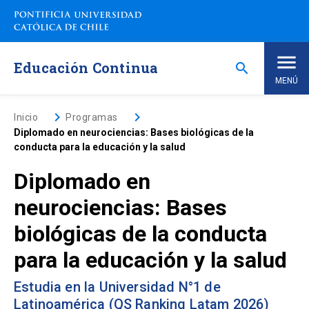
Saltar
a
contenido
principal
Educación Continua
search
MENÚ
Inicio
keyboard_arrow_right
keyboard_arrow_right
Inicio
Programas
Diplomado en neurociencias: Bases biológicas de la
conducta para la educación y la salud
Nosotros
Diplomado en
Programas de Estudio
keyboard_arrow_down
neurociencias: Bases
biológicas de la conducta
Programas Corporativos
para la educación y la salud
Noticias
Estudia en la Universidad N°1 de
Latinoamérica (QS Ranking Latam 2026)