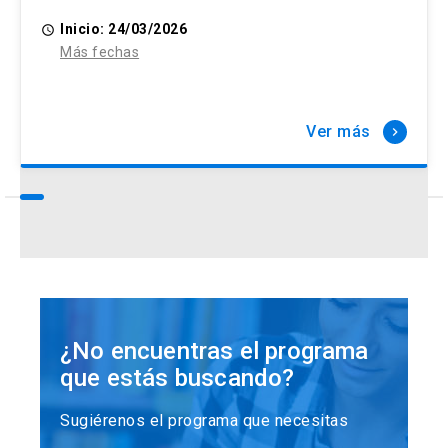
Inicio: 24/03/2026
access_time
Más fechas
Ver más
keyboard_arrow_right
¿No encuentras el programa
que estás buscando?
Sugiérenos el programa que necesitas