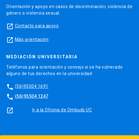
Orientación y apoyo en casos de discriminación, violencia de
género o violencia sexual.
launch
Contacto para apoyo
launch
Más orientación
MEDIACIÓN UNIVERSITARIA
Teléfonos para orientación y consejo si se ha vulnerado
alguno de tus derechos en la universidad.
phone
(56)95504 1691
phone
(56)95504 1247
launch
Ir a la Oficina de Ombuds UC