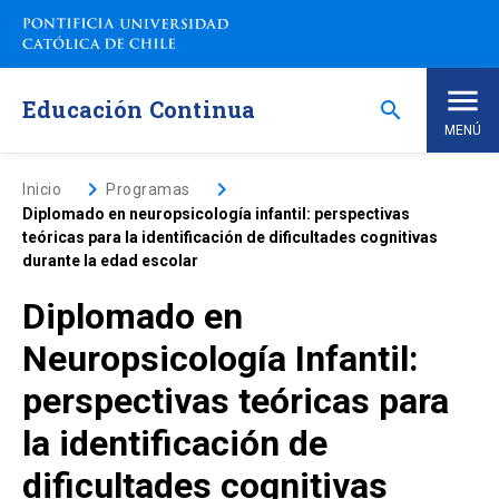
Saltar
a
contenido
principal
Educación Continua
search
MENÚ
Inicio
keyboard_arrow_right
keyboard_arrow_right
Inicio
Programas
Diplomado en neuropsicología infantil: perspectivas
teóricas para la identificación de dificultades cognitivas
Nosotros
durante la edad escolar
Diplomado en
Programas de Estudio
keyboard_arrow_down
Neuropsicología Infantil:
Programas Corporativos
perspectivas teóricas para
la identificación de
Noticias
dificultades cognitivas