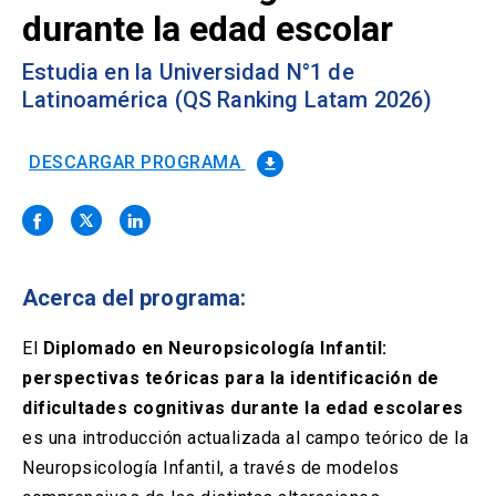
Solicitud Certificados
(El
keyboard_arrow_right
durante la edad escolar
enlace
se
Portal Empresas
(El
keyboard_arrow_right
Estudia en la Universidad N°1 de
abre
enlace
Latinoamérica (QS Ranking Latam 2026)
en
se
una
Pagos y Convenios
(El
keyboard_arrow_right
abre
nueva
enlace
en
DESCARGAR PROGRAMA
file_download
pestaña)
se
una
ACCESOS UC
abre
nueva
en
pestaña)
Biblioteca
Mi Portal UC
launch
launch
una
(El
(El
nueva
enlace
enlace
pestaña)
se
se
Correo
launch
Acerca del programa:
(El
abre
abre
enlace
en
en
se
El
Diplomado en Neuropsicología Infantil:
una
una
abre
nueva
nueva
perspectivas teóricas para la identificación de
en
pestaña)
pestaña)
una
dificultades cognitivas durante la edad escolares
nueva
es una introducción actualizada al campo teórico de la
pestaña)
Neuropsicología Infantil, a través de modelos