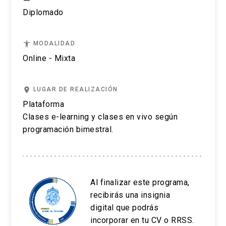
El estudiante será reprobado en un curso o
Contenidos:
Mejorar la experiencia de compra del
posicionamiento de la marca.
posicionamiento de marca,
Diplomado
actividad del Programa cuando hubiere obtenido
shopper
.
implementación de arquitecturas de
Identificar las 7P: posicionamiento,
Modelo de negocios
como nota final una calificación inferior a cuatro
marcas y manejo de portafolios, además
Contenidos:
problema, propósito, público objetivo,
(4,0).
Segmentación de mercado
accessibility
MODALIDAD
de revitalización y lanzamiento de nuevas
proposición, personalidad de marca y el
Conociendo al comprador: tendencias y
Online - Mixta
marcas.
Métodos de segmentación
plan de marketing de retención del cliente.
El alumno que no cumpla con una de estas
definiciones
Analizar los componentes y vínculo entre
Buscando oportunidades a través del
exigencias reprueba automáticamente sin
Evaluar la efectividad del plan de
Cómo desarrollar una estrategia de
shopper
las marcas y el prestigio o marcas
place
LUGAR DE REALIZACIÓN
posicionamiento de marca
posibilidad de ningún tipo de certificación.
comunicaciones integradas en marketing
de marketing
corporativas.
Plataforma
(CIM) y aplicar las herramientas para
Información de cliente y prospectos para
Clases e-learning y clases en vivo según
diseñar un plan media y no media.
Cómo compra el
shopper
y su experiencia
Aplicar las herramientas del curso para
identificar oportunidades
programación bimestral.
de marca
implementar estrategias coherentes en el
Contenidos:
Innovación en marketing: buscando
desarrollo y construcción del valor de
Cómo nos comunicamos con el shopper
oportunidades
Introducción a las comunicaciones
marca, con la estrategia y modelo de
Conociendo al retail y customer marketing
integradas de marketing
negocios de la empresa.
Al finalizar este programa,
Estrategias Metodológicas:
Administrando el punto de venta
Bases estratégicas de CIM
Contenidos:
recibirás una insignia
El curso está constituido de seis clases
e-
digital que podrás
Estrategia creativa
Metodología de enseñanza y
La marca y su valor estratégico
learning
que son publicadas en pares
incorporar en tu CV o RRSS.