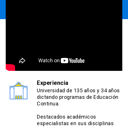
A continuación, la ponderación de nota final
3 foros evaluadas 25%
de forma grupal, trabajar en el trabajo grupal
del curso.
En resumen, el alumno tendrá́ que rendir de
que se entregará en un formato específico.
1 trabajo grupal 30%
manera individual: 6 controles, participar de
Ponderación:
Para un total de 100%
A continuación, la ponderación de nota final
3 foros y rendir un examen final. Además
1 evaluación final 30%
del curso.
de forma grupal, trabajar en el trabajo grupal
6 controles, 1 por clase 15%
que se entregará en un formato específico.
Ponderación:
Para un total de 100%
3 foros evaluadas 25%
A continuación, la ponderación de nota final
del curso.
1 Trabajo Grupal 30%
6 controles, 1 por clase: 15%
1 evaluación final 30%
3 foros evaluadas: 25%
Ponderación:
Para un total de 100%
1 trabajo grupal: 30%
6 controles, 1 por clase 15%
Experiencia
1 evaluación final: 30%
Universidad de 135 años y 34 años
3 foros evaluadas 25%
dictando programas de Educación
1 trabajo grupal 30%
Continua.
1 evaluación final 30%
Destacados académicos
especialistas en sus disciplinas