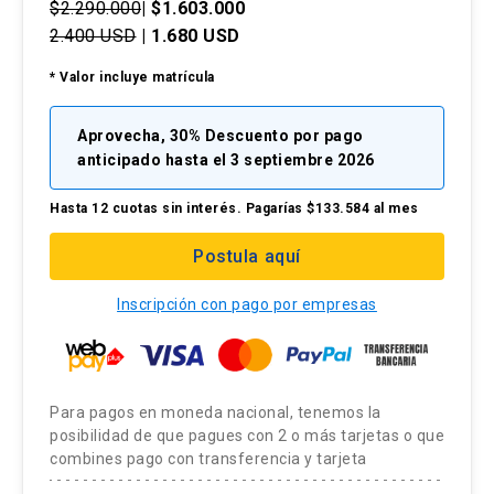
postulación o de manera posterior a la
Contador Auditor, Ingeniero Comercial y MBA
experiencias y puntos de contacto con el
$2.290.000
| $1.603.000
Experiencia de marca, 25 %
coordinación a cargo:
Universidad de Chile. Profesor Asistente Adjunto
2.400 USD
| 1.680 USD
cliente.
Unidad académica responsable:
Facultad
Créditos:
4
Comunicaciones integradas de marketing, 25 %
de la Escuela de Administración UC.de
de Economía y Administración
Branding Experience
* Valor incluye matrícula
Fotocopia simple del carnet de identidad por
El diplomado consta de 4 cursos en formato e-
Horas totales
: 75 horas |
Horas directas:
Administración UC.
Curso 4: Comunicaciones
keyboard_arrow_down
ambos lados.
learning, lo que permite a los participantes
Docente(s):
Jorge Herrera
Para aprobar cada curso, el alumno debe cumplir
Requisitos:
Sin pre requisitos
25 |
integradas de marketing
Horas indirectas:
50
Aprovecha, 30% Descuento por pago
construir aprendizajes a partir de sus aportes.
con:
anticipado hasta el 3 septiembre 2026
Unidad académica responsable:
Facultad
Créditos:
4
Descripción del curso:
Con el objetivo de brindar las condiciones y
Además, ofrece flexibilidad en los horarios de
de Economía y Administración
Integrated marketing communicactiones
Realizar todas las actividades e-learning,
asistencia adecuadas, invitamos a personas con
estudio. Los alumnos podrán interactuar con sus
Hasta 12 cuotas sin interés. Pagarías $133.584 al mes
Horas Totales
: 75 horas |
Horas directas:
Este curso busca potenciar los
examen y obtener una nota final igual o superior
discapacidad física, motriz, sensorial (visual o
compañeros y tutores a través de mensajería y
Docente(s):
Luis Fernando Allende
Requisitos:
Sin pre requisitos
25 |
Horas indirectas:
50
conocimientos y desarrollar habilidades en
Postula aquí
a 4.0.
auditiva) u otra, a dar aviso de esto durante el
foros de discusión relacionados con las
sus alumnos que permitan construir un
proceso de postulación.
temáticas tratadas. Esto permite incorporar
Unidad académica responsable:
Facultad
Créditos:
4
Descripción del curso:
Inscripción con pago por empresas
Para aprobar los programas de diplomados se
modelo de negocios con una propuesta de
diferentes visiones y experiencias,
de Economía y Administración
requiere la aprobación de todos los cursos que lo
valor integral que sea consistente y
El postular no asegura el cupo, una vez inscrito o
enriqueciendo la reflexión y la comprensión de
Horas Totales
: 75 horas |
Horas directas:
Este curso busca potenciar los
conforman y en el caso que corresponda, de la
alineada con la estrategia de la empresa.
aceptado en el programa se debe pagar el valor
Requisitos:
Sin pre requisitos
los conceptos clave.
25 |
Horas indirectas:
50
conocimientos y desarrollar habilidades
evaluación final integrativa.
completo de la actividad para estar matriculado.
Para pagos en moneda nacional, tenemos la
que permitan generar estrategias
shopper
Resultados de Aprendizaje:
Créditos:
4
posibilidad de que pagues con 2 o más tarjetas o que
Descripción del curso:
de marketing, de manera de poder
No se tramitarán postulaciones incompletas.
combines pago con transferencia y tarjeta
comprender el comportamiento de éstos y
Identificar oportunidades en el mercado,
Horas Totales
: 75 horas |
Horas directas:
Este curso busca potenciar los