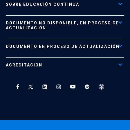
SOBRE EDUCACIÓN CONTINUA
Acceso al Portal de Pagos
DOCUMENTO NO DISPONIBLE, EN PROCESO DE
Formas de Pago
ACTUALIZACIÓN
Reglamentos
Políticas de Retiro, Devolución e Información Importante
Documento No Disponible
file_download
DOCUMENTO EN PROCESO DE ACTUALIZACIÓN
Beneficios para Alumnos de Diplomados
Programas Corporativos
ACREDITACIÓN
Preguntas Frecuentes
Tratamiento y Protección de Datos UC
* Al ingresar tu e-mail aceptas recibir información de Educación
Continua UC y actividades relacionadas.
Enviar datos