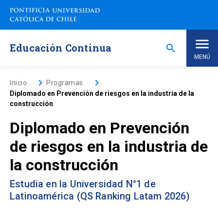
Saltar
a
contenido
principal
Educación Continua
search
MENÚ
Inicio
keyboard_arrow_right
keyboard_arrow_right
Inicio
Programas
Diplomado en Prevención de riesgos en la industria de la
construcción
Nosotros
Diplomado en Prevención
Programas de Estudio
keyboard_arrow_down
de riesgos en la industria de
la construcción
Programas Corporativos
Estudia en la Universidad N°1 de
Noticias
Latinoamérica (QS Ranking Latam 2026)