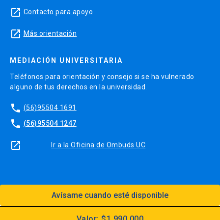
launch
Contacto para apoyo
launch
Más orientación
MEDIACIÓN UNIVERSITARIA
Teléfonos para orientación y consejo si se ha vulnerado
alguno de tus derechos en la universidad.
phone
(56)95504 1691
phone
(56)95504 1247
launch
Ir a la Oficina de Ombuds UC
Avísame cuando esté disponible
Diseño:
Dirección Digital, Prorrectoría
Utilizando el
Kit Digital UC
Valor: $1.990.000