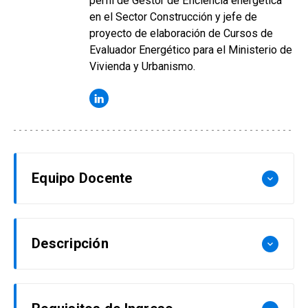
perfil de Gestor de Eficiencia energética
en el Sector Construcción y jefe de
proyecto de elaboración de Cursos de
Evaluador Energético para el Ministerio de
Vivienda y Urbanismo.
Equipo Docente
keyboard_arrow_down
Néstor Italo Carrera Quintanilla
Descripción
keyboard_arrow_down
Profesor adjunto Escuela de Construcción Civil,
Constructor Civil UC, Experto en Prevención de
El sector de la construcción e inmobiliario en
Riesgos UC, Diplomado en Liderazgo y Coaching,