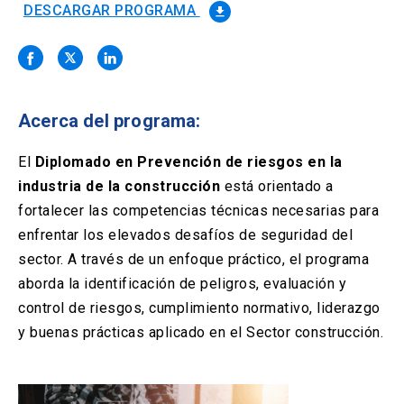
Solicitud Certificados
(El
keyboard_arrow_right
DESCARGAR PROGRAMA
file_download
enlace
se
Portal Empresas
(El
keyboard_arrow_right
abre
enlace
en
se
una
Pagos y Convenios
(El
keyboard_arrow_right
abre
nueva
enlace
Acerca del programa:
en
pestaña)
se
una
ACCESOS UC
abre
El
Diplomado en Prevención de riesgos en la
nueva
en
pestaña)
industria de la construcción
está orientado a
Biblioteca
Mi Portal UC
launch
launch
una
(El
(El
fortalecer las competencias técnicas necesarias para
nueva
enlace
enlace
pestaña)
se
se
enfrentar los elevados desafíos de seguridad del
Correo
launch
(El
abre
abre
sector. A través de un enfoque práctico, el programa
enlace
en
en
se
aborda la identificación de peligros, evaluación y
una
una
abre
nueva
nueva
control de riesgos, cumplimiento normativo, liderazgo
en
pestaña)
pestaña)
una
y buenas prácticas aplicado en el Sector construcción.
nueva
pestaña)