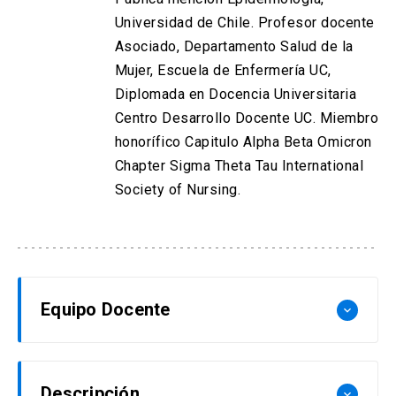
Universidad de Chile. Profesor docente
Asociado, Departamento Salud de la
Mujer, Escuela de Enfermería UC,
Diplomada en Docencia Universitaria
Centro Desarrollo Docente UC. Miembro
honorífico Capitulo Alpha Beta Omicron
Chapter Sigma Theta Tau International
Society of Nursing.
Equipo Docente
keyboard_arrow_down
Karen Aguayo
Descripción
keyboard_arrow_down