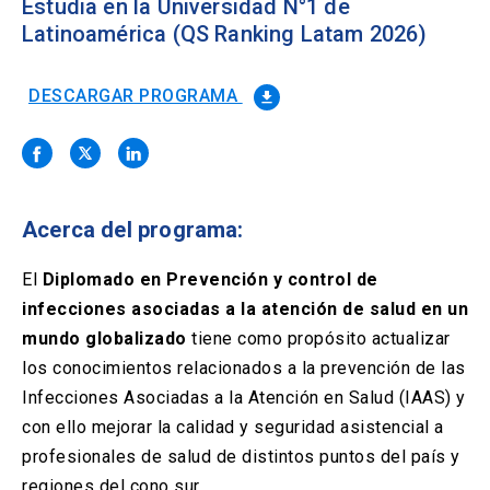
Solicitud Certificados
Estudia en la Universidad N°1 de
(El
keyboard_arrow_right
enlace
Latinoamérica (QS Ranking Latam 2026)
se
Portal Empresas
(El
keyboard_arrow_right
abre
enlace
en
DESCARGAR PROGRAMA
file_download
se
una
Pagos y Convenios
(El
keyboard_arrow_right
abre
nueva
enlace
en
pestaña)
se
una
ACCESOS UC
abre
nueva
en
pestaña)
Acerca del programa:
Biblioteca
Mi Portal UC
launch
launch
una
(El
(El
nueva
enlace
enlace
El
Diplomado en Prevención y control de
pestaña)
se
se
Correo
launch
(El
abre
abre
infecciones asociadas a la atención de salud en un
enlace
en
en
mundo globalizado
se
tiene como propósito actualizar
una
una
abre
nueva
nueva
los conocimientos relacionados a la prevención de las
en
pestaña)
pestaña)
Infecciones Asociadas a la Atención en Salud (IAAS) y
una
nueva
con ello mejorar la calidad y seguridad asistencial a
pestaña)
profesionales de salud de distintos puntos del país y
regiones del cono sur.