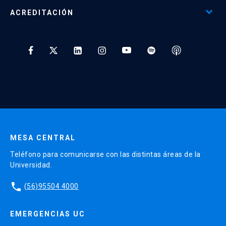
Programas Corporativos
ACREDITACIÓN
Preguntas Frecuentes
Tratamiento y Protección de Datos UC
* Al ingresar tu e-mail aceptas recibir información de Educación
Continua UC y actividades relacionadas.
Enviar datos
MESA CENTRAL
Teléfono para comunicarse con las distintas áreas de la
Universidad.
phone
(56)95504 4000
EMERGENCIAS UC