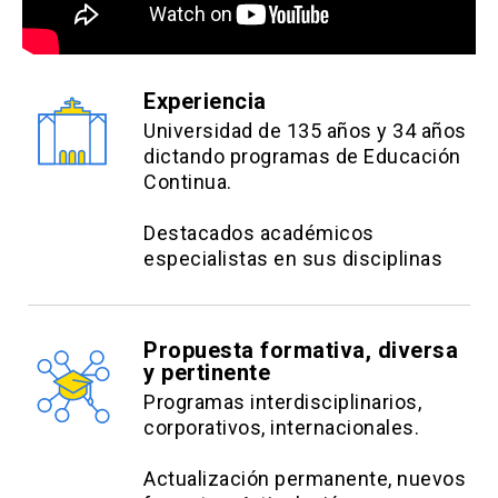
Prevención de infección respiratoria
aguda en lactantes por virus
respiratorios.
Experiencia
Prevención de infección respiratoria
Universidad de 135 años y 34 años
aguda en adultos y pediátricos por SARS
dictando programas de Educación
CoV 2.
Continua.
Destacados académicos
Estrategias Metodológicas:
especialistas en sus disciplinas
Clases sincrónicas
Clases narradas asincrónicas
Propuesta formativa, diversa
Análisis de caso clínico
y pertinente
Programas interdisciplinarios,
Diseño de un programa de supervisión
corporativos, internacionales.
Tutorías on line
Actualización permanente, nuevos
Lecturas dirigidas