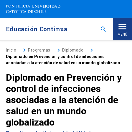
Saltar
a
contenido
principal
Educación Continua
search
MENÚ
Inicio
keyboard_arrow_right
keyboard_arrow_right
keyboard_arrow_right
Inicio
Programas
Diplomado
Diplomado en Prevención y control de infecciones
asociadas a la atención de salud en un mundo globalizado
Nosotros
Diplomado en Prevención y
Programas de Estudio
keyboard_arrow_down
control de infecciones
asociadas a la atención de
Programas Corporativos
salud en un mundo
Noticias
globalizado