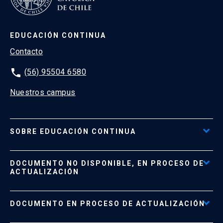
EDUCACIÓN CONTINUA
Contacto
phone
(56) 95504 6580
Nuestros campus
SOBRE EDUCACIÓN CONTINUA
Acceso al Portal de Pagos
DOCUMENTO NO DISPONIBLE, EN PROCESO DE
Formas de Pago
ACTUALIZACIÓN
Reglamentos
Políticas de Retiro, Devolución e Información Importante
Documento No Disponible
file_download
DOCUMENTO EN PROCESO DE ACTUALIZACIÓN
Beneficios para Alumnos de Diplomados