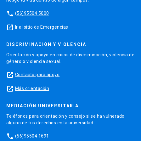
riesgo tu vida dentro de algún campus.
phone
(56)95504 5000
launch
Ir al sitio de Emergencias
DISCRIMINACIÓN Y VIOLENCIA
Orientación y apoyo en casos de discriminación, violencia de
género o violencia sexual.
launch
Contacto para apoyo
launch
Más orientación
MEDIACIÓN UNIVERSITARIA
Teléfonos para orientación y consejo si se ha vulnerado
alguno de tus derechos en la universidad.
phone
(56)95504 1691