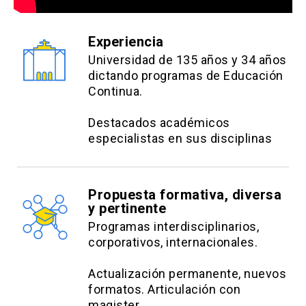
close
no se realizará devolución de
DILAB Ingeniería UC. Directora de Innovación de
dinero.
la Sociedad Chilena de Ergonomía (2023-2026).
Experiencia
Su investigación se enfoca en diseño y
Universidad de 135 años y 34 años
ergonomía, experiencia de usuario y diseño
dictando programas de Educación
inclusivo.
Continua.
Daniela Campos Schwarze
Destacados académicos
especialistas en sus disciplinas
Psicóloga (UC), MBA (U. Europea de Madrid),
Magister en Psicología Clínica (UAI), Magister en
Filosofía (U. Andes) y Diplomada en Salud
Propuesta formativa, diversa
y pertinente
Integral (U. Chile). Jefa técnica de Riesgos
Programas interdisciplinarios,
Psicosociales, Asociación Chilena de Seguridad
corporativos, internacionales.
(ACHS).
Actualización permanente, nuevos
formatos. Articulación con
magister.