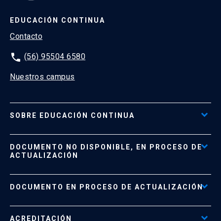
EDUCACIÓN CONTINUA
Contacto
phone
(56) 95504 6580
Nuestros campus
SOBRE EDUCACIÓN CONTINUA
Acceso al Portal de Pagos
DOCUMENTO NO DISPONIBLE, EN PROCESO DE
Formas de Pago
ACTUALIZACIÓN
Reglamentos
Políticas de Retiro, Devolución e Información Importante
Documento No Disponible
file_download
DOCUMENTO EN PROCESO DE ACTUALIZACIÓN
Beneficios para Alumnos de Diplomados
Programas Corporativos
ACREDITACIÓN