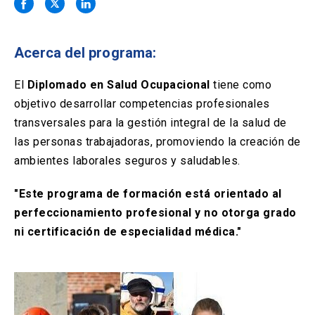
Solicitud Certificados
(El
keyboard_arrow_right
enlace
se
Portal Empresas
(El
keyboard_arrow_right
abre
Acerca del programa:
enlace
en
se
una
Pagos y Convenios
(El
keyboard_arrow_right
abre
El
Diplomado en Salud Ocupacional
tiene como
nueva
enlace
en
objetivo desarrollar competencias profesionales
pestaña)
se
una
ACCESOS UC
abre
transversales para la gestión integral de la salud de
nueva
en
las personas trabajadoras, promoviendo la creación de
pestaña)
Biblioteca
Mi Portal UC
launch
launch
una
(El
(El
ambientes laborales seguros y saludables.
nueva
enlace
enlace
pestaña)
se
se
Correo
launch
(El
"Este programa de formación está orientado al
abre
abre
enlace
en
en
perfeccionamiento profesional y no otorga grado
se
una
una
abre
ni certificación de especialidad médica."
nueva
nueva
en
pestaña)
pestaña)
una
nueva
pestaña)