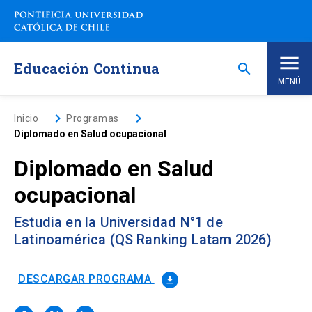
Saltar
a
contenido
principal
Educación Continua
search
MENÚ
Inicio
keyboard_arrow_right
keyboard_arrow_right
Inicio
Programas
Diplomado en Salud ocupacional
Nosotros
Diplomado en Salud
ocupacional
Programas de Estudio
keyboard_arrow_down
Estudia en la Universidad N°1 de
Programas Corporativos
Latinoamérica (QS Ranking Latam 2026)
Noticias
DESCARGAR PROGRAMA
file_download