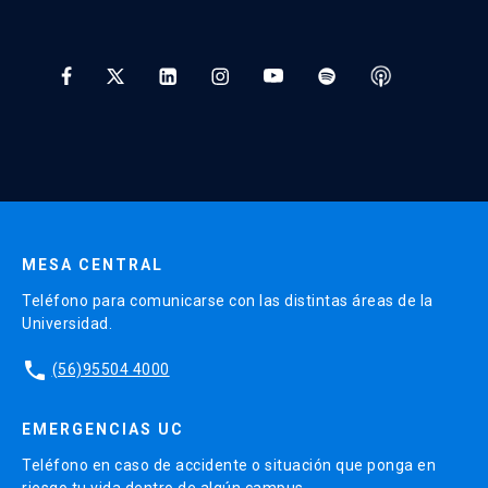
Preguntas Frecuentes
Tratamiento y Protección de Datos UC
* Al ingresar tu e-mail aceptas recibir información de Educación
Continua UC y actividades relacionadas.
Enviar datos
MESA CENTRAL
Teléfono para comunicarse con las distintas áreas de la
Universidad.
phone
(56)95504 4000
EMERGENCIAS UC
Teléfono en caso de accidente o situación que ponga en