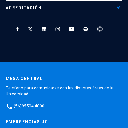
Programas Corporativos
ACREDITACIÓN
Preguntas Frecuentes
Tratamiento y Protección de Datos UC
* Al ingresar tu e-mail aceptas recibir información de Educación
Continua UC y actividades relacionadas.
Enviar datos
MESA CENTRAL
Teléfono para comunicarse con las distintas áreas de la
Universidad.
phone
(56)95504 4000
EMERGENCIAS UC