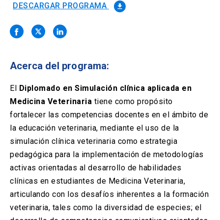
Solicitud Certificados
(El
keyboard_arrow_right
DESCARGAR PROGRAMA
file_download
enlace
se
Portal Empresas
(El
keyboard_arrow_right
abre
enlace
en
se
una
Pagos y Convenios
(El
keyboard_arrow_right
abre
nueva
enlace
Acerca del programa:
en
pestaña)
se
una
ACCESOS UC
abre
El
Diplomado en Simulación clínica aplicada en
nueva
en
pestaña)
Medicina Veterinaria
tiene como propósito
Biblioteca
Mi Portal UC
launch
launch
una
(El
(El
fortalecer las competencias docentes en el ámbito de
nueva
enlace
enlace
pestaña)
se
se
la educación veterinaria, mediante el uso de la
Correo
launch
(El
abre
abre
simulación clínica veterinaria como estrategia
enlace
en
en
se
pedagógica para la implementación de metodologías
una
una
abre
nueva
nueva
activas orientadas al desarrollo de habilidades
en
pestaña)
pestaña)
una
clínicas en estudiantes de Medicina Veterinaria,
nueva
articulando con los desafíos inherentes a la formación
pestaña)
veterinaria, tales como la diversidad de especies; el