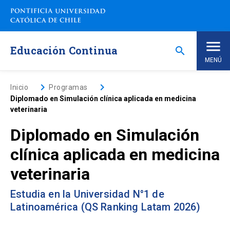
Saltar
a
contenido
principal
Educación Continua
search
MENÚ
Inicio
keyboard_arrow_right
keyboard_arrow_right
Inicio
Programas
Diplomado en Simulación clínica aplicada en medicina
veterinaria
Nosotros
Diplomado en Simulación
Programas de Estudio
keyboard_arrow_down
clínica aplicada en medicina
veterinaria
Programas Corporativos
Estudia en la Universidad N°1 de
Noticias
Latinoamérica (QS Ranking Latam 2026)