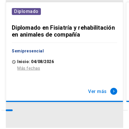
Diplomado
Diplomado en Fisiatría y rehabilitación
en animales de compañía
Semipresencial
Inicio: 04/08/2026
access_time
Más fechas
Ver más
keyboard_arrow_right