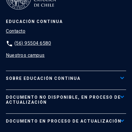
EDUCACIÓN CONTINUA
Contacto
phone
(56) 95504 6580
Nuestros campus
SOBRE EDUCACIÓN CONTINUA
Acceso al Portal de Pagos
DOCUMENTO NO DISPONIBLE, EN PROCESO DE
Formas de Pago
ACTUALIZACIÓN
Reglamentos
Políticas de Retiro, Devolución e Información Importante
Documento No Disponible
file_download
DOCUMENTO EN PROCESO DE ACTUALIZACIÓN
Beneficios para Alumnos de Diplomados